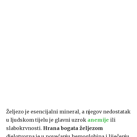
Željezo je esencijalni mineral, a njegov nedostatak
u ljudskom tijelu je glavni uzrok
anemije
ili
slabokrvnosti.
Hrana bogata željezom
djelotvorna je u povećanju hemoglobina i liječenju