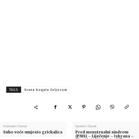
TAGS
hrana bogata željezom
Prethodni članak
Naredni članak
Suho voće umjesto grickalica
Pred menstrualni sindrom
(PMS) – Liječenje – Ishrana –