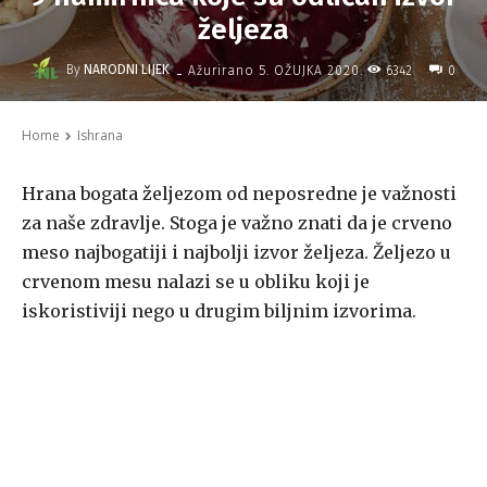
željeza
-
By
NARODNI LIJEK
6342
Ažurirano
5. OŽUJKA 2020.
0
Home
Ishrana
Hrana bogata željezom od neposredne je važnosti
za naše zdravlje. Stoga je važno znati da je crveno
meso najbogatiji i najbolji izvor željeza. Željezo u
crvenom mesu nalazi se u obliku koji je
iskoristiviji nego u drugim biljnim izvorima.