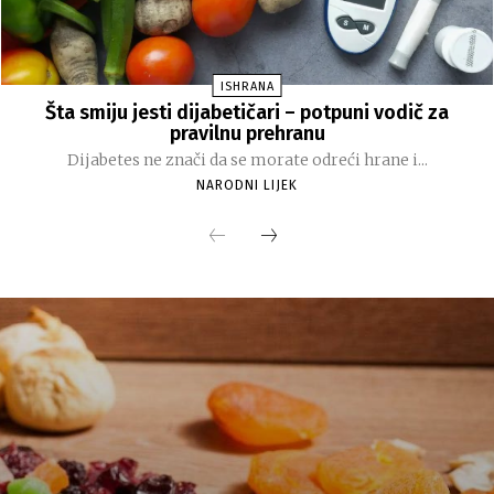
ISHRANA
Šta smiju jesti dijabetičari – potpuni vodič za
pravilnu prehranu
Dijabetes ne znači da se morate odreći hrane i...
NARODNI LIJEK