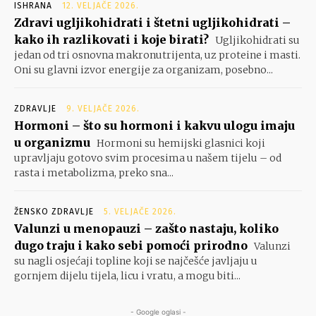
ISHRANA
12. VELJAČE 2026.
Zdravi ugljikohidrati i štetni ugljikohidrati –
kako ih razlikovati i koje birati?
Ugljikohidrati su
jedan od tri osnovna makronutrijenta, uz proteine i masti.
Oni su glavni izvor energije za organizam, posebno...
ZDRAVLJE
9. VELJAČE 2026.
Hormoni – što su hormoni i kakvu ulogu imaju
u organizmu
Hormoni su hemijski glasnici koji
upravljaju gotovo svim procesima u našem tijelu – od
rasta i metabolizma, preko sna...
ŽENSKO ZDRAVLJE
5. VELJAČE 2026.
Valunzi u menopauzi – zašto nastaju, koliko
dugo traju i kako sebi pomoći prirodno
Valunzi
su nagli osjećaji topline koji se najčešće javljaju u
gornjem dijelu tijela, licu i vratu, a mogu biti...
- Google oglasi -