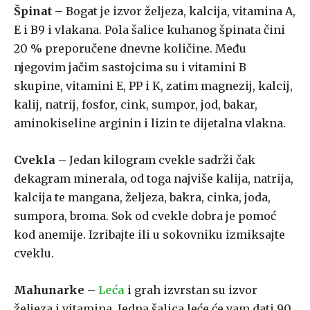
Špinat –
Bogat je izvor željeza, kalcija, vitamina A,
E i B9 i vlakana. Pola šalice kuhanog špinata čini
20 % preporučene dnevne količine. Među
njegovim jačim sastojcima su i vitamini B
skupine, vitamini E, PP i K, zatim magnezij, kalcij,
kalij, natrij, fosfor, cink, sumpor, jod, bakar,
aminokiseline arginin i lizin te dijetalna vlakna.
Cvekla –
Jedan kilogram cvekle sadrži čak
dekagram minerala, od toga najviše kalija, natrija,
kalcija te mangana, željeza, bakra, cinka, joda,
sumpora, broma. Sok od cvekle dobra je pomoć
kod anemije. Izribajte ili u sokovniku izmiksajte
cveklu.
Mahunarke –
Leća
i grah izvrstan su izvor
željeza i vitamina. Jedna šalica leće će vam dati 90