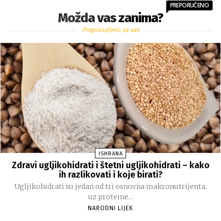
PREPORUČENO
Možda vas zanima?
Preporučeno za vas
ISHRANA
Zdravi ugljikohidrati i štetni ugljikohidrati – kako
ih razlikovati i koje birati?
Ugljikohidrati su jedan od tri osnovna makronutrijenta,
uz proteine...
NARODNI LIJEK