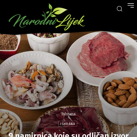
Ishrana
ISHRANA
9 namirnica koje su odličan izvor