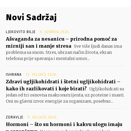
Novi Sadržaj
LJEKOVITO BILJE
6. SVIBNJA 2026.
Ašvaganda za nesanicu – prirodna pomoć za
mirniji san i manje stresa
Sve više ljudi danas ima
problema sa snom. Stres, ubrzan način života, ekran
telefona prije spavanja i mentalni umor...
ISHRANA
12. VELJAČE 2026.
Zdravi ugljikohidrati i štetni ugljikohidrati –
kako ih razlikovati i koje birati?
Ugljikohidrati su
jedan od tri osnovna makronutrijenta, uz proteine i masti.
Oni su glavni izvor energije za organizam, posebno...
ZDRAVLJE
9. VELJAČE 2026.
Hormoni – što su hormoni i kakvu ulogu imaju