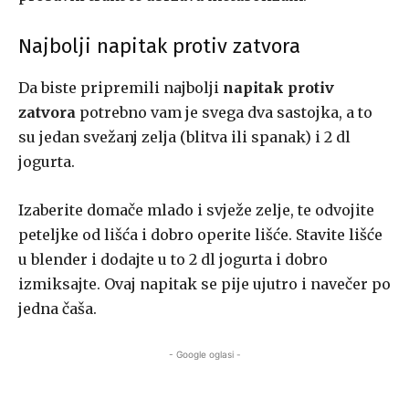
Najbolji napitak protiv zatvora
Da biste pripremili najbolji
napitak protiv
zatvora
potrebno vam je svega dva sastojka, a to
su jedan svežanj zelja (blitva ili spanak) i 2 dl
jogurta.
Izaberite domače mlado i svježe zelje, te odvojite
peteljke od lišća i dobro operite lišće. Stavite lišće
u blender i dodajte u to 2 dl jogurta i dobro
izmiksajte. Ovaj napitak se pije ujutro i navečer po
jedna čaša.
- Google oglasi -