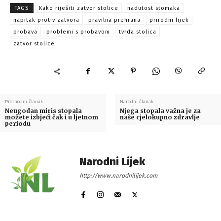
TAGS
Kako riješiti zatvor stolice
nadutost stomaka
napitak protiv zatvora
pravilna prehrana
prirodni lijek
probava
problemi s probavom
tvrda stolica
zatvor stolice
Prethodni članak
Naredni članak
Neugodan miris stopala
Njega stopala važna je za
možete izbjeći čak i u ljetnom
naše cjelokupno zdravlje
periodu
Narodni Lijek
http://www.narodnilijek.com