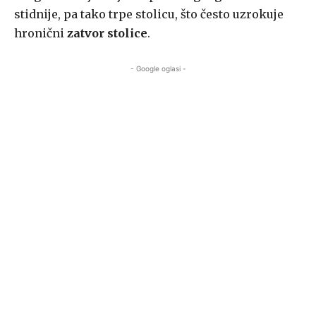
stidnije, pa tako trpe stolicu, što često uzrokuje
hronični
zatvor stolice
.
- Google oglasi -