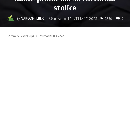
stolice
-
By
NARODNI LIJEK
9566
Ažurirano
10. VELJAČE 2023.
0
Home
Zdravlje
Prirodni lijekovi