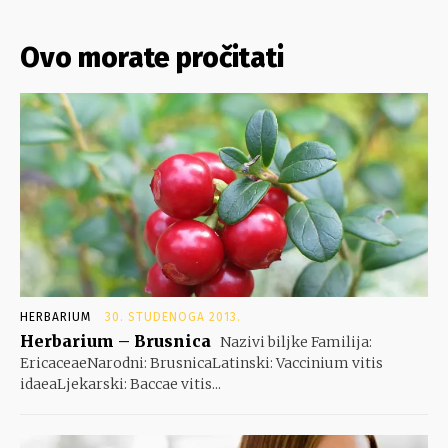
Ovo morate pročitati
HERBARIUM
30. STUDENOGA 2013.
Herbarium – Brusnica
Nazivi biljke Familija:
EricaceaeNarodni: BrusnicaLatinski: Vaccinium vitis
idaeaLjekarski: Baccae vitis...