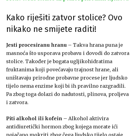
Kako riješiti zatvor stolice? Ovo
nikako ne smijete raditi!
Jesti procesiranu hranu –
Takva hrana puna je
masnoća što usporava probavu i dovodi do zatvora
stolice. Također je bogata ugljikohidratima
fruktanima koji povećavaju trajnost hrane, ali
uništavaju prirodne probavne procese jer ljudsko
tijelo nema enzime koji bi ih pravilno razgradili.
Pa zbog toga dolazi do nadutosti, plinova, proljeva
i zatvora.
Piti alkohol ili kofein –
Alkohol aktivira
antidiuretički hormon zbog kojega morate ići
pojačano mokriti zbog čega ljudsko tijelo ostaje