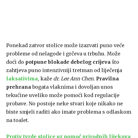
Ponekad zatvor stolice može izazvati puno veće
probleme od nelagode i grčeva u trbuhu. Može
doći do
potpune blokade debelog crijeva
što
zahtjeva puno intenzivniji tretman od liječenja
laksativima
, kaže
dr. Lee Ann Chen
.
Pravilna
prehrana
bogata vlaknima i dovoljan unos
tekućine uveliko može pomoći kod regulacije
probave. No postoje neke stvari koje nikako ne
biste smjeli raditi ako imate problema s odlaskom
na toalet.
Protiv tvrde stolice uz pomoć prirodnih lijekova