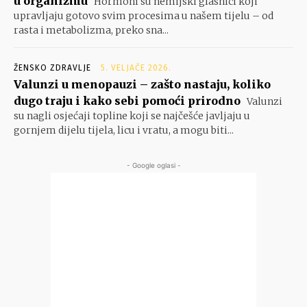
u organizmu
Hormoni su hemijski glasnici koji
upravljaju gotovo svim procesima u našem tijelu – od
rasta i metabolizma, preko sna...
ŽENSKO ZDRAVLJE
5. VELJAČE 2026.
Valunzi u menopauzi – zašto nastaju, koliko
dugo traju i kako sebi pomoći prirodno
Valunzi
su nagli osjećaji topline koji se najčešće javljaju u
gornjem dijelu tijela, licu i vratu, a mogu biti...
- Google oglasi -