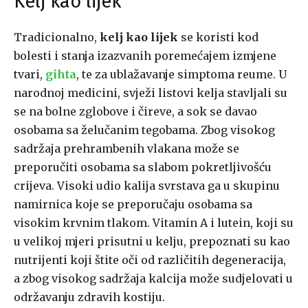
Kelj kao lijek
Tradicionalno,
kelj kao lijek
se koristi kod
bolesti i stanja izazvanih poremećajem izmjene
tvari,
gihta
, te za ublažavanje simptoma reume. U
narodnoj medicini, svježi listovi kelja stavljali su
se na bolne zglobove i čireve, a sok se davao
osobama sa želučanim tegobama. Zbog visokog
sadržaja prehrambenih vlakana može se
preporučiti osobama sa slabom pokretljivošću
crijeva. Visoki udio kalija svrstava ga u skupinu
namirnica koje se preporučaju osobama sa
visokim krvnim tlakom. Vitamin A i lutein, koji su
u velikoj mjeri prisutni u kelju, prepoznati su kao
nutrijenti koji štite oči od različitih degeneracija,
a zbog visokog sadržaja kalcija može sudjelovati u
održavanju zdravih kostiju.