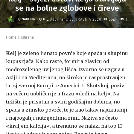
se na bolne zglobove i čireve
-
By
NARODNI LIJEK
5543
Ažurirano
22. TRAVNJA 2020.
1
Home
Ishrana
Kelj
je zeleno lisnato povrće koje spada u skupinu
kupusnjača. Kako raste, formira glavicu od
modrozelenog uvijenog lišca. Izvorno se uzgaja u
Aziji i na Mediteranu, no široko je rasprostranjen
i u sjevernoj Europi te Americi. U Škotskoj, poziv
na večeru uobličen je u frazu «dođi na kelj». Na
tržištu je prisutan u svim godišnjim dobima, no
spada u zimsko povrće, te je kao takav najukusniji
i najbogatiji nutrijentima zimi. Naziva se često
«kraljem kalcija», a trenutno se nalazi na top 10