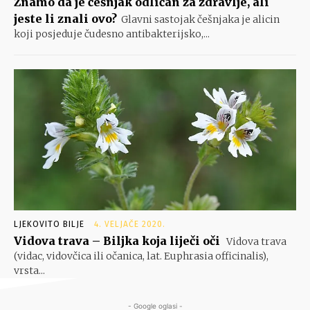
Znamo da je češnjak odličan za zdravlje, ali
jeste li znali ovo?
Glavni sastojak češnjaka je alicin
koji posjeduje čudesno antibakterijsko,...
LJEKOVITO BILJE
4. VELJAČE 2020.
Vidova trava – Biljka koja liječi oči
Vidova trava
(vidac, vidovčica ili očanica, lat. Euphrasia officinalis),
vrsta...
- Google oglasi -