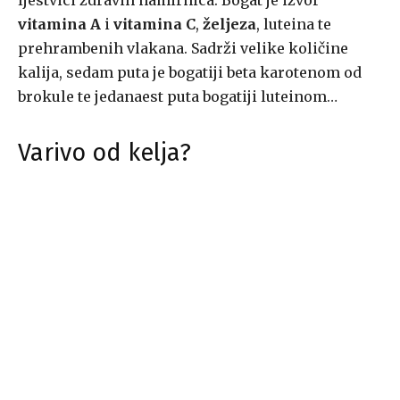
ljestvici zdravih namirnica. Bogat je izvor
vitamina A
i
vitamina C
,
željeza
, luteina te
prehrambenih vlakana. Sadrži velike količine
kalija, sedam puta je bogatiji beta karotenom od
brokule te jedanaest puta bogatiji luteinom…
Varivo od kelja?