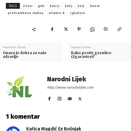
TAGS
čirevi
giht
kalcij
kalij
kelj
lutein
prehrambena vlakna
vitamin A
zglobovi
Prethodni članak
Naredni članak
Guava je dobra za vaše
Kako protiv gorušice
zdravlje
(žgaravice)?
Narodni Lijek
http://www.narodnilijek.com
1 komentar
Katica Magdić Ex Bošnjak