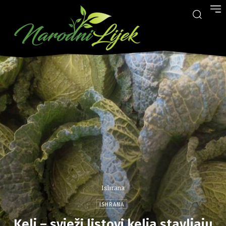
Ishrana
ISHRANA
Kelj – svježi listovi kelja stavljaju