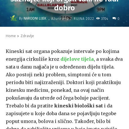
dobro
-
By
NARODNI LIJEK
3704
Ažurirano
7. RUJNA 2022.
0
Home
Zdravlje
Kineski sat organa pokazuje intervale po kojima
energija cirkuliše kroz
dijelove tijela
, a svaka dva
sata u danu najjača je u određenom dijelu tijela.
Ako postoji neki problem, simptomi će u tom
periodu biti najizraženiji. Doktori koji praktikuju
kinesku medicinu, ponekad, na ovaj način
pokušavaju da utvrde od čega boluje pacijent.
Trebalo bi da pratite
kineski biološki sat
i da
zapisujete u koje doba dana se pojavljuju tegobe
poput umora, bolova i slično. Također, bilo bi