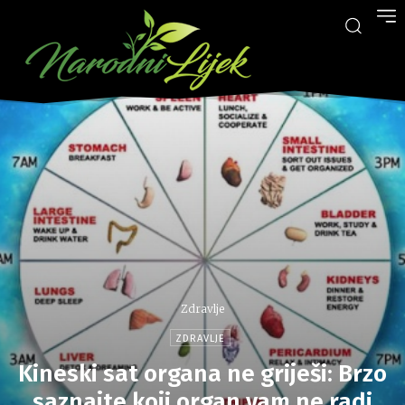
Zdravlje
ZDRAVLJE
Kineski sat organa ne griješi: Brzo
saznajte koji organ vam ne radi