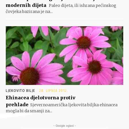
modernih dijeta
Paleo dijeta, ili ishrana pećinskog
čovjeka bazirana je na...
LJEKOVITO BILJE
28. LIPNJA 2012.
Ehinacea djelotvorna protiv
prehlade
Sjevernoamerička ljekovita biljka ehinacea
mogla bi da smanji za...
- Google oglasi -