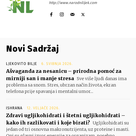
http://www.narodnilijek.com
Novi Sadržaj
LJEKOVITO BILJE
6. SVIBNJA 2026.
Ašvaganda za nesanicu – prirodna pomoć za
mirniji san i manje stresa
Sve više ljudi danas ima
problema sa snom. Stres, ubrzan način života, ekran
telefona prije spavanja i mentalni umor...
ISHRANA
12. VELJAČE 2026.
Zdravi ugljikohidrati i štetni ugljikohidrati –
kako ih razlikovati i koje birati?
Ugljikohidrati su
jedan od tri osnovna makronutrijenta, uz proteine i masti.
Oni su glavni izvor energije za organizam, posebno...