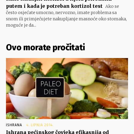
putem i kada je potreban kortizol test
Ako se
često osjećate umorno, nervozno, imate problema sa
snom ili primjećujete nakupljanje masnoće oko stomaka,
moguće je da...
Ovo morate pročitati
ISHRANA
4. LIPNJA 2014.
Ishrana pećinskog čovjeka efikasnija od