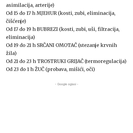
asimilacija, arterije)
Od 15 do 17 h MJEHUR (kosti, zubi, eliminacija,
čišćenje)
Od 17 do 19 h BUBREZI (kosti, zubi, uši, filtracija,
eliminacija)
Od 19 do 21 h SRČANI OMOTAČ (stezanje krvnih
žila)
Od 21 do 23 h TROSTRUKI GRIJAČ (termoregulacija)
Od 23 do 1 h ŽUČ (probava, mišići, oči)
- Google oglasi -