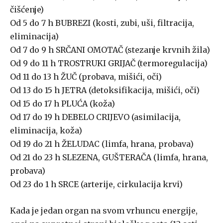
čišćenje)
Od 5 do 7 h BUBREZI (kosti, zubi, uši, filtracija,
eliminacija)
Od 7 do 9 h SRČANI OMOTAČ (stezanje krvnih žila)
Od 9 do 11 h TROSTRUKI GRIJAČ (termoregulacija)
Od 11 do 13 h ŽUČ (probava, mišići, oči)
Od 13 do 15 h JETRA (detoksifikacija, mišići, oči)
Od 15 do 17 h PLUĆA (koža)
Od 17 do 19 h DEBELO CRIJEVO (asimilacija,
eliminacija, koža)
Od 19 do 21 h ŽELUDAC (limfa, hrana, probava)
Od 21 do 23 h SLEZENA, GUŠTERAČA (limfa, hrana,
probava)
Od 23 do 1 h SRCE (arterije, cirkulacija krvi)
Kada je jedan organ na svom vrhuncu energije,