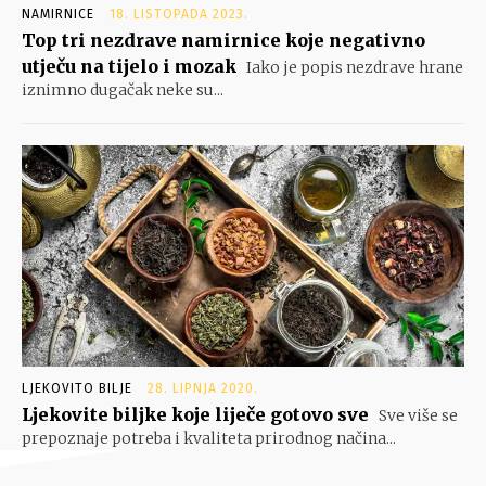
NAMIRNICE
18. LISTOPADA 2023.
Top tri nezdrave namirnice koje negativno
utječu na tijelo i mozak
Iako je popis nezdrave hrane
iznimno dugačak neke su...
LJEKOVITO BILJE
28. LIPNJA 2020.
Ljekovite biljke koje liječe gotovo sve
Sve više se
prepoznaje potreba i kvaliteta prirodnog načina...