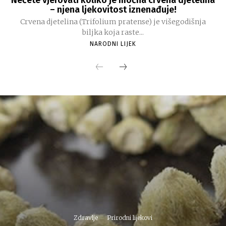
Nećete vjerovati koliko je moćna crvena djetelina
– njena ljekovitost iznenađuje!
Crvena djetelina (Trifolium pratense) je višegodišnja
biljka koja raste...
NARODNI LIJEK