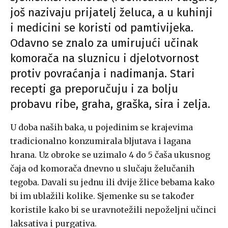
još nazivaju prijatelj želuca, a u kuhinji
i medicini se koristi od pamtivijeka.
Odavno se znalo za umirujući učinak
komorača na sluznicu i djelotvornost
protiv povraćanja i nadimanja. Stari
recepti ga preporučuju i za bolju
probavu ribe, graha, graška, sira i zelja.
U doba naših baka, u pojedinim se krajevima
tradicionalno konzumirala bljutava i lagana
hrana. Uz obroke se uzimalo 4 do 5 čaša ukusnog
čaja od komorača dnevno u slučaju želučanih
tegoba. Davali su jednu ili dvije žlice bebama kako
bi im ublažili kolike. Sjemenke su se također
koristile kako bi se uravnotežili nepoželjni učinci
laksativa i purgativa.