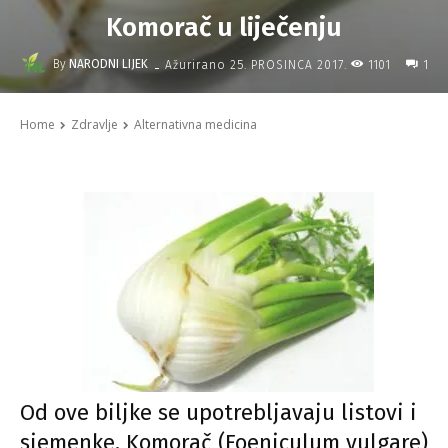
Komorač u liječenju
-
By
NARODNI LIJEK
1101
Ažurirano
25. PROSINCA 2017.
1
Home
Zdravlje
Alternativna medicina
Od ove biljke se upotrebljavaju listovi i
sjemenke. Komorač (Foeniculum vulgare)