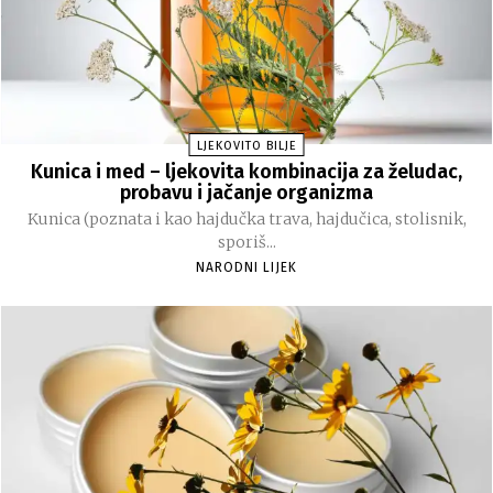
LJEKOVITO BILJE
Kunica i med – ljekovita kombinacija za želudac,
probavu i jačanje organizma
Kunica (poznata i kao hajdučka trava, hajdučica, stolisnik,
sporiš...
NARODNI LIJEK