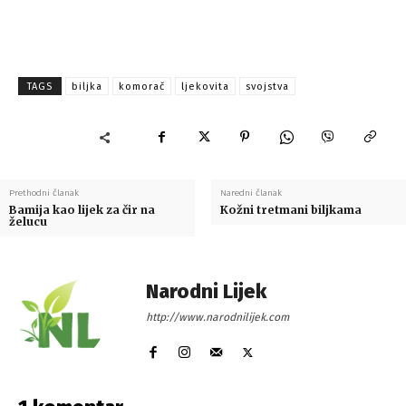
TAGS
biljka
komorač
ljekovita
svojstva
Prethodni članak
Naredni članak
Bamija kao lijek za čir na
Kožni tretmani biljkama
želucu
Narodni Lijek
http://www.narodnilijek.com