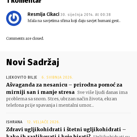
1 komentar
Resmija Cikaci
30. siječnja 2014. At 00:38
hfala na savjetima sfima koji daju savjet humani gest..
Comments are closed.
Novi Sadržaj
LJEKOVITO BILJE
6. SVIBNJA 2026.
Ašvaganda za nesanicu – prirodna pomoć za
mirniji san i manje stresa
Sve više ljudi danas ima
problema sa snom. Stres, ubrzan način života, ekran
telefona prije spavanja i mentalni umor...
ISHRANA
12. VELJAČE 2026.
Zdravi ugljikohidrati i štetni ugljikohidrati –
kako ih razlikovati i koje birati?