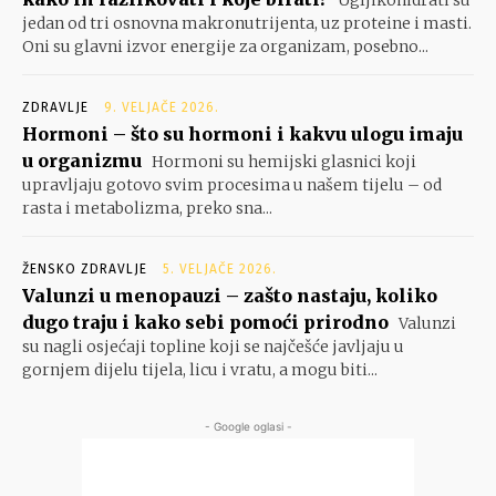
Ugljikohidrati su
jedan od tri osnovna makronutrijenta, uz proteine i masti.
Oni su glavni izvor energije za organizam, posebno...
ZDRAVLJE
9. VELJAČE 2026.
Hormoni – što su hormoni i kakvu ulogu imaju
u organizmu
Hormoni su hemijski glasnici koji
upravljaju gotovo svim procesima u našem tijelu – od
rasta i metabolizma, preko sna...
ŽENSKO ZDRAVLJE
5. VELJAČE 2026.
Valunzi u menopauzi – zašto nastaju, koliko
dugo traju i kako sebi pomoći prirodno
Valunzi
su nagli osjećaji topline koji se najčešće javljaju u
gornjem dijelu tijela, licu i vratu, a mogu biti...
- Google oglasi -