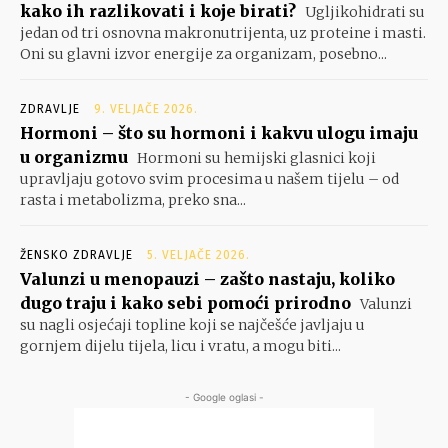
kako ih razlikovati i koje birati?
Ugljikohidrati su
jedan od tri osnovna makronutrijenta, uz proteine i masti.
Oni su glavni izvor energije za organizam, posebno...
ZDRAVLJE
9. VELJAČE 2026.
Hormoni – što su hormoni i kakvu ulogu imaju
u organizmu
Hormoni su hemijski glasnici koji
upravljaju gotovo svim procesima u našem tijelu – od
rasta i metabolizma, preko sna...
ŽENSKO ZDRAVLJE
5. VELJAČE 2026.
Valunzi u menopauzi – zašto nastaju, koliko
dugo traju i kako sebi pomoći prirodno
Valunzi
su nagli osjećaji topline koji se najčešće javljaju u
gornjem dijelu tijela, licu i vratu, a mogu biti...
- Google oglasi -