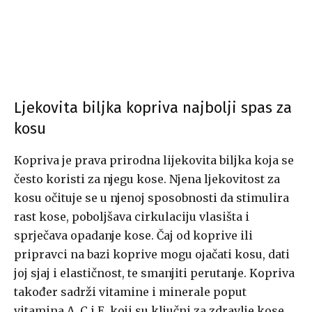
Ljekovita biljka kopriva najbolji spas za
kosu
Kopriva je prava prirodna lijekovita biljka koja se
često koristi za njegu kose. Njena ljekovitost za
kosu očituje se u njenoj sposobnosti da stimulira
rast kose, poboljšava cirkulaciju vlasišta i
sprječava opadanje kose. Čaj od koprive ili
pripravci na bazi koprive mogu ojačati kosu, dati
joj sjaj i elastičnost, te smanjiti perutanje. Kopriva
također sadrži vitamine i minerale poput
vitamina A, C i E, koji su ključni za zdravlje kose,