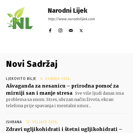
Narodni Lijek
http://www.narodnilijek.com
Novi Sadržaj
LJEKOVITO BILJE
6. SVIBNJA 2026.
Ašvaganda za nesanicu – prirodna pomoć za
mirniji san i manje stresa
Sve više ljudi danas ima
problema sa snom. Stres, ubrzan način života, ekran
telefona prije spavanja i mentalni umor...
ISHRANA
12. VELJAČE 2026.
Zdravi ugljikohidrati i štetni ugljikohidrati –