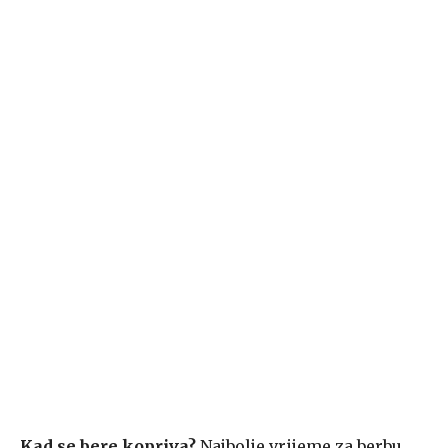
Kad se bere kopriva?
Najbolje vrijeme za berbu