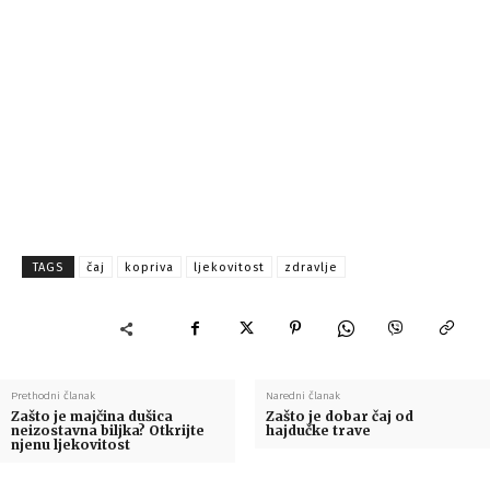
TAGS
čaj
kopriva
ljekovitost
zdravlje
Prethodni članak
Naredni članak
Zašto je majčina dušica
Zašto je dobar čaj od
neizostavna biljka? Otkrijte
hajdučke trave
njenu ljekovitost