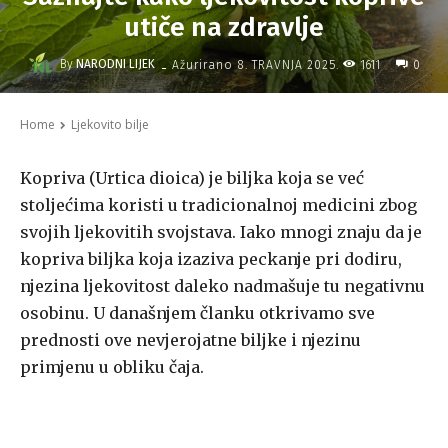
utiče na zdravlje
-
By
NARODNI LIJEK
1611
Ažurirano
8. TRAVNJA 2025.
0
Home
Ljekovito bilje
Kopriva (Urtica dioica) je biljka koja se već
stoljećima koristi u tradicionalnoj medicini zbog
svojih ljekovitih svojstava. Iako mnogi znaju da je
kopriva biljka koja izaziva peckanje pri dodiru,
njezina ljekovitost daleko nadmašuje tu negativnu
osobinu. U današnjem članku otkrivamo sve
prednosti ove nevjerojatne biljke i njezinu
primjenu u obliku čaja.