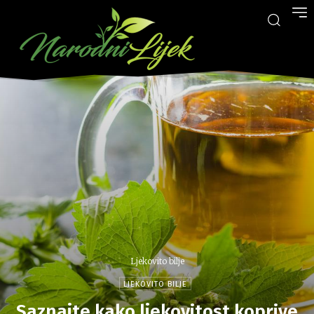
Ljekovito bilje
LJEKOVITO BILJE
Saznajte kako ljekovitost koprive