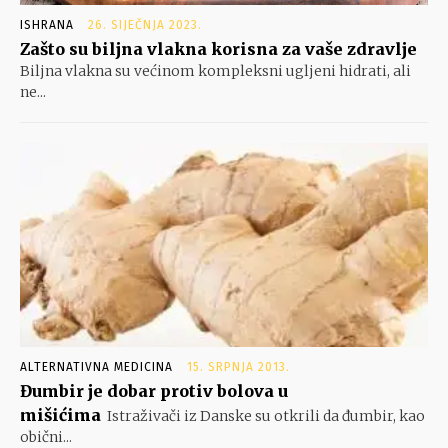
ISHRANA
26. SIJEČNJA 2023.
Zašto su biljna vlakna korisna za vaše zdravlje
Biljna vlakna su većinom kompleksni ugljeni hidrati, ali
ne...
ALTERNATIVNA MEDICINA
15. SRPNJA 2013.
Đumbir je dobar protiv bolova u
mišićima
Istraživači iz Danske su otkrili da đumbir, kao
obični...