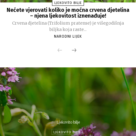
LJEKOVITO BILJE
Nećete vjerovati koliko je moćna crvena djetelina
– njena ljekovitost iznenađuje!
Crvena djetelina (Trifolium pratense) je višegodišnja
biljka koja raste...
NARODNI LIJEK