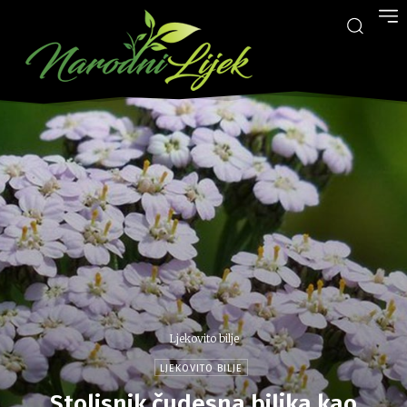
Ljekovito bilje
LJEKOVITO BILJE
Stolisnik čudesna biljka kao