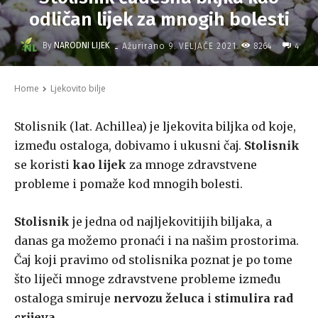
odličan lijek za mnogih bolesti
-
By
NARODNI LIJEK
8264
Ažurirano
9. VELJAČE 2021.
4
Home
Ljekovito bilje
Stolisnik (lat. Achillea) je ljekovita biljka od koje,
između ostaloga, dobivamo i ukusni čaj.
Stolisnik
se koristi
kao lijek
za mnoge zdravstvene
probleme i pomaže kod mnogih bolesti.
Stolisnik
je jedna od najljekovitijih biljaka, a
danas ga možemo pronaći i na našim prostorima.
Čaj koji pravimo od stolisnika poznat je po tome
što liječi mnoge zdravstvene probleme između
ostaloga smiruje
nervozu želuca
i
stimulira rad
crijeva
.