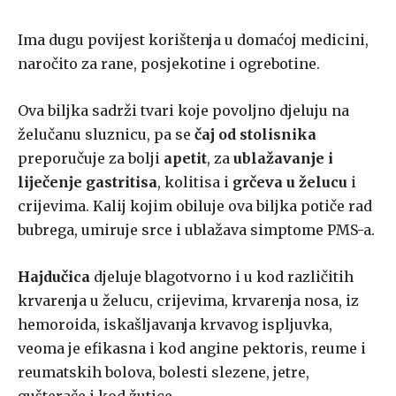
Ima dugu povijest korištenja u domaćoj medicini,
naročito za rane, posjekotine i ogrebotine.
Ova biljka sadrži tvari koje povoljno djeluju na
želučanu sluznicu, pa se
čaj od stolisnika
preporučuje za bolji
apetit
, za
ublažavanje i
liječenje gastritisa
, kolitisa i
grčeva u želucu
i
crijevima. Kalij kojim obiluje ova biljka potiče rad
bubrega, umiruje srce i ublažava simptome PMS-a.
Hajdučica
djeluje blagotvorno i u kod različitih
krvarenja u želucu, crijevima, krvarenja nosa, iz
hemoroida, iskašljavanja krvavog ispljuvka,
veoma je efikasna i kod angine pektoris, reume i
reumatskih bolova, bolesti slezene, jetre,