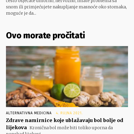
često osjećate umorno, nervozno, imate problema sa
snom ili primjećujete nakupljanje masnoće oko stomaka,
moguće je da...
Ovo morate pročitati
ALTERNATIVNA MEDICINA
4. RUJNA 2021.
Zdrave namirnice koje ublažavaju bol bolje od
lijekova
Kronična bol može biti toliko uporna da
ponekad lijekovi...