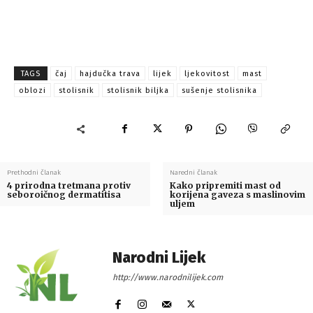
TAGS
čaj
hajdučka trava
lijek
ljekovitost
mast
oblozi
stolisnik
stolisnik biljka
sušenje stolisnika
Prethodni članak
Naredni članak
4 prirodna tretmana protiv
Kako pripremiti mast od
seboroičnog dermatitisa
korijena gaveza s maslinovim
uljem
Narodni Lijek
http://www.narodnilijek.com