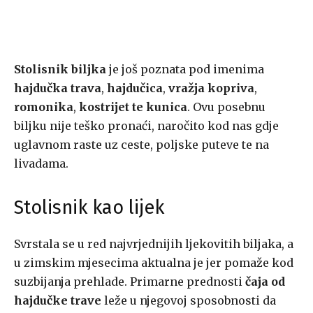
Stolisnik biljka
je još poznata pod imenima
hajdučka trava
,
hajdučica
,
vražja kopriva
,
romonika
,
kostrijet te kunica
. Ovu posebnu
biljku nije teško pronaći, naročito kod nas gdje
uglavnom raste uz ceste, poljske puteve te na
livadama.
Stolisnik kao lijek
Svrstala se u red najvrjednijih ljekovitih biljaka, a
u zimskim mjesecima aktualna je jer pomaže kod
suzbijanja prehlade. Primarne prednosti
čaja od
hajdučke trave
leže u njegovoj sposobnosti da