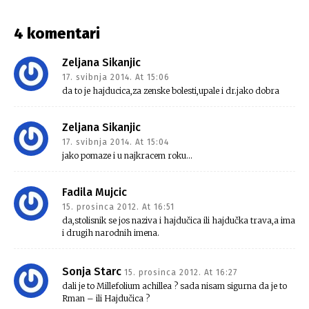
4 komentari
Zeljana Sikanjic
17. svibnja 2014. At 15:06
da to je hajducica,za zenske bolesti,upale i dr.jako dobra
Zeljana Sikanjic
17. svibnja 2014. At 15:04
jako pomaze i u najkracem roku…
Fadila Mujcic
15. prosinca 2012. At 16:51
da,stolisnik se jos naziva i hajdučica ili hajdučka trava,a ima
i drugih narodnih imena.
Sonja Starc
15. prosinca 2012. At 16:27
dali je to Millefolium achillea ? sada nisam sigurna da je to
Rman – ili Hajdučica ?