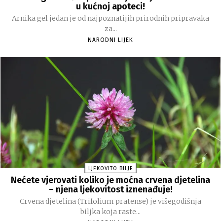
u kućnoj apoteci!
Arnika gel jedan je od najpoznatijih prirodnih pripravaka
za...
NARODNI LIJEK
LJEKOVITO BILJE
Nećete vjerovati koliko je moćna crvena djetelina
– njena ljekovitost iznenađuje!
Crvena djetelina (Trifolium pratense) je višegodišnja
biljka koja raste...