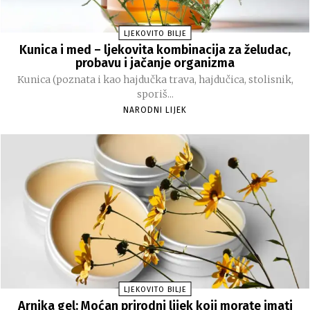
LJEKOVITO BILJE
Kunica i med – ljekovita kombinacija za želudac,
probavu i jačanje organizma
Kunica (poznata i kao hajdučka trava, hajdučica, stolisnik,
sporiš...
NARODNI LIJEK
LJEKOVITO BILJE
Arnika gel: Moćan prirodni lijek koji morate imati