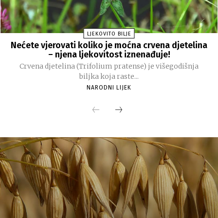
LJEKOVITO BILJE
Nećete vjerovati koliko je moćna crvena djetelina
– njena ljekovitost iznenađuje!
Crvena djetelina (Trifolium pratense) je višegodišnja
biljka koja raste...
NARODNI LIJEK