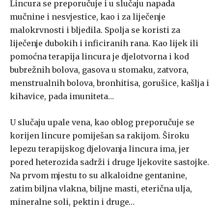
Lincura se preporučuje i u slučaju napada
mučnine i nesvjestice, kao i za liječenje
malokrvnosti i bljedila. Spolja se koristi za
liječenje dubokih i inficiranih rana. Kao lijek ili
pomoćna terapija lincura je djelotvorna i kod
bubrežnih bolova, gasova u stomaku, zatvora,
menstrualnih bolova, bronhitisa, gorušice, kašlja i
kihavice, pada imuniteta…
U slučaju upale vena, kao oblog preporučuje se
korijen lincure pomiješan sa rakijom. Široku
lepezu terapijskog djelovanja lincura ima, jer
pored heterozida sadrži i druge ljekovite sastojke.
Na prvom mjestu to su alkaloidne gentanine,
zatim biljna vlakna, biljne masti, eterična ulja,
mineralne soli, pektin i druge…