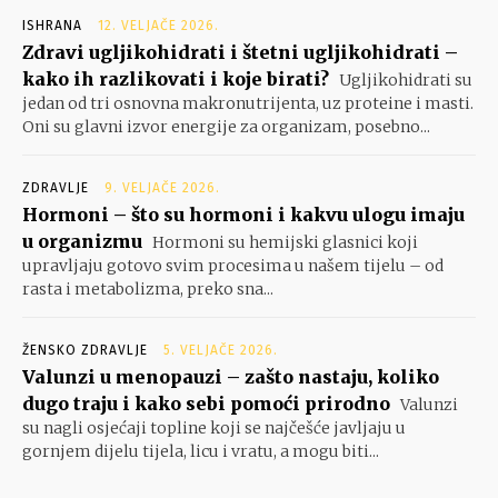
ISHRANA
12. VELJAČE 2026.
Zdravi ugljikohidrati i štetni ugljikohidrati –
kako ih razlikovati i koje birati?
Ugljikohidrati su
jedan od tri osnovna makronutrijenta, uz proteine i masti.
Oni su glavni izvor energije za organizam, posebno...
ZDRAVLJE
9. VELJAČE 2026.
Hormoni – što su hormoni i kakvu ulogu imaju
u organizmu
Hormoni su hemijski glasnici koji
upravljaju gotovo svim procesima u našem tijelu – od
rasta i metabolizma, preko sna...
ŽENSKO ZDRAVLJE
5. VELJAČE 2026.
Valunzi u menopauzi – zašto nastaju, koliko
dugo traju i kako sebi pomoći prirodno
Valunzi
su nagli osjećaji topline koji se najčešće javljaju u
gornjem dijelu tijela, licu i vratu, a mogu biti...