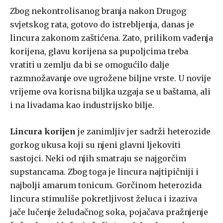
Zbog nekontrolisanog branja nakon Drugog
svjetskog rata, gotovo do istrebljenja, danas je
lincura zakonom zaštićena. Zato, prilikom vađenja
korijena, glavu korijena sa pupoljcima treba
vratiti u zemlju da bi se omogućilo dalje
razmnožavanje ove ugrožene biljne vrste. U novije
vrijeme ova korisna biljka uzgaja se u baštama, ali
i na livadama kao industrijsko bilje.
Lincura korijen
je zanimljiv jer sadrži heterozide
gorkog ukusa koji su njeni glavni ljekoviti
sastojci. Neki od njih smatraju se najgorčim
supstancama. Zbog toga je lincura najtipičniji i
najbolji amarum tonicum. Gorčinom heterozida
lincura stimuliše pokretljivost želuca i izaziva
jače lučenje želudačnog soka, pojačava pražnjenje