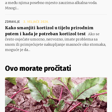
a među njima posebno mjesto zauzima alkalna voda.
Mnogi...
ZDRAVLJE
3. VELJAČE 2026.
Kako smanjiti kortizol u tijelu prirodnim
putem i kada je potreban kortizol test
Ako se
često osjećate umorno, nervozno, imate problema sa
snom ili primjećujete nakupljanje masnoće oko stomaka,
moguće je da...
Ovo morate pročitati