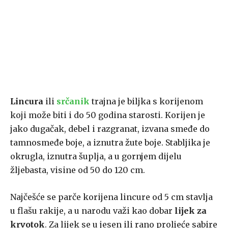
Lincura
ili
srčanik
trajna je biljka s korijenom
koji može biti i do 50 godina starosti. Korijen je
jako dugačak, debel i razgranat, izvana smeđe do
tamnosmeđe boje, a iznutra žute boje. Stabljika je
okrugla, iznutra šuplja, a u gornjem dijelu
žljebasta, visine od 50 do 120 cm.
Najčešće se parče korijena lincure od 5 cm stavlja
u flašu rakije, a u narodu važi kao dobar
lijek za
krvotok
. Za lijek se u jesen ili rano proljeće sabire