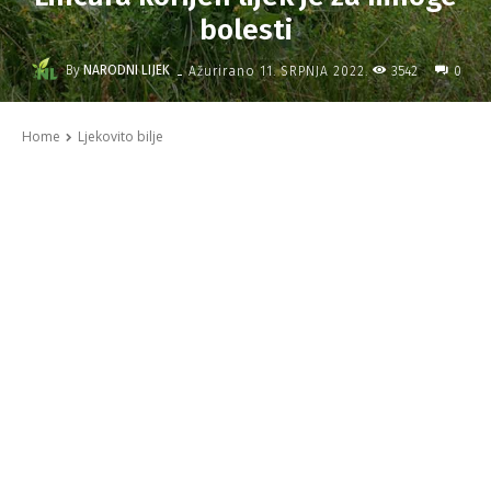
bolesti
-
By
NARODNI LIJEK
3542
Ažurirano
11. SRPNJA 2022.
0
Home
Ljekovito bilje