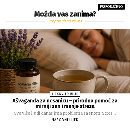
PREPORUČENO
Možda vas zanima?
Preporučeno za vas
LJEKOVITO BILJE
Ašvaganda za nesanicu – prirodna pomoć za
mirniji san i manje stresa
Sve više ljudi danas ima problema sa snom. Stres,...
NARODNI LIJEK