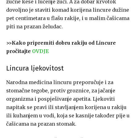
žučne kese i lučenje žuči. A za dobar krvotok
dovoljno je staviti komad korijena lincure dužine
pet centimetara u flašu rakije, i u malim čašicama
piti na prazan želudac.
>>Kako pripremiti dobru rakiju od Lincure
pročitajte
OVDJE
Lincura ljekovitost
Narodna medicina lincuru preporučuje i za
stomačne tegobe, protiv groznice, za jačanje
organizma i pospješivanje apetita. Ljekoviti
napitak se pravi ili stavljanjem korijena u rakiju
ili kuhanjem u vodi, koja se kasnije također pije u
čašicama na prazan stomak.