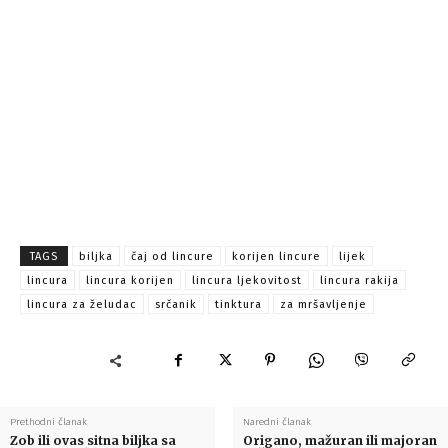
TAGS
biljka
čaj od lincure
korijen lincure
lijek
lincura
lincura korijen
lincura ljekovitost
lincura rakija
lincura za želudac
srčanik
tinktura
za mršavljenje
Prethodni članak
Naredni članak
Zob ili ovas sitna biljka sa
Origano, mažuran ili majoran