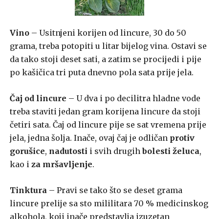
Vino
– Usitnjeni korijen od lincure, 30 do 50
grama, treba potopiti u litar bijelog vina. Ostavi se
da tako stoji deset sati, a zatim se procijedi i pije
po kašičica tri puta dnevno pola sata prije jela.
Čaj od lincure
– U dva i po decilitra hladne vode
treba staviti jedan gram korijena lincure da stoji
četiri sata. Čaj od lincure pije se sat vremena prije
jela, jedna šolja. Inače, ovaj čaj je odličan
protiv
gorušice
,
nadutosti
i svih drugih
bolesti želuca
,
kao i
za mršavljenje
.
Tinktura
– Pravi se tako što se deset grama
lincure prelije sa sto mililitara 70 % medicinskog
alkohola, koji inače predstavlja izuzetan