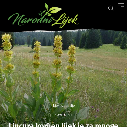
Ljekovito bilje
LJEKOVITO BILJE
Lincura korijen lijek je za mnoge