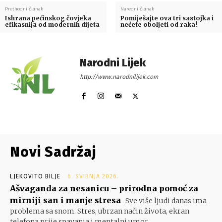
Prethodni članak
Naredni članak
Ishrana pećinskog čovjeka
Pomiješajte ova tri sastojka i
efikasnija od modernih dijeta
nećete oboljeti od raka!
Narodni Lijek
http://www.narodnilijek.com
Novi Sadržaj
LJEKOVITO BILJE
6. SVIBNJA 2026.
Ašvaganda za nesanicu – prirodna pomoć za
mirniji san i manje stresa
Sve više ljudi danas ima
problema sa snom. Stres, ubrzan način života, ekran
telefona prije spavanja i mentalni umor...