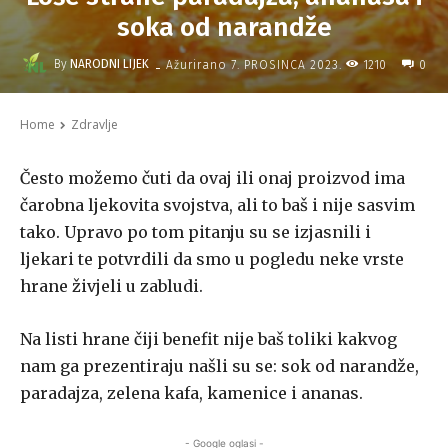
soka od narandže
-
By
NARODNI LIJEK
1210
Ažurirano
7. PROSINCA 2023.
0
Home
Zdravlje
Često možemo čuti da ovaj ili onaj proizvod ima
čarobna ljekovita svojstva, ali to baš i nije sasvim
tako. Upravo po tom pitanju su se izjasnili i
ljekari te potvrdili da smo u pogledu neke vrste
hrane živjeli u zabludi.
Na listi hrane čiji benefit nije baš toliki kakvog
nam ga prezentiraju našli su se: sok od narandže,
paradajza, zelena kafa, kamenice i ananas.
- Google oglasi -