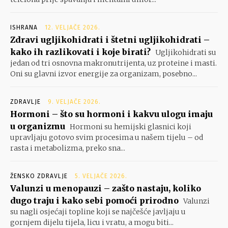
ISHRANA
12. VELJAČE 2026.
Zdravi ugljikohidrati i štetni ugljikohidrati –
kako ih razlikovati i koje birati?
Ugljikohidrati su
jedan od tri osnovna makronutrijenta, uz proteine i masti.
Oni su glavni izvor energije za organizam, posebno...
ZDRAVLJE
9. VELJAČE 2026.
Hormoni – što su hormoni i kakvu ulogu imaju
u organizmu
Hormoni su hemijski glasnici koji
upravljaju gotovo svim procesima u našem tijelu – od
rasta i metabolizma, preko sna...
ŽENSKO ZDRAVLJE
5. VELJAČE 2026.
Valunzi u menopauzi – zašto nastaju, koliko
dugo traju i kako sebi pomoći prirodno
Valunzi
su nagli osjećaji topline koji se najčešće javljaju u
gornjem dijelu tijela, licu i vratu, a mogu biti...