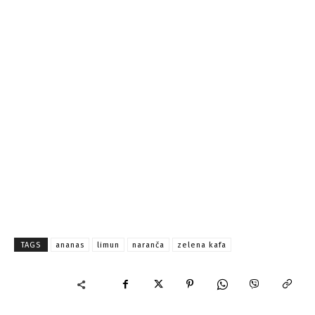
TAGS
ananas
limun
naranča
zelena kafa