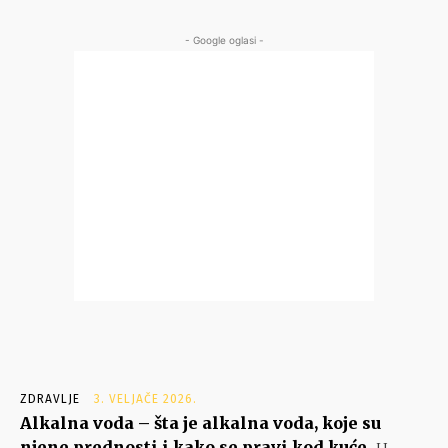
- Google oglasi -
ZDRAVLJE
3. VELJAČE 2026.
Alkalna voda – šta je alkalna voda, koje su
njene prednosti i kako se pravi kod kuće