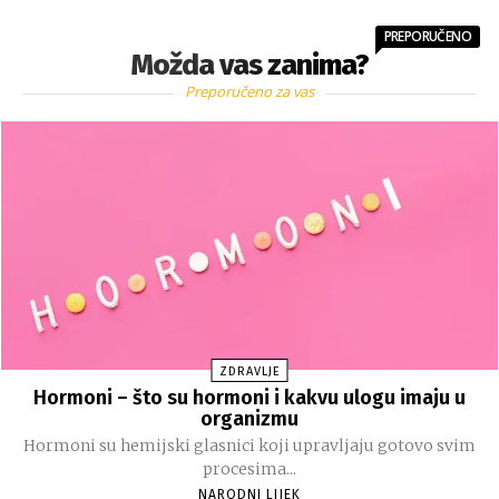
PREPORUČENO
Možda vas zanima?
Preporučeno za vas
ZDRAVLJE
Hormoni – što su hormoni i kakvu ulogu imaju u
organizmu
Hormoni su hemijski glasnici koji upravljaju gotovo svim
procesima...
NARODNI LIJEK