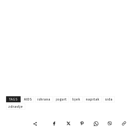
TAGS
AIDS
ishrana
jogurt
lijek
napitak
sida
zdravlje