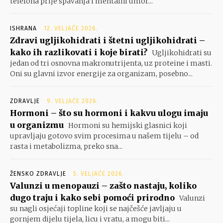
telefona prije spavanja i mentalni umor...
ISHRANA
12. VELJAČE 2026.
Zdravi ugljikohidrati i štetni ugljikohidrati –
kako ih razlikovati i koje birati?
Ugljikohidrati su
jedan od tri osnovna makronutrijenta, uz proteine i masti.
Oni su glavni izvor energije za organizam, posebno...
ZDRAVLJE
9. VELJAČE 2026.
Hormoni – što su hormoni i kakvu ulogu imaju
u organizmu
Hormoni su hemijski glasnici koji
upravljaju gotovo svim procesima u našem tijelu – od
rasta i metabolizma, preko sna...
ŽENSKO ZDRAVLJE
5. VELJAČE 2026.
Valunzi u menopauzi – zašto nastaju, koliko
dugo traju i kako sebi pomoći prirodno
Valunzi
su nagli osjećaji topline koji se najčešće javljaju u
gornjem dijelu tijela, licu i vratu, a mogu biti...