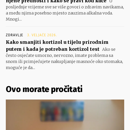
njene prednosti i kako se pravi kod kuće
U
posljednje vrijeme sve se više govori o zdravim navikama,
a među njima posebno mjesto zauzima alkalna voda.
Mnogi...
ZDRAVLJE
3. VELJAČE 2026.
Kako smanjiti kortizol u tijelu prirodnim
putem i kada je potreban kortizol test
Ako se
često osjećate umorno, nervozno, imate problema sa
snom ili primjećujete nakupljanje masnoće oko stomaka,
moguće je da...
Ovo morate pročitati