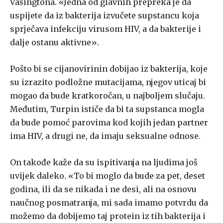
Vašingtona. «Jedna od glavnih prepreka je da
uspijete da iz bakterija izvučete supstancu koja
sprječava infekciju virusom HIV, a da bakterije i
dalje ostanu aktivne».
Pošto bi se cijanovirinin dobijao iz bakterija, koje
su izrazito podložne mutacijama, njegov uticaj bi
mogao da bude kratkoročan, u najboljem slučaju.
Međutim, Turpin ističe da bi ta supstanca mogla
da bude pomoć parovima kod kojih jedan partner
ima HIV, a drugi ne, da imaju seksualne odnose.
On takođe kaže da su ispitivanja na ljudima još
uvijek daleko. «To bi moglo da bude za pet, deset
godina, ili da se nikada i ne desi, ali na osnovu
naučnog posmatranja, mi sada imamo potvrdu da
možemo da dobijemo taj protein iz tih bakterija i