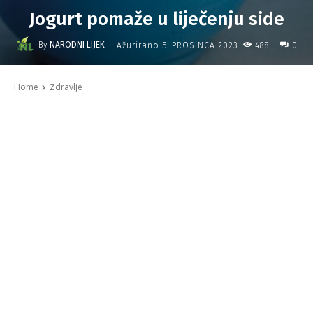
Jogurt pomaže u liječenju side
-
By
NARODNI LIJEK
488
Ažurirano
5. PROSINCA 2023.
0
Home
Zdravlje