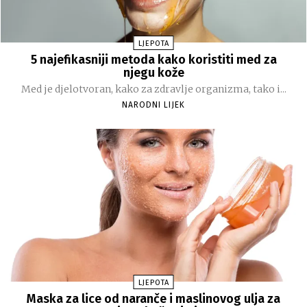
LJEPOTA
5 najefikasniji metoda kako koristiti med za
njegu kože
Med je djelotvoran, kako za zdravlje organizma, tako i...
NARODNI LIJEK
LJEPOTA
Maska za lice od naranče i maslinovog ulja za