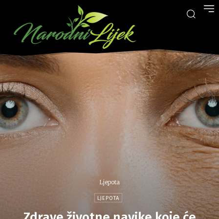
Ljepota
LJEPOTA
Zdrave životne navike koje će