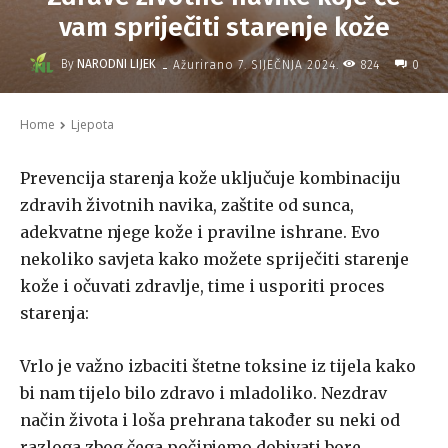
vam spriječiti starenje kože
-
By
NARODNI LIJEK
824
Ažurirano
7. SIJEČNJA 2024.
0
Home
Ljepota
Prevencija starenja kože uključuje kombinaciju
zdravih životnih navika, zaštite od sunca,
adekvatne njege kože i pravilne ishrane. Evo
nekoliko savjeta kako možete spriječiti starenje
kože i očuvati zdravlje, time i usporiti proces
starenja:
Vrlo je važno izbaciti štetne toksine iz tijela kako
bi nam tijelo bilo zdravo i mladoliko. Nezdrav
način života i loša prehrana također su neki od
razloga zbog čega počinjemo dobivati bore.