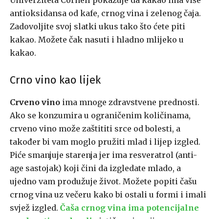
Univerziteta Cornell pokazuje da kakao ima više
antioksidansa od kafe, crnog vina i zelenog čaja.
Zadovoljite svoj slatki ukus tako što ćete piti
kakao. Možete čak nasuti i hladno mlijeko u
kakao.
Crno vino kao lijek
Crveno vino
ima mnoge zdravstvene prednosti.
Ako se konzumira u ograničenim količinama,
crveno vino može zaštititi srce od bolesti, a
također bi vam moglo pružiti mlad i lijep izgled.
Piće smanjuje starenja jer ima resveratrol (anti-
age sastojak) koji čini da izgledate mlado, a
ujedno vam produžuje život. Možete popiti čašu
crnog vina uz večeru kako bi ostali u formi i imali
svjež izgled.
Čaša crnog vina ima potencijalne