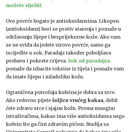
možete riješiti
Ovo povrće bogato je antioksidansima. Likopen
(antioksidans) bori se protiv starenja i pomaže u
održavanju lijepe i besprijekorne kože. Ako vam
se ne sviđa da jedete sirovo povrće, samo ga
iscijedite u sok. Paradajz također poboljšava
probavu i pokrete crijeva.
Sok od paradajza
pomaže da izbacite toksine iz tijela i pomaže vam
da imate lijepu i mladoliku kožu.
Ograničena potrošnja kofeina je dobra za srce.
Ako redovno pijete
šoljicu vrućeg kakaa
, dobit
ćete zdravo srce i sjajnu kožu. Prema mnogim
istraživačima, kakao ima više antioksidansa nego
kofein što ga čini zdravim pićem. Studija sa