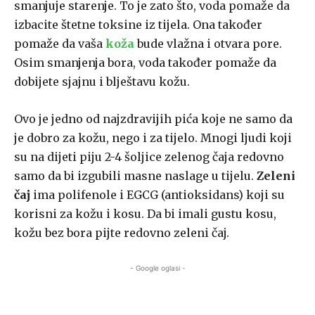
smanjuje starenje. To je zato što, voda pomaže da
izbacite štetne toksine iz tijela. Ona također
pomaže da vaša
koža
bude vlažna i otvara pore.
Osim smanjenja bora, voda također pomaže da
dobijete sjajnu i blještavu kožu.
Ovo je jedno od najzdravijih pića koje ne samo da
je dobro za kožu, nego i za tijelo. Mnogi ljudi koji
su na dijeti piju 2-4 šoljice zelenog čaja redovno
samo da bi izgubili masne naslage u tijelu.
Zeleni
čaj
ima polifenole i EGCG (antioksidans) koji su
korisni za kožu i kosu. Da bi imali gustu kosu,
kožu bez bora pijte redovno zeleni čaj.
- Google oglasi -