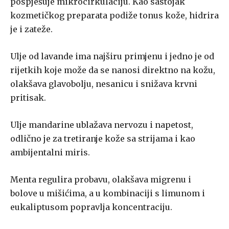
pospješuje mikrocirkulaciju. Kao sastojak
kozmetičkog preparata podiže tonus kože, hidrira
je i zateže.
Ulje od lavande ima najširu primjenu i jedno je od
rijetkih koje može da se nanosi direktno na kožu,
olakšava glavobolju, nesanicu i snižava krvni
pritisak.
Ulje mandarine ublažava nervozu i napetost,
odlično je za tretiranje kože sa strijama i kao
ambijentalni miris.
Menta regulira probavu, olakšava migrenu i
bolove u mišićima, a u kombinaciji s limunom i
eukaliptusom popravlja koncentraciju.