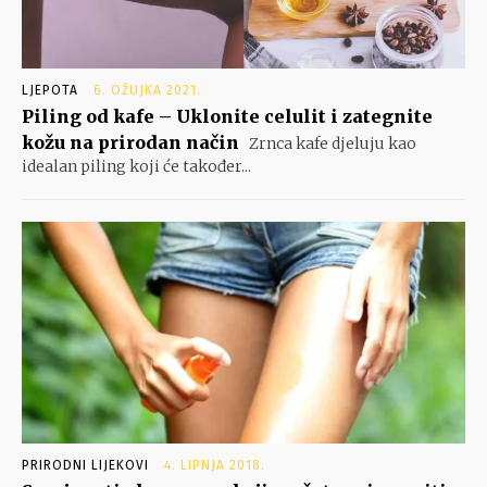
LJEPOTA
6. OŽUJKA 2021.
Piling od kafe – Uklonite celulit i zategnite
kožu na prirodan način
Zrnca kafe djeluju kao
idealan piling koji će također...
PRIRODNI LIJEKOVI
4. LIPNJA 2018.