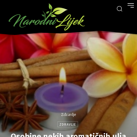
Zdravlje
ZDRAVLJE
Osobine nekih aromatičnih ulja