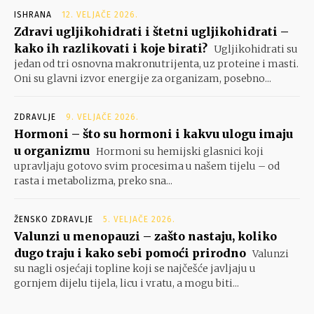
ISHRANA
12. VELJAČE 2026.
Zdravi ugljikohidrati i štetni ugljikohidrati –
kako ih razlikovati i koje birati?
Ugljikohidrati su
jedan od tri osnovna makronutrijenta, uz proteine i masti.
Oni su glavni izvor energije za organizam, posebno...
ZDRAVLJE
9. VELJAČE 2026.
Hormoni – što su hormoni i kakvu ulogu imaju
u organizmu
Hormoni su hemijski glasnici koji
upravljaju gotovo svim procesima u našem tijelu – od
rasta i metabolizma, preko sna...
ŽENSKO ZDRAVLJE
5. VELJAČE 2026.
Valunzi u menopauzi – zašto nastaju, koliko
dugo traju i kako sebi pomoći prirodno
Valunzi
su nagli osjećaji topline koji se najčešće javljaju u
gornjem dijelu tijela, licu i vratu, a mogu biti...