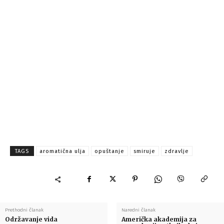
TAGS
aromatična ulja
opuštanje
smiruje
zdravlje
Prethodni članak
Naredni članak
Održavanje vida
Američka akademija za