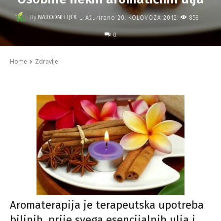
-
By
NARODNI LIJEK
858
Ažurirano
20. KOLOVOZA 2012.
0
Home
Zdravlje
Aromaterapija je terapeutska upotreba
biljnih, prije svega esencijalnih ulja i