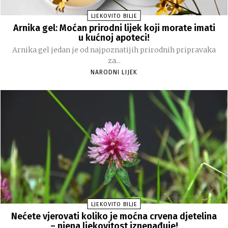
LJEKOVITO BILJE
Arnika gel: Moćan prirodni lijek koji morate imati
u kućnoj apoteci!
Arnika gel jedan je od najpoznatijih prirodnih pripravaka
za...
NARODNI LIJEK
LJEKOVITO BILJE
Nećete vjerovati koliko je moćna crvena djetelina
– njena ljekovitost iznenađuje!