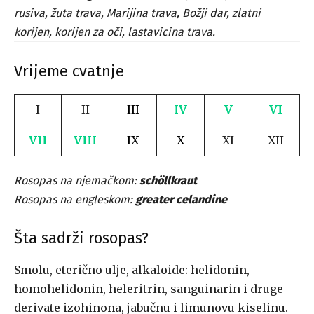
rusiva, žuta trava, Marijina trava, Božji dar, zlatni
korijen, korijen za oči, lastavicina trava.
Vrijeme cvatnje
I
II
III
IV
V
VI
VII
VIII
IX
X
XI
XII
Rosopas na njemačkom:
schöllkraut
Rosopas na engleskom:
greater celandine
Šta sadrži rosopas?
Smolu, eterično ulje, alkaloide: helidonin,
homohelidonin, heleritrin, sanguinarin i druge
derivate izohinona, jabučnu i limunovu kiselinu.