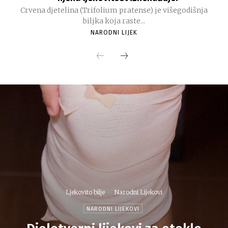
Crvena djetelina (Trifolium pratense) je višegodišnja
biljka koja raste...
NARODNI LIJEK