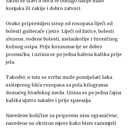
zatim se stavi u bocu te odozgo nalije malo
konjaka ili rakije i dobro zatvori.
Ovako pripremljen sirup od rosopasa liječi od
bolesti gušterače i jetre. Liječi od žutice, bolesti
slezene, vodene bolesti, melankolije i hroničnog
kožnog osipa. Prije konzumacije se dobro
promućka, i uzima se po jedna kafena kašika prije
jela.
Također, u istu se svrhu može pomiješati šaka
usitnjenog lišća rosopasa sa pola kilograma
domaćeg livadskog meda. Uzima se po jedna čajna
kašika ujutro natašte i prije spavanja.
Navedene količine za pripremu nisu ograničene,
navedene su okvirne mjere kako biste razumjeli