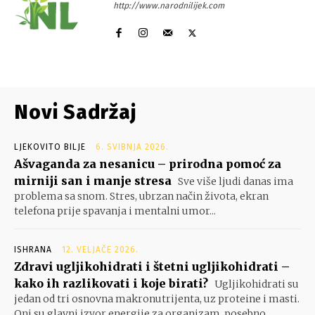
http://www.narodnilijek.com
Novi Sadržaj
LJEKOVITO BILJE
6. SVIBNJA 2026.
Ašvaganda za nesanicu – prirodna pomoć za
mirniji san i manje stresa
Sve više ljudi danas ima
problema sa snom. Stres, ubrzan način života, ekran
telefona prije spavanja i mentalni umor...
ISHRANA
12. VELJAČE 2026.
Zdravi ugljikohidrati i štetni ugljikohidrati –
kako ih razlikovati i koje birati?
Ugljikohidrati su
jedan od tri osnovna makronutrijenta, uz proteine i masti.
Oni su glavni izvor energije za organizam, posebno...