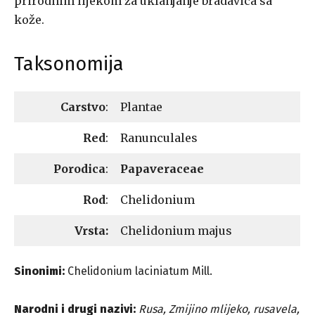
prirodnim lijekom za uklanjanje bradavica sa
kože.
Taksonomija
Carstvo
:
Plantae
Red
:
Ranunculales
Porodica
:
Papaveraceae
Rod
:
Chelidonium
Vrsta:
Chelidonium majus
Sinonimi:
Chelidonium laciniatum Mill.
Narodni i drugi nazivi:
Rusa, Zmijino mlijeko, rusavela,