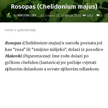
Rosopas (Chelidonium majus)
-
By
NARODNI LIJEK
3053
Ažurirano
23. SVIBNJA 2025.
0
Home
Ljekovito bilje
Rosopas
(Chelidonium majus)
u narodu poznata još
kao “rusa” ili “zmijino mlijeko”, dolazi iz porodice
Makovki
(Papaveraceae)
. Ime rodu dolazi po
grčkom chelidon (lastavica) jer počinje cvjetati
njihovim dolaskom a ocvate njihovim odlaskom.