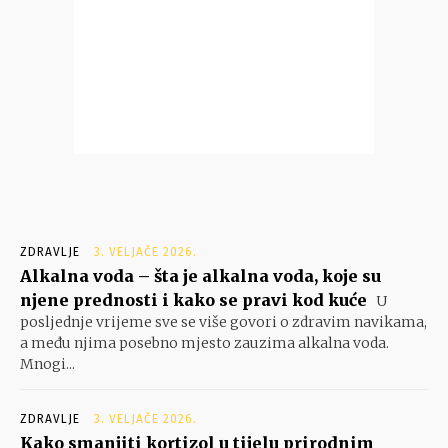
ZDRAVLJE
3. VELJAČE 2026.
Alkalna voda – šta je alkalna voda, koje su
njene prednosti i kako se pravi kod kuće
U
posljednje vrijeme sve se više govori o zdravim navikama,
a među njima posebno mjesto zauzima alkalna voda.
Mnogi...
ZDRAVLJE
3. VELJAČE 2026.
Kako smanjiti kortizol u tijelu prirodnim