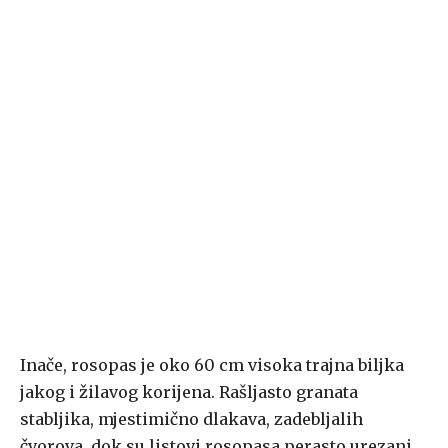
Inače, rosopas je oko 60 cm visoka trajna biljka
jakog i žilavog korijena. Rašljasto granata
stabljika, mjestimično dlakava, zadebljalih
čvorova, dok su listovi rosopasa perasto urezani.