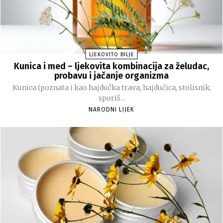
LJEKOVITO BILJE
Kunica i med – ljekovita kombinacija za želudac,
probavu i jačanje organizma
Kunica (poznata i kao hajdučka trava, hajdučica, stolisnik,
sporiš...
NARODNI LIJEK