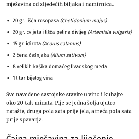
mješavina od sljedećih biljaka i namirnica..
20 gr. lišća rosopasa
(Chelidonium majus)
20 gr. cvijeta i lišća pelina divljeg
(Artemisia vulgaris)
15 gr. iđirota
(Acorus calamus)
2 čena češnjaka
(Alium sativum)
8 velikih kašika domaćeg livadskog meda
1 litar bijelog vina
Sve navedene sastojske stavite u vino i kuhajte
oko 20-tak minuta. Pije se jedna šolja ujutro
natašte, druga pola sata prije jela, a treća pola sata
prije spavanja.