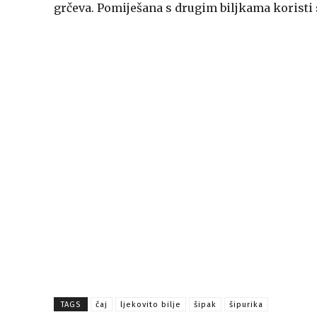
grčeva. Pomiješana s drugim biljkama koristi 
TAGS
čaj
ljekovito bilje
šipak
šipurika