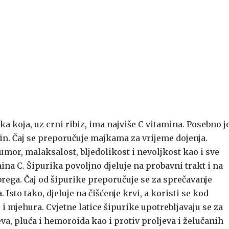
jka koja, uz crni ribiz, ima najviše C vitamina. Posebno j
in. Čaj se preporučuje majkama za vrijeme dojenja.
 umor, malaksalost, bljedolikost i nevoljkost kao i sve
a C. Šipurika povoljno djeluje na probavni trakt i na
rega. Čaj od šipurike preporučuje se za sprečavanje
to tako, djeluje na čišćenje krvi, a koristi se kod
 mjehura. Cvjetne latice šipurike upotrebljavaju se za
eva, pluća i hemoroida kao i protiv proljeva i želučanih