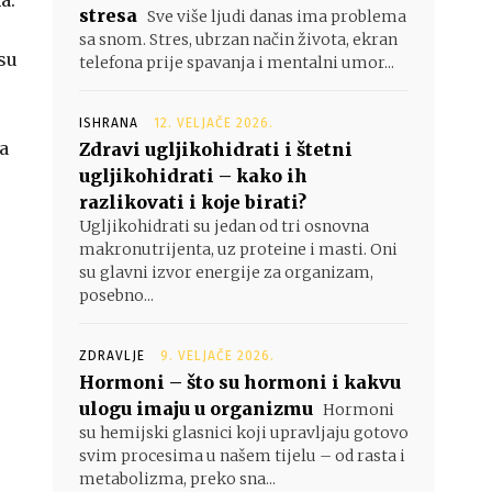
a.
stresa
Sve više ljudi danas ima problema
sa snom. Stres, ubrzan način života, ekran
 su
telefona prije spavanja i mentalni umor...
ISHRANA
12. VELJAČE 2026.
ma
Zdravi ugljikohidrati i štetni
ugljikohidrati – kako ih
razlikovati i koje birati?
Ugljikohidrati su jedan od tri osnovna
makronutrijenta, uz proteine i masti. Oni
su glavni izvor energije za organizam,
posebno...
ZDRAVLJE
9. VELJAČE 2026.
Hormoni – što su hormoni i kakvu
ulogu imaju u organizmu
Hormoni
su hemijski glasnici koji upravljaju gotovo
svim procesima u našem tijelu – od rasta i
metabolizma, preko sna...