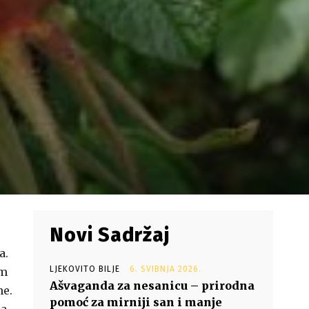
Novi Sadržaj
a.
LJEKOVITO BILJE
6. SVIBNJA 2026.
im
Ašvaganda za nesanicu – prirodna
ne.
pomoć za mirniji san i manje