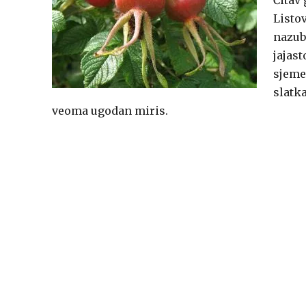
Čitav
Listov
nazubl
jajast
sjeme
slatka
veoma ugodan miris.