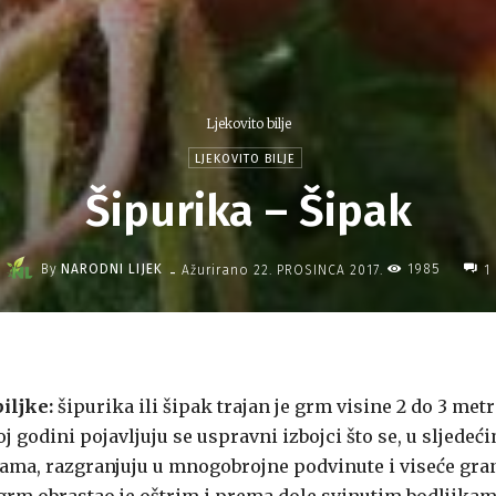
Ljekovito bilje
LJEKOVITO BILJE
Šipurika – Šipak
-
By
NARODNI LIJEK
1985
Ažurirano
22. PROSINCA 2017.
1
iljke:
šipurika ili šipak trajan je grm visine 2 do 3 metr
j godini pojavljuju se uspravni izbojci što se, u sljedeć
ama, razgranjuju u mnogobrojne podvinute i viseće gra