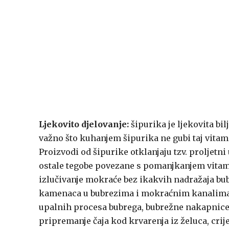
Ljekovito djelovanje:
šipurika je ljekovita bil
važno što kuhanjem šipurika ne gubi taj vitam
Proizvodi od šipurike otklanjaju tzv. proljetni
ostale tegobe povezane s pomanjkanjem vitamin
izlučivanje mokraće bez ikakvih nadražaja bub
kamenaca u bubrezima i mokraćnim kanalima. Is
upalnih procesa bubrega, bubrežne nakapnice i
pripremanje čaja kod krvarenja iz želuca, crij