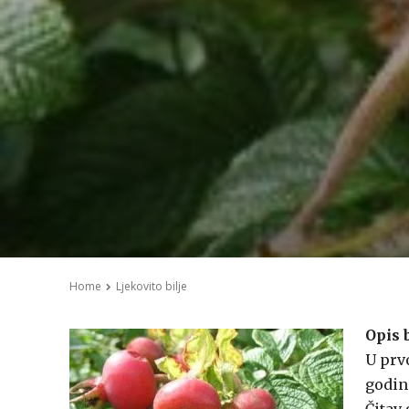
Home
Ljekovito bilje
Opis b
U prvo
godin