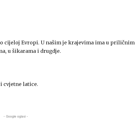
 cijeloj Evropi. U našim je krajevima ima u priličnim
ma, u šikarama i drugdje.
i cvjetne latice.
- Google oglasi -