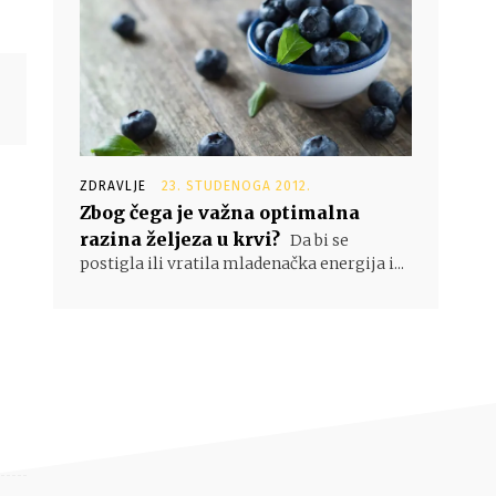
ZDRAVLJE
23. STUDENOGA 2012.
Zbog čega je važna optimalna
razina željeza u krvi?
Da bi se
postigla ili vratila mladenačka energija i...