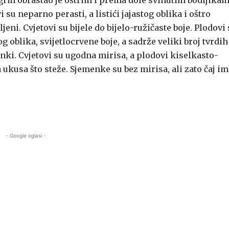
 grm obrastao je oštrim i prema dole svinutim bodljikam
i su neparno perasti, a listići jajastog oblika i oštro
jeni. Cvjetovi su bijele do bijelo-ružičaste boje. Plodovi
og oblika, svijetlocrvene boje, a sadrže veliki broj tvrdih
nki. Cvjetovi su ugodna mirisa, a plodovi kiselkasto-
 ukusa što steže. Sjemenke su bez mirisa, ali zato čaj i
- Google oglasi -