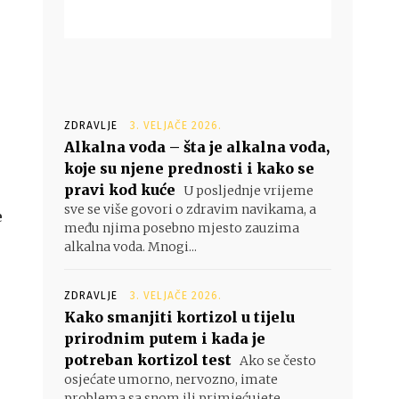
ZDRAVLJE
3. VELJAČE 2026.
Alkalna voda – šta je alkalna voda,
koje su njene prednosti i kako se
pravi kod kuće
U posljednje vrijeme
sve se više govori o zdravim navikama, a
e
među njima posebno mjesto zauzima
alkalna voda. Mnogi...
ZDRAVLJE
3. VELJAČE 2026.
Kako smanjiti kortizol u tijelu
prirodnim putem i kada je
potreban kortizol test
Ako se često
osjećate umorno, nervozno, imate
problema sa snom ili primjećujete