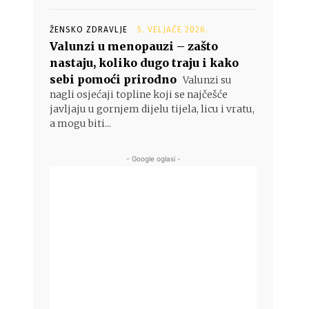
ŽENSKO ZDRAVLJE
5. VELJAČE 2026.
Valunzi u menopauzi – zašto
nastaju, koliko dugo traju i kako
sebi pomoći prirodno
Valunzi su
nagli osjećaji topline koji se najčešće
javljaju u gornjem dijelu tijela, licu i vratu,
a mogu biti...
- Google oglasi -