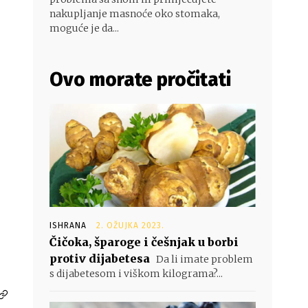
nakupljanje masnoće oko stomaka,
moguće je da...
Ovo morate pročitati
ISHRANA
2. OŽUJKA 2023.
Čičoka, šparoge i češnjak u borbi
protiv dijabetesa
Da li imate problem
s dijabetesom i viškom kilograma?...