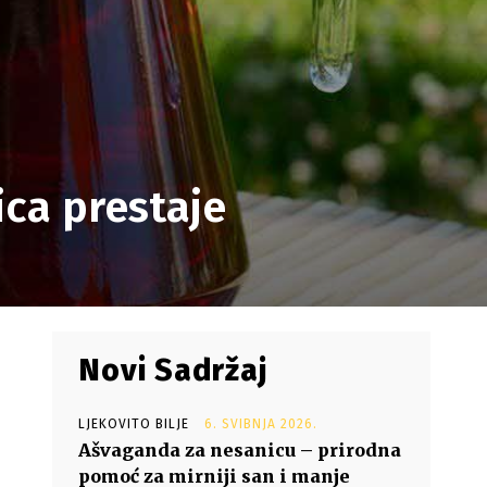
ica prestaje
Novi Sadržaj
LJEKOVITO BILJE
6. SVIBNJA 2026.
Ašvaganda za nesanicu – prirodna
pomoć za mirniji san i manje