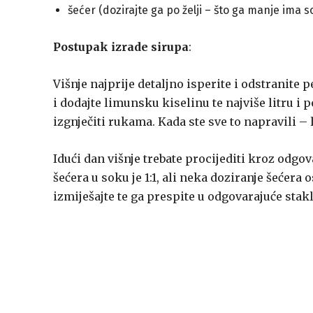
šećer (dozirajte ga po želji – što ga manje ima so
Postupak izrade sirupa
:
Višnje najprije detaljno isperite i odstranite p
i dodajte limunsku kiselinu te najviše litru i p
izgnječiti rukama. Kada ste sve to napravili – 
Idući dan višnje trebate procijediti kroz odgov
šećera u soku je 1:1, ali neka doziranje šećera
izmiješajte te ga prespite u odgovarajuće stak