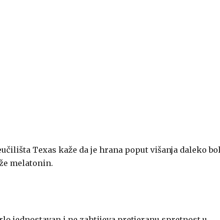
eučilišta Texas kaže da je hrana poput višanja daleko bol
rže melatonin.
vrlo jednostavan i ne zahtijeva pretjeranu spretnost u