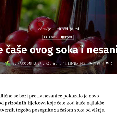
Zdravlje
Prirodni lijekovi
PRIRODNI LIJEKOVI
e čaše ovog soka i nesan
-
By
NARODNI LIJEK
7148
Ažurirano
14. LIPNJA 2021.
0
odlično se bori protiv nesanice pokazalo je novo
 od
prirodnih lijekova
koje ćete kod kuće najlakše
tvenih tegoba
posegnite za čašom soka od višnje.