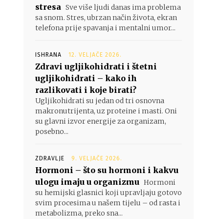
stresa
Sve više ljudi danas ima problema
sa snom. Stres, ubrzan način života, ekran
telefona prije spavanja i mentalni umor...
ISHRANA
12. VELJAČE 2026.
Zdravi ugljikohidrati i štetni
ugljikohidrati – kako ih
razlikovati i koje birati?
Ugljikohidrati su jedan od tri osnovna
makronutrijenta, uz proteine i masti. Oni
su glavni izvor energije za organizam,
posebno...
ZDRAVLJE
9. VELJAČE 2026.
Hormoni – što su hormoni i kakvu
ulogu imaju u organizmu
Hormoni
su hemijski glasnici koji upravljaju gotovo
svim procesima u našem tijelu – od rasta i
metabolizma, preko sna...