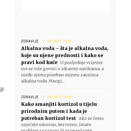
ZDRAVLJE
3. VELJAČE 2026.
Alkalna voda – šta je alkalna voda,
koje su njene prednosti i kako se
pravi kod kuće
U posljednje vrijeme
sve se više govori o zdravim navikama, a
među njima posebno mjesto zauzima
alkalna voda. Mnogi...
ji
ZDRAVLJE
3. VELJAČE 2026.
Kako smanjiti kortizol u tijelu
prirodnim putem i kada je
potreban kortizol test
Ako se često
osjećate umorno, nervozno, imate
problema sa snom ili primjećujete