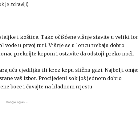
k je zdraviji)
eteljke i koštice. Tako očišćene višnje stavite u veliki lo
ol vode u prvoj turi. Višnje se u loncu trebaju dobro
lonac prekrijte krpom i ostavite da odstoji preko noći.
arajuću cjediljku ili kroz krpu sličnu gazi. Najbolji omje
 ostane vaš izbor. Procijeđeni sok još jednom dobro
lene boce i čuvajte na hladnom mjestu.
- Google oglasi -