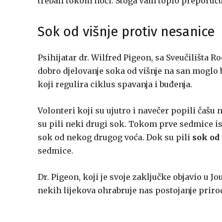
trebali tokom noći. Stoga vam toplo preporuču
Sok od višnje protiv nesanice
Psihijatar dr. Wilfred Pigeon, sa Sveučilišta R
dobro djelovanje soka od višnje na san moglo
koji regulira ciklus spavanja i buđenja.
Volonteri koji su ujutro i navečer popili čašu
su pili neki drugi sok. Tokom prve sedmice ist
sok od nekog drugog voća. Dok su pili
sok od 
sedmice.
Dr. Pigeon, koji je svoje zaključke objavio u 
nekih lijekova ohrabruje nas postojanje prirod