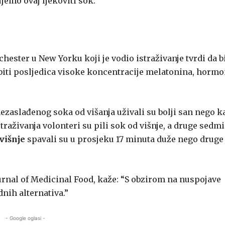
jemo ovaj ljekoviti sok.
ochester u New Yorku koji je vodio istraživanje tvrdi da b
 biti posljedica visoke koncentracije melatonina, horm
 nezaslađenog soka od višanja uživali su bolji san nego k
raživanja volonteri su pili sok od višnje, a druge sedm
višnje
spavali su u prosjeku 17 minuta duže nego druge
Journal of Medicinal Food, kaže: “S obzirom na nuspojave
nih alternativa.”
- Google oglasi -