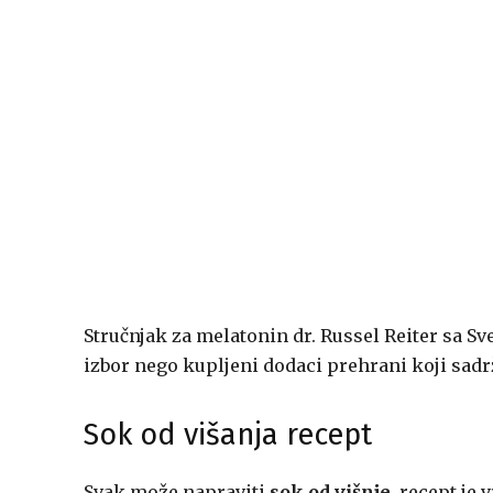
Stručnjak za melatonin dr. Russel Reiter sa Sv
izbor nego kupljeni dodaci prehrani koji sad
Sok od višanja recept
Svak može napraviti
sok od višnje,
recept je 