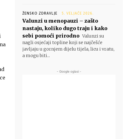
ŽENSKO ZDRAVLJE
5. VELJAČE 2026.
Valunzi u menopauzi – zašto
nastaju, koliko dugo traju i kako
sebi pomoći prirodno
i
Valunzi su
nagli osjećaji topline koji se najčešće
ona
javljaju u gornjem dijelu tijela, licu i vratu,
a mogu biti...
ad
- Google oglasi -
ice