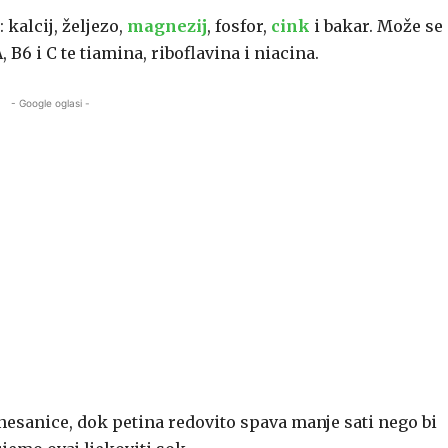
: kalcij, željezo,
magnezij
, fosfor,
cink
i bakar. Može se
, B6 i C te tiamina, riboflavina i niacina.
- Google oglasi -
 nesanice, dok petina redovito spava manje sati nego bi