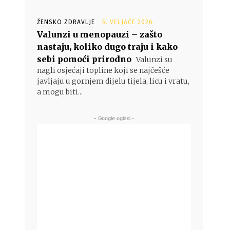
ŽENSKO ZDRAVLJE
5. VELJAČE 2026.
Valunzi u menopauzi – zašto
nastaju, koliko dugo traju i kako
sebi pomoći prirodno
Valunzi su
nagli osjećaji topline koji se najčešće
javljaju u gornjem dijelu tijela, licu i vratu,
a mogu biti...
- Google oglasi -