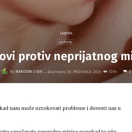
Ljepota
LJEPOTA
ovi protiv neprijatnog m
-
By
NARODNI LIJEK
1204
Ažurirano
20. PROSINCA 2023.
0
nekad nam može uzrokovati probleme i dovesti nas u
ovito sprečavaju neugodne mirise ponekad to nije