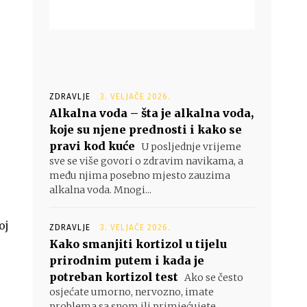
ZDRAVLJE
3. VELJAČE 2026.
Alkalna voda – šta je alkalna voda,
koje su njene prednosti i kako se
pravi kod kuće
U posljednje vrijeme
sve se više govori o zdravim navikama, a
među njima posebno mjesto zauzima
alkalna voda. Mnogi...
oj
ZDRAVLJE
3. VELJAČE 2026.
Kako smanjiti kortizol u tijelu
prirodnim putem i kada je
potreban kortizol test
Ako se često
osjećate umorno, nervozno, imate
problema sa snom ili primjećujete