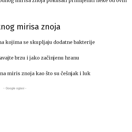
odnog mirisa znoja pokušati primijeniti neke od ovih
tnog mirisa znoja
na kojima se skupljaju dodatne bakterije
avajte brzu i jako začinjenu hranu
na miris znoja kao što su češnjak i luk
- Google oglasi -