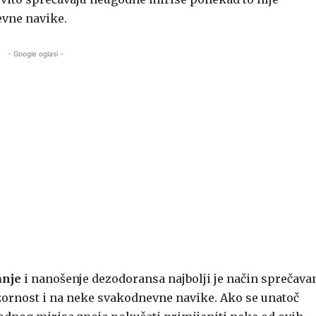
evne navike.
- Google oglasi -
anje
i nanošenje dezodoransa najbolji je način sprečava
pozornost i na neke svakodnevne navike. Ako se unatoč