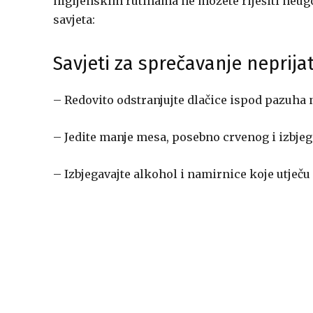
higijenskim rutinama ne možete riješiti neug
savjeta:
Savjeti za sprečavanje neprija
– Redovito odstranjujte dlačice ispod pazuha 
– Jedite manje mesa, posebno crvenog i izbjeg
– Izbjegavajte alkohol i namirnice koje utječu 