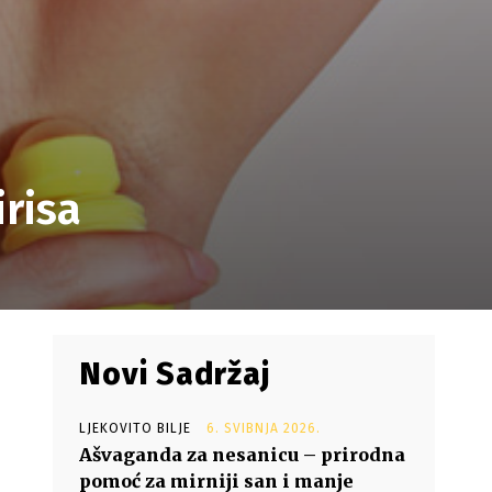
irisa
Novi Sadržaj
LJEKOVITO BILJE
6. SVIBNJA 2026.
Ašvaganda za nesanicu – prirodna
pomoć za mirniji san i manje