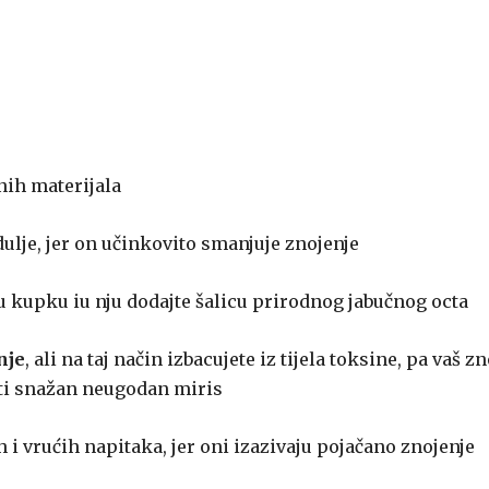
nih materijala
dulje, jer on učinkovito smanjuje znojenje
u kupku iu nju dodajte šalicu prirodnog jabučnog octa
nje
, ali na taj način izbacujete iz tijela toksine, pa vaš zn
ti snažan neugodan miris
i vrućih napitaka, jer oni izazivaju pojačano znojenje