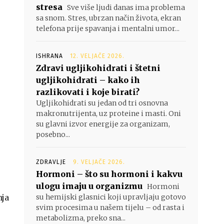
stresa
Sve više ljudi danas ima problema
sa snom. Stres, ubrzan način života, ekran
telefona prije spavanja i mentalni umor...
ISHRANA
12. VELJAČE 2026.
Zdravi ugljikohidrati i štetni
ugljikohidrati – kako ih
razlikovati i koje birati?
Ugljikohidrati su jedan od tri osnovna
makronutrijenta, uz proteine i masti. Oni
su glavni izvor energije za organizam,
posebno...
ZDRAVLJE
9. VELJAČE 2026.
Hormoni – što su hormoni i kakvu
ulogu imaju u organizmu
Hormoni
nja
su hemijski glasnici koji upravljaju gotovo
svim procesima u našem tijelu – od rasta i
metabolizma, preko sna...