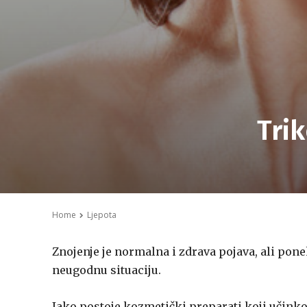
Trik
Home
Ljepota
Znojenje je normalna i zdrava pojava, ali po
neugodnu situaciju.
Iako postoje kozmetički preparati koji učink