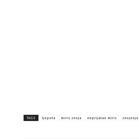
TAGS
ljepota
miris znoja
neprijatan miris
znojenje