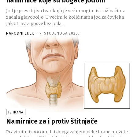
namirnice koje su bogate jodom
Jod je prevrtljiva tvar koja je već mnogim istraživačima
zadala glavobolje. U većim je količinama jod za čovjeka
jak otrov, a posve bez joda...
NARODNI LIJEK
-
7. STUDENOGA 2020.
ISHRANA
Namirnice za i protiv štitnjače
Pravilnim izborom ili izbjegavanjem neke hrane možete