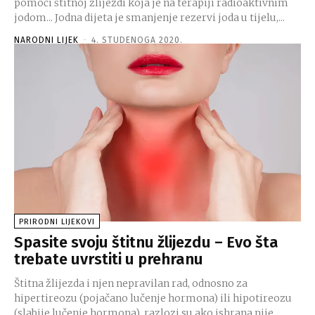
pomoći štitnoj žlijezdi koja je na terapiji radioaktivnim
jodom... Jodna dijeta je smanjenje rezervi joda u tijelu,...
NARODNI LIJEK
-
4. STUDENOGA 2020.
PRIRODNI LIJEKOVI
Spasite svoju štitnu žlijezdu – Evo šta
trebate uvrstiti u prehranu
Štitna žlijezda i njen nepravilan rad, odnosno za
hipertireozu (pojačano lučenje hormona) ili hipotireozu
(slabije lučenje hormona), razlozi su ako ishrana nije