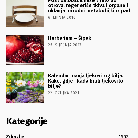
Post oslobađa naše tijelo od
otrova, regeneriše tkiva i organe i
uklanja prirodni metabolički otpad
6. LIPNJA 2016.
Herbarium – Šipak
26. SIJEČNJA 2013.
Kalendar branja ljekovitog bilja:
Kako, gdje i kada brati ljekovito
bilje?
22. OŽUJKA 2021.
Kategorije
Zdravlje
1553