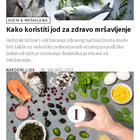
DIJETA & MRŠAVLJENJE
Kako koristiti jod za zdravo mršavljenje
Gubitak težine i održavanje zdravog načina života može
biti lakše uz nekoliko jednostavnih strategija podrške.
Jedan od njih je uzimanje dodataka prehrani za
održavanje...
NARODNI LIJEK
-
18. VELJAČE 2023.