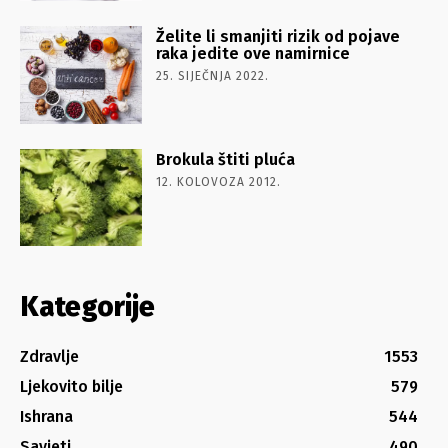
Želite li smanjiti rizik od pojave
raka jedite ove namirnice
25. SIJEČNJA 2022.
Brokula štiti pluća
12. KOLOVOZA 2012.
Kategorije
Zdravlje
1553
Ljekovito bilje
579
Ishrana
544
Savjeti
490