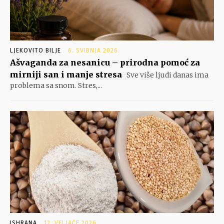
LJEKOVITO BILJE
6. SVIBNJA 2026.
Ašvaganda za nesanicu – prirodna pomoć za
mirniji san i manje stresa
Sve više ljudi danas ima
problema sa snom. Stres,...
ISHRANA
12. VELJAČE 2026.