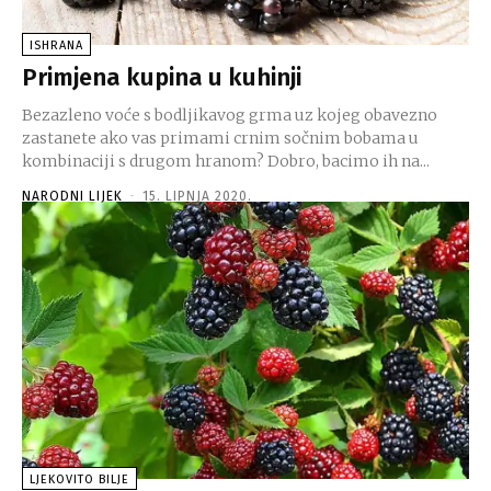
ISHRANA
Primjena kupina u kuhinji
Bezazleno voće s bodljikavog grma uz kojeg obavezno
zastanete ako vas primami crnim sočnim bobama u
kombinaciji s drugom hranom? Dobro, bacimo ih na...
NARODNI LIJEK
-
15. LIPNJA 2020.
LJEKOVITO BILJE