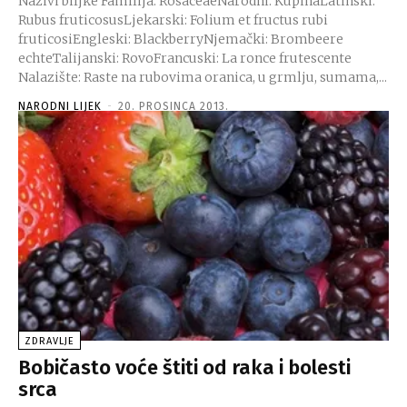
Nazivi biljke Familija: RosaceaeNarodni: KupinaLatinski:
Rubus fruticosusLjekarski: Folium et fructus rubi
fruticosiEngleski: BlackberryNjemački: Brombeere
echteTalijanski: RovoFrancuski: La ronce frutescente
Nalazište: Raste na rubovima oranica, u grmlju, sumama,...
NARODNI LIJEK
-
20. PROSINCA 2013.
ZDRAVLJE
Bobičasto voće štiti od raka i bolesti
srca