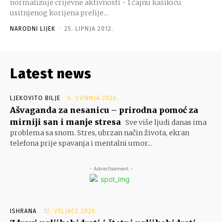
normalizuje crijevne aktivnosti - 1 čajnu kašikicu
usitnjenog korijena prelije...
NARODNI LIJEK
-
25. LIPNJA 2012.
Latest news
LJEKOVITO BILJE
6. SVIBNJA 2026.
Ašvaganda za nesanicu – prirodna pomoć za
mirniji san i manje stresa
Sve više ljudi danas ima
problema sa snom. Stres, ubrzan način života, ekran
telefona prije spavanja i mentalni umor...
- Advertisement -
ISHRANA
12. VELJAČE 2026.