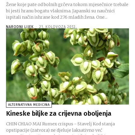
Žene koje pate od bolnih grčeva tokom mjesečnice trebale
bi jesti hranu bogatu vlaknima. Japanski su naučnici
ispitali način ishrane kod 276 mladih žena. One...
NARODNI LIJEK
-
21. KOLOVOZA 2012.
ALTERNATIVNA MEDICINA
Kineske biljke za crijevna oboljenja
CHIN CHIAO MAI Rumex crispus - Stavelj Kod stanja
opstipacije (zatvora) ne djeluje laksativno već