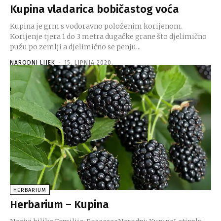
Kupina vladarica bobičastog voća
Kupina je grm s vodoravno položenim korijenom.
Korijenje tjera 1 do 3 metra dugačke grane što djelimično
pužu po zemlji a djelimično se penju...
NARODNI LIJEK
-
15. LIPNJA 2020.
HERBARIUM
Herbarium – Kupina