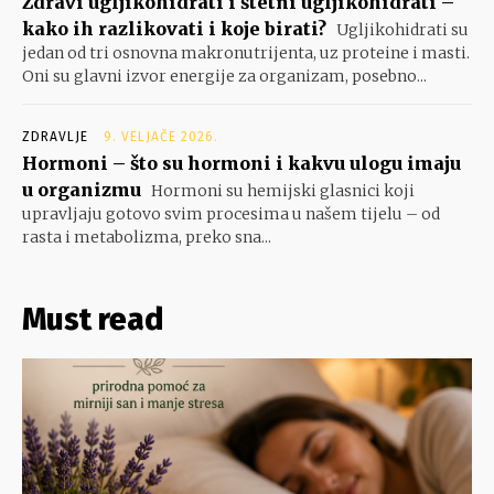
Zdravi ugljikohidrati i štetni ugljikohidrati –
kako ih razlikovati i koje birati?
Ugljikohidrati su
jedan od tri osnovna makronutrijenta, uz proteine i masti.
Oni su glavni izvor energije za organizam, posebno...
ZDRAVLJE
9. VELJAČE 2026.
Hormoni – što su hormoni i kakvu ulogu imaju
u organizmu
Hormoni su hemijski glasnici koji
upravljaju gotovo svim procesima u našem tijelu – od
rasta i metabolizma, preko sna...
Must read