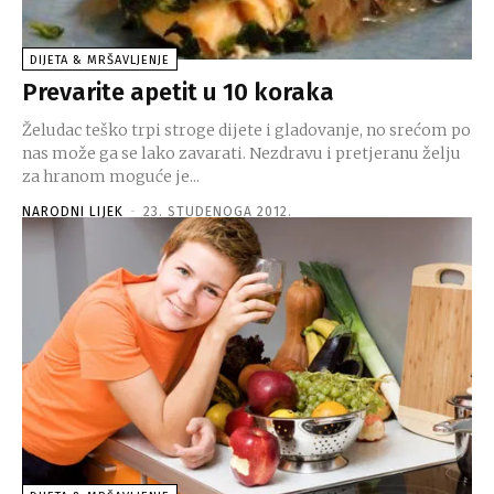
DIJETA & MRŠAVLJENJE
Prevarite apetit u 10 koraka
Želudac teško trpi stroge dijete i gladovanje, no srećom po
nas može ga se lako zavarati. Nezdravu i pretjeranu želju
za hranom moguće je...
NARODNI LIJEK
-
23. STUDENOGA 2012.