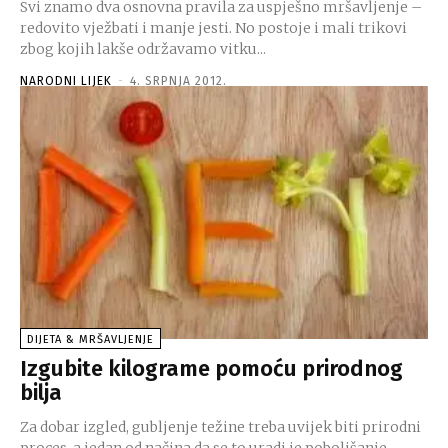
Svi znamo dva osnovna pravila za uspješno mršavljenje –
redovito vježbati i manje jesti. No postoje i mali trikovi
zbog kojih lakše održavamo vitku...
NARODNI LIJEK
-
4. SRPNJA 2012.
DIJETA & MRŠAVLJENJE
Izgubite kilograme pomoću prirodnog
bilja
Za dobar izgled, gubljenje težine treba uvijek biti prirodni
proces, a jedan od načina da se to uradi je poboljšanje