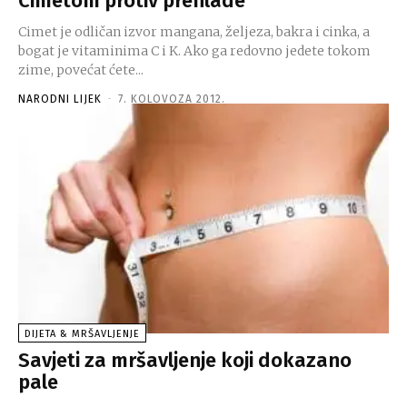
Cimetom protiv prehlade
Cimet je odličan izvor mangana, željeza, bakra i cinka, a
bogat je vitaminima C i K. Ako ga redovno jedete tokom
zime, povećat ćete...
NARODNI LIJEK
-
7. KOLOVOZA 2012.
DIJETA & MRŠAVLJENJE
Savjeti za mršavljenje koji dokazano
pale