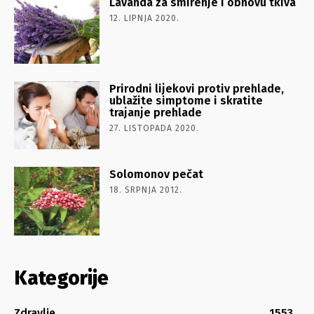
Lavanda za smirenje i obnovu tkiva
12. LIPNJA 2020.
Prirodni lijekovi protiv prehlade,
ublažite simptome i skratite
trajanje prehlade
27. LISTOPADA 2020.
Solomonov pečat
18. SRPNJA 2012.
Kategorije
Zdravlje
1553