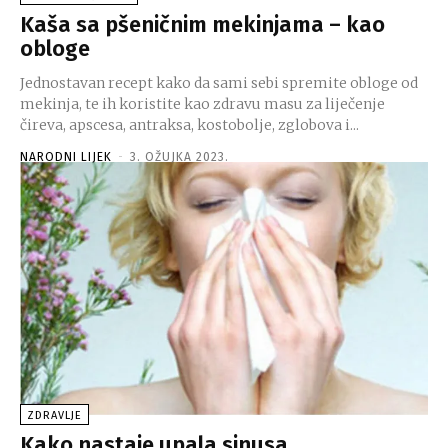
Kaša sa pšeničnim mekinjama – kao
obloge
Jednostavan recept kako da sami sebi spremite obloge od
mekinja, te ih koristite kao zdravu masu za liječenje
čireva, apscesa, antraksa, kostobolje, zglobova i...
NARODNI LIJEK
-
3. OŽUJKA 2023.
ZDRAVLJE
Kako nastaje upala sinusa