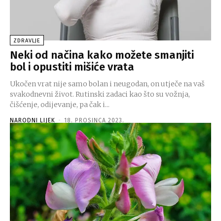
ZDRAVLJE
Neki od načina kako možete smanjiti
bol i opustiti mišiće vrata
Ukočen vrat nije samo bolan i neugodan, on utječe na vaš
svakodnevni život. Rutinski zadaci kao što su vožnja,
čišćenje, odijevanje, pa čak i...
NARODNI LIJEK
-
18. PROSINCA 2023.