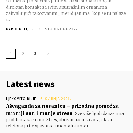
U kineskoj medicini vjeruje se da su stopala moćan i
direktan kontakt sa svim unutrašnjim organima,
zahvaljujući takozvanim „meridijanima“ koji se tu nalaze
i...
NARODNI LIJEK
-
23. STUDENOGA 2022.
1
2
3
Latest news
LJEKOVITO BILJE
6. SVIBNJA 2026.
Ašvaganda za nesanicu – prirodna pomoć za
mirniji san i manje stresa
Sve više ljudi danas ima
problema sa snom. Stres, ubrzan način života, ekran
telefona prije spavanja i mentalni umor...