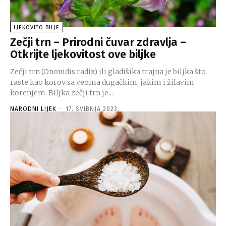
LJEKOVITO BILJE
Zečji trn – Prirodni čuvar zdravlja –
Otkrijte ljekovitost ove biljke
Zečji trn (Ononidis radix) ili gladišika trajna je biljka što
raste kao korov sa veoma dugačkim, jakim i žilavim
korenjem. Biljka zečji trn je...
NARODNI LIJEK
-
17. SVIBNJA 2023.