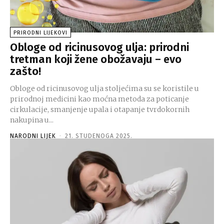
PRIRODNI LIJEKOVI
Obloge od ricinusovog ulja: prirodni
tretman koji žene obožavaju – evo
zašto!
Obloge od ricinusovog ulja stoljećima su se koristile u
prirodnoj medicini kao moćna metoda za poticanje
cirkulacije, smanjenje upala i otapanje tvrdokornih
nakupina u...
NARODNI LIJEK
-
21. STUDENOGA 2025.