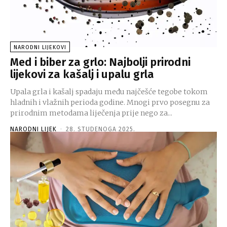
NARODNI LIJEKOVI
Med i biber za grlo: Najbolji prirodni
lijekovi za kašalj i upalu grla
Upala grla i kašalj spadaju među najčešće tegobe tokom
hladnih i vlažnih perioda godine. Mnogi prvo posegnu za
prirodnim metodama liječenja prije nego za...
NARODNI LIJEK
-
28. STUDENOGA 2025.