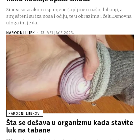
Sinusi su zrakom ispunjene šupljine u našoj lobanji, a
smješteni su iza nosa i očiju, te u obrazima i čelu.Osnovna
uloga im je da...
NARODNI LIJEK
-
13. VELJAČE 2023.
NARODNI LIJEKOVI
Šta se dešava u organizmu kada stavite
luk na tabane