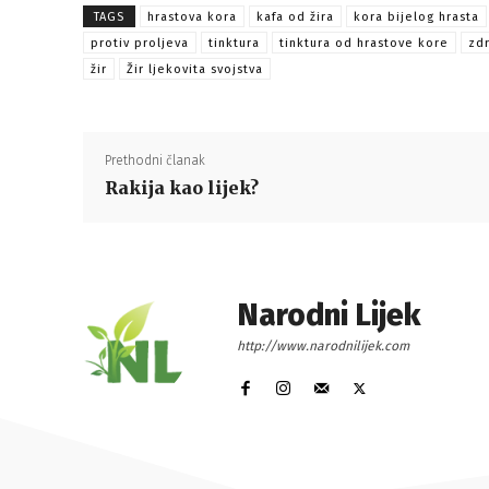
TAGS
hrastova kora
kafa od žira
kora bijelog hrasta
protiv proljeva
tinktura
tinktura od hrastove kore
zdr
žir
Žir ljekovita svojstva
Prethodni članak
Rakija kao lijek?
Narodni Lijek
http://www.narodnilijek.com