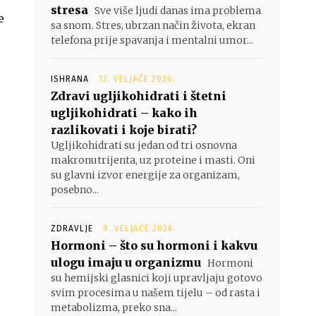
stresa
Sve više ljudi danas ima problema
e
sa snom. Stres, ubrzan način života, ekran
telefona prije spavanja i mentalni umor...
ISHRANA
12. VELJAČE 2026.
Zdravi ugljikohidrati i štetni
ugljikohidrati – kako ih
razlikovati i koje birati?
Ugljikohidrati su jedan od tri osnovna
makronutrijenta, uz proteine i masti. Oni
su glavni izvor energije za organizam,
posebno...
ZDRAVLJE
9. VELJAČE 2026.
Hormoni – što su hormoni i kakvu
ulogu imaju u organizmu
Hormoni
su hemijski glasnici koji upravljaju gotovo
svim procesima u našem tijelu – od rasta i
metabolizma, preko sna...