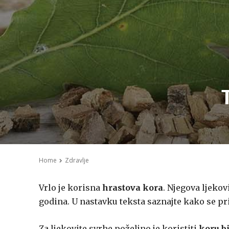
Home
Zdravlje
Vrlo je korisna
hrastova kora
. Njegova ljekov
godina. U nastavku teksta saznajte kako se pr
Za ljekovite svrhe poželjno je koristiti
koru b