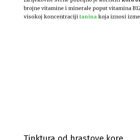
brojne vitamine i minerale poput vitamina B12 t
visokoj koncentraciji
tanina
koja iznosi izme
Tinktura od hrastove kore