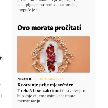
nakupljanje masnoće oko stomaka,
moguće je da...
Ovo morate pročitati
je
,
ZDRAVLJE
7. LISTOPADA 2022.
.
Krvarenje prije mjesečnice –
Trebaš li se zabrinuti?
Krvarenje u
 i
bilo koje vrijeme osim kada imate
menstruaciju...