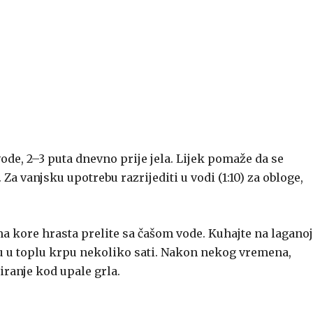
ode, 2–3 puta dnevno prije jela. Lijek pomaže da se
 Za vanjsku upotrebu razrijediti u vodi (1:10) za obloge,
a kore hrasta prelite sa čašom vode. Kuhajte na laganoj
u u toplu krpu nekoliko sati. Nakon nekog vremena,
piranje kod upale grla.