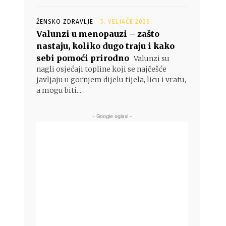
ŽENSKO ZDRAVLJE
5. VELJAČE 2026.
Valunzi u menopauzi – zašto
nastaju, koliko dugo traju i kako
sebi pomoći prirodno
Valunzi su
nagli osjećaji topline koji se najčešće
javljaju u gornjem dijelu tijela, licu i vratu,
a mogu biti...
- Google oglasi -