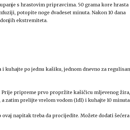
kupanje s hrastovim pripravcima. 50 grama kore hrasta
infuziji, potopite noge dvadeset minuta. Nakon 10 dana
donjih ekstremiteta.
a i kuhajte po jednu kašiku, jednom dnevno za regulisan
u. Prije pripreme prvo propržite kašičicu mljevenog žira
, a zatim prelijte vrelom vodom (1dl) i kuhajte 10 minuta
 ovaj napitak treba da procijedite. Možete dodati šećera