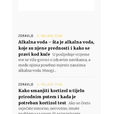
e
ZDRAVLJE
3. VELJAČE 2026.
Alkalna voda – šta je alkalna voda,
koje su njene prednosti i kako se
pravi kod kuće
U posljednje vrijeme
sve se više govori o zdravim navikama, a
među njima posebno mjesto zauzima
alkalna voda. Mnogi...
ZDRAVLJE
3. VELJAČE 2026.
Kako smanjiti kortizol u tijelu
prirodnim putem i kada je
potreban kortizol test
Ako se često
osjećate umorno, nervozno, imate
problema sa snom ili primjećujete