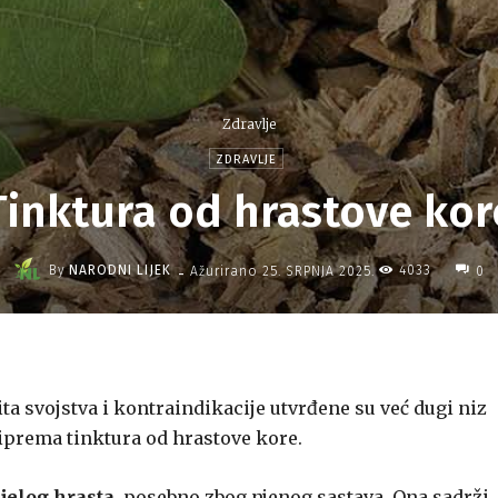
Zdravlje
ZDRAVLJE
Tinktura od hrastove kor
-
By
NARODNI LIJEK
4033
Ažurirano
25. SRPNJA 2025.
0
ita svojstva i kontraindikacije utvrđene su već dugi niz
iprema tinktura od hrastove kore.
ijelog hrasta
, posebno zbog njenog sastava. Ona sadrži