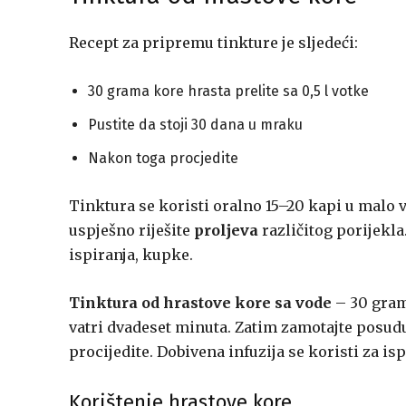
Recept za pripremu tinkture je sljedeći:
30 grama kore hrasta prelite sa 0,5 l votke
Pustite da stoji 30 dana u mraku
Nakon toga procjedite
Tinktura se koristi oralno 15–20 kapi u malo v
uspješno riješite
proljeva
različitog porijekla.
ispiranja, kupke.
Tinktura od hrastove kore sa vode
– 30 gram
vatri dvadeset minuta. Zatim zamotajte posud
procijedite. Dobivena infuzija se koristi za is
Korištenje hrastove kore