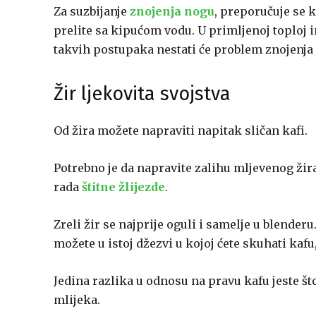
Za suzbijanje
znojenja nogu
, preporučuje se 
prelite sa kipućom vodu. U primljenoj toploj 
takvih postupaka nestati će problem znojenja 
Žir ljekovita svojstva
Od žira možete napraviti napitak sličan kafi.
Potrebno je da napravite zalihu mljevenog žir
rada
štitne žlijezde
.
Zreli žir se najprije oguli i samelje u blender
možete u istoj džezvi u kojoj ćete skuhati kafu
Jedina razlika u odnosu na pravu kafu jeste što
mlijeka.