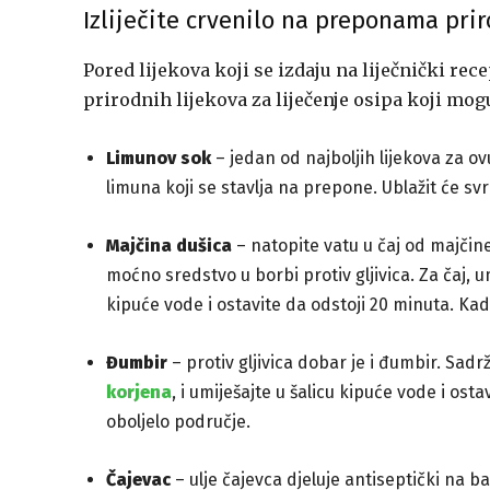
Izliječite crvenilo na preponama pr
Pored lijekova koji se izdaju na liječnički rec
prirodnih lijekova za liječenje osipa koji mogu
Limunov sok
– jedan od najboljih lijekova za o
limuna koji se stavlja na prepone. Ublažit će svrb
Majčina dušica
– natopite vatu u čaj od majčin
moćno sredstvo u borbi protiv gljivica. Za čaj, u
kipuće vode i ostavite da odstoji 20 minuta. Ka
Đumbir
– protiv gljivica dobar je i đumbir. Sadr
korjena
, i umiješajte u šalicu kipuće vode i ost
oboljelo područje.
Čajevac
– ulje čajevca djeluje antiseptički na baci