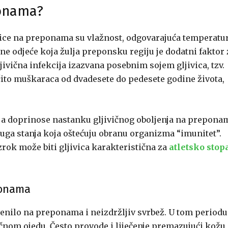
ponama?
ivice na preponama su vlažnost, odgovarajuća temperatur
sne odjeće koja žulja preponsku regiju je dodatni faktor 
jivična infekcija izazvana posebnim sojem gljivica, tzv.
očito muškaraca od dvadesete do pedesete godine života,
ja doprinose nastanku gljivičnog oboljenja na prepona
druga stanja koja oštećuju obranu organizma “imunitet”.
zrok može biti gljivica karakteristična za
atletsko stop
ponama
venilo na preponama i neizdržljiv svrbež. U tom periodu
ičnom ojedu. Često provode i liječenje premazujući kožu