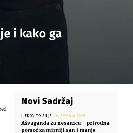
je i kako ga
s
Novi Sadržaj
bež
LJEKOVITO BILJE
6. SVIBNJA 2026.
i
Ašvaganda za nesanicu – prirodna
pomoć za mirniji san i manje