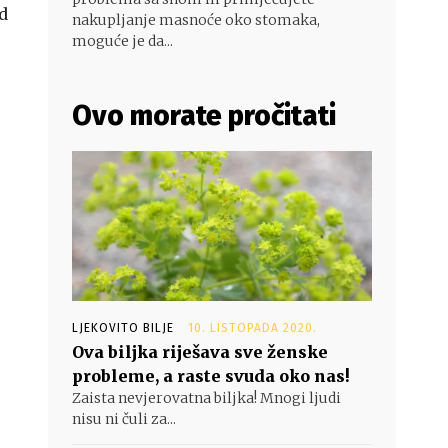
d
nakupljanje masnoće oko stomaka,
moguće je da...
Ovo morate pročitati
LJEKOVITO BILJE
10. LISTOPADA 2020.
Ova biljka riješava sve ženske
probleme, a raste svuda oko nas!
Zaista nevjerovatna biljka! Mnogi ljudi
nisu ni čuli za...