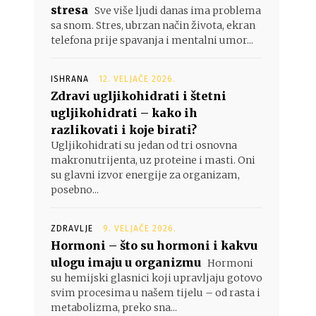
stresa
Sve više ljudi danas ima problema
sa snom. Stres, ubrzan način života, ekran
telefona prije spavanja i mentalni umor...
ISHRANA
12. VELJAČE 2026.
Zdravi ugljikohidrati i štetni
ugljikohidrati – kako ih
razlikovati i koje birati?
Ugljikohidrati su jedan od tri osnovna
makronutrijenta, uz proteine i masti. Oni
su glavni izvor energije za organizam,
posebno...
ZDRAVLJE
9. VELJAČE 2026.
Hormoni – što su hormoni i kakvu
ulogu imaju u organizmu
Hormoni
su hemijski glasnici koji upravljaju gotovo
svim procesima u našem tijelu – od rasta i
metabolizma, preko sna...