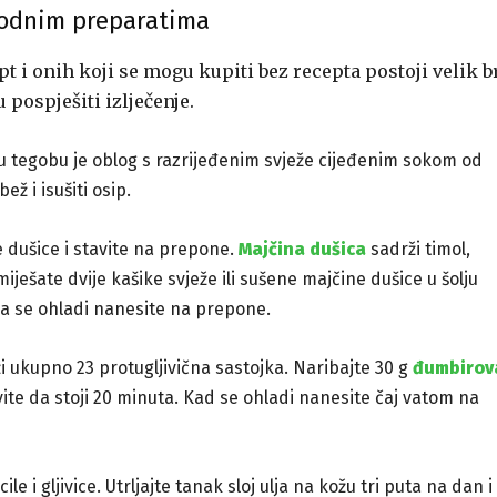
irodnim preparatima
ept i onih koji se mogu kupiti bez recepta postoji velik b
 pospješiti izlječenje.
vu tegobu je oblog s razrijeđenim svježe cijeđenim sokom od
ež i isušiti osip.
e dušice i stavite na prepone.
Majčina dušica
sadrži timol,
miješate dvije kašike svježe ili sušene majčine dušice u šolju
da se ohladi nanesite na prepone.
ži ukupno 23 protugljivična sastojka. Naribajte 30 g
đumbirov
avite da stoji 20 minuta. Kad se ohladi nanesite čaj vatom na
le i gljivice. Utrljajte tanak sloj ulja na kožu tri puta na dan i