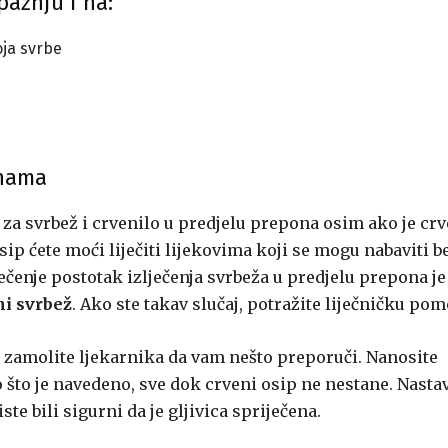
ažnju i na:
ja svrbe
onama
za svrbež i crvenilo u predjelu prepona osim ako je crv
 osip ćete moći liječiti lijekovima koji se mogu nabaviti b
ječenje postotak izlječenja svrbeža u predjelu prepona je
ni svrbež
. Ako ste takav slučaj, potražite liječničku pom
i, zamolite ljekarnika da vam nešto preporuči. Nanosite
što je navedeno, sve dok crveni osip ne nestane. Nastav
te bili sigurni da je gljivica spriječena.