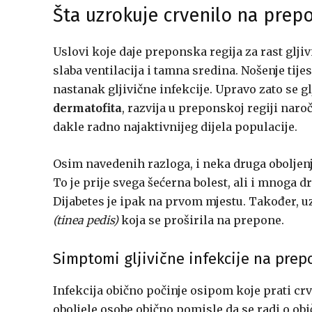
Šta uzrokuje crvenilo na pre
Uslovi koje daje preponska regija za rast glj
slaba ventilacija i tamna sredina. Nošenje tije
nastanak gljivične infekcije. Upravo zato se gl
dermatofita
, razvija u preponskoj regiji nar
dakle radno najaktivnijeg dijela populacije.
Osim navedenih razloga, i neka druga oboljen
To je prije svega šećerna bolest, ali i mnoga 
Dijabetes je ipak na prvom mjestu. Također, u
(tinea pedis)
koja se proširila na prepone.
Simptomi gljivične infekcije na pre
Infekcija obično počinje osipom koje prati cr
oboljele osobe obično pomisle da se radi o ob