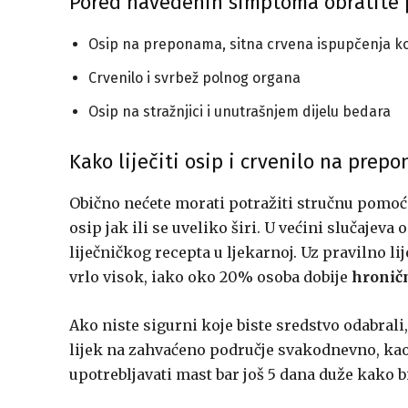
Pored navedenih simptoma obratite p
Osip na preponama, sitna crvena ispupčenja ko
Crvenilo i svrbež polnog organa
Osip na stražnjici i unutrašnjem dijelu bedara
Kako liječiti osip i crvenilo na prep
Obično nećete morati potražiti stručnu pomoć 
osip jak ili se uveliko širi. U većini slučajeva
liječničkog recepta u ljekarnoj. Uz pravilno li
vrlo visok, iako oko 20% osoba dobije
hronič
Ako niste sigurni koje biste sredstvo odabral
lijek na zahvaćeno područje svakodnevno, kao 
upotrebljavati mast bar još 5 dana duže kako bis