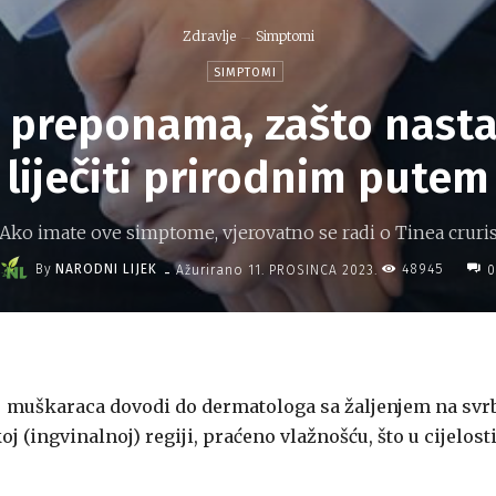
Zdravlje
Simptomi
SIMPTOMI
 preponama, zašto nasta
liječiti prirodnim putem
Ako imate ove simptome, vjerovatno se radi o Tinea cruri
-
By
NARODNI LIJEK
48945
Ažurirano
11. PROSINCA 2023.
0
broj muškaraca dovodi do dermatologa sa žaljenjem na svr
 (ingvinalnoj) regiji, praćeno vlažnošću, što u cijelost