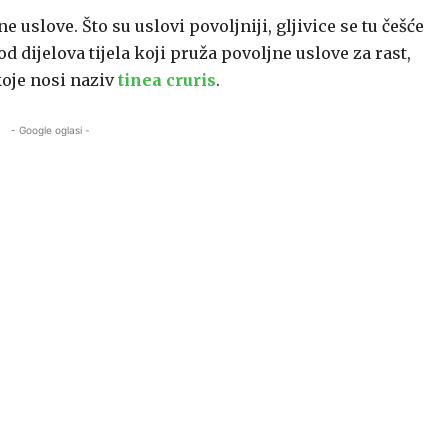
e uslove. Što su uslovi povoljniji, gljivice se tu češće
d dijelova tijela koji pruža povoljne uslove za rast,
koje nosi naziv
tinea cruris
.
- Google oglasi -