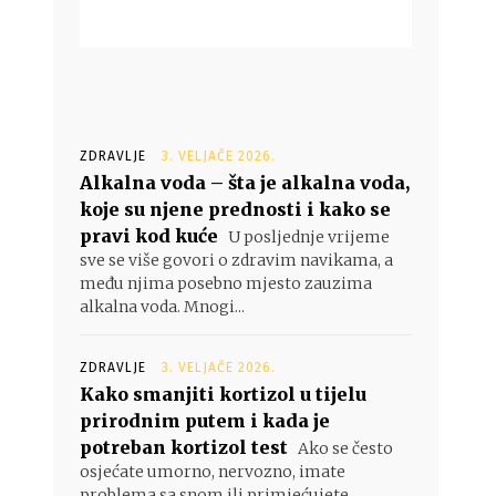
ZDRAVLJE
3. VELJAČE 2026.
Alkalna voda – šta je alkalna voda,
koje su njene prednosti i kako se
pravi kod kuće
U posljednje vrijeme
sve se više govori o zdravim navikama, a
među njima posebno mjesto zauzima
alkalna voda. Mnogi...
ZDRAVLJE
3. VELJAČE 2026.
Kako smanjiti kortizol u tijelu
prirodnim putem i kada je
potreban kortizol test
Ako se često
osjećate umorno, nervozno, imate
problema sa snom ili primjećujete