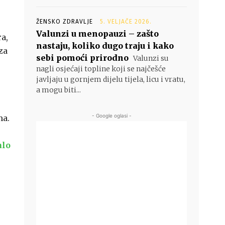
ŽENSKO ZDRAVLJE
5. VELJAČE 2026.
Valunzi u menopauzi – zašto
a,
nastaju, koliko dugo traju i kako
za
sebi pomoći prirodno
Valunzi su
nagli osjećaji topline koji se najčešće
javljaju u gornjem dijelu tijela, licu i vratu,
a mogu biti...
- Google oglasi -
ma.
alo