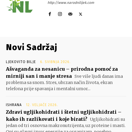
http://www.narodnilijek.com
Novi Sadržaj
LJEKOVITO BILJE
6. SVIBNJA 2026.
Ašvaganda za nesanicu – prirodna pomoć za
mirniji san i manje stresa
Sve više ljudi danas ima
problema sa snom. Stres, ubrzan način života, ekran
telefona prije spavanja i mentalni umor...
ISHRANA
12. VELJAČE 2026.
Zdravi ugljikohidrati i štetni ugljikohidrati –
kako ih razlikovati i koje birati?
Ugljikohidrati su
jedan od tri osnovna makronutrijenta, uz proteine i masti.
Oni su glavni izvor energije za organizam, posebno...