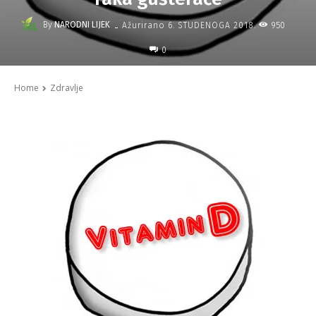
-
By
NARODNI LIJEK
950
Ažurirano
6. STUDENOGA 2018.
0
Home
Zdravlje