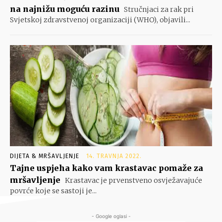
na najnižu moguću razinu
Stručnjaci za rak pri
Svjetskoj zdravstvenoj organizaciji (WHO), objavili...
DIJETA & MRŠAVLJENJE
14. TRAVNJA 2022.
Tajne uspjeha kako vam krastavac pomaže za
mršavljenje
Krastavac je prvenstveno osvježavajuće
povrće koje se sastoji je...
- Google oglasi -