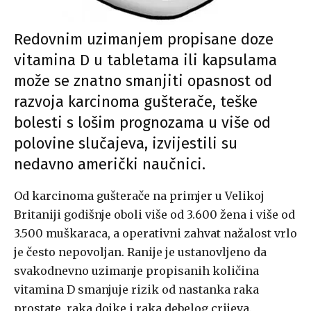
Redovnim uzimanjem propisane doze
vitamina D u tabletama ili kapsulama
može se znatno smanjiti opasnost od
razvoja karcinoma gušterače, teške
bolesti s lošim prognozama u više od
polovine slučajeva, izvijestili su
nedavno američki naučnici.
Od karcinoma gušterače na primjer u Velikoj
Britaniji godišnje oboli više od 3.600 žena i više od
3.500 muškaraca, a operativni zahvat nažalost vrlo
je često nepovoljan. Ranije je ustanovljeno da
svakodnevno uzimanje propisanih količina
vitamina D smanjuje rizik od nastanka raka
prostate, raka dojke i raka debelog crijeva.