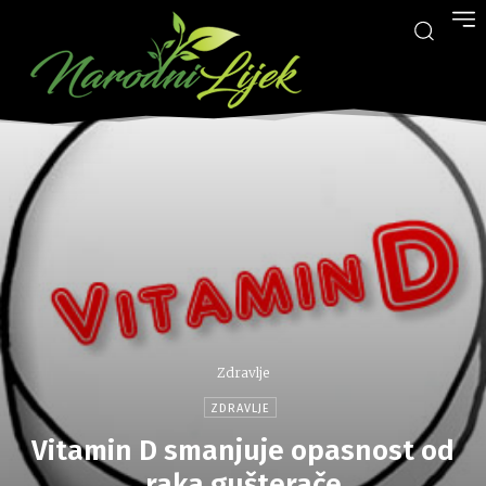
Zdravlje
ZDRAVLJE
Vitamin D smanjuje opasnost od
raka gušterače