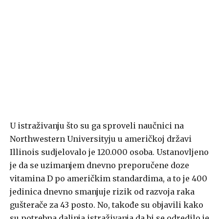
U istraživanju što su ga sproveli naučnici na
Northwestern Universityju u američkoj državi
Illinois sudjelovalo je 120.000 osoba. Ustanovljeno
je da se uzimanjem dnevno preporučene doze
vitamina D po američkim standardima, a to je 400
jedinica dnevno smanjuje rizik od razvoja raka
gušterače za 43 posto. No, takođe su objavili kako
su potrebna daljnja istraživanja da bi se odredilo je