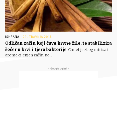
ISHRANA
29. TRAVNJA 2013.
Odličan začin koji čuva krvne žile, te stabilizira
šećer u krvi i tjera bakterije
Cimet je zbog mirisa i
arome cijenjen začin, no...
- Google oglasi -