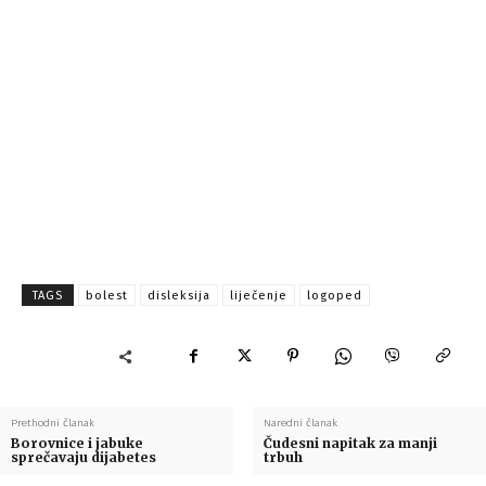
TAGS
bolest
disleksija
liječenje
logoped
Prethodni članak
Naredni članak
Borovnice i jabuke
Čudesni napitak za manji
sprečavaju dijabetes
trbuh