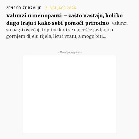
ŽENSKO ZDRAVLJE
5. VELJAČE 2026.
Valunzi u menopauzi – zašto nastaju, koliko
dugo traju i kako sebi pomoći prirodno
Valunzi
su nagli osjećaji topline koji se najčešće javljaju u
gornjem dijelu tijela, licu i vratu, a mogu biti...
- Google oglasi -