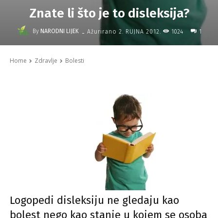
Znate li što je to disleksija?
-
By
NARODNI LIJEK
1024
Ažurirano
2. RUJNA 2012.
1
Home
Zdravlje
Bolesti
Logopedi disleksiju ne gledaju kao
bolest nego kao stanje u kojem se osoba