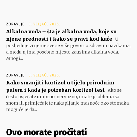
ZDRAVLJE
3. VELJAČE 2026.
Alkalna voda – šta je alkalna voda, koje su
njene prednosti i kako se pravi kod kuće
U
posljednje vrijeme sve se više govori o zdravim navikama,
a među njima posebno mjesto zauzima alkalna voda.
Mnogi...
ZDRAVLJE
3. VELJAČE 2026.
Kako smanjiti kortizol u tijelu prirodnim
putem i kada je potreban kortizol test
Ako se
često osjećate umorno, nervozno, imate problema sa
snom ili primjećujete nakupljanje masnoće oko stomaka,
moguće je da...
Ovo morate pročitati