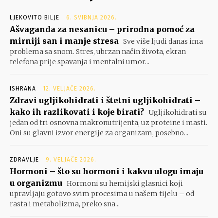
LJEKOVITO BILJE
6. SVIBNJA 2026.
Ašvaganda za nesanicu – prirodna pomoć za
mirniji san i manje stresa
Sve više ljudi danas ima
problema sa snom. Stres, ubrzan način života, ekran
telefona prije spavanja i mentalni umor...
ISHRANA
12. VELJAČE 2026.
Zdravi ugljikohidrati i štetni ugljikohidrati –
kako ih razlikovati i koje birati?
Ugljikohidrati su
jedan od tri osnovna makronutrijenta, uz proteine i masti.
Oni su glavni izvor energije za organizam, posebno...
ZDRAVLJE
9. VELJAČE 2026.
Hormoni – što su hormoni i kakvu ulogu imaju
u organizmu
Hormoni su hemijski glasnici koji
upravljaju gotovo svim procesima u našem tijelu – od
rasta i metabolizma, preko sna...