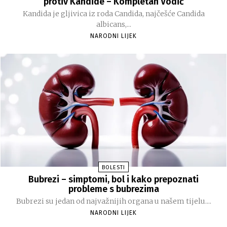
protiv Kandide – Kompletan Vodič
Kandida je gljivica iz roda Candida, najčešće Candida
albicans,...
NARODNI LIJEK
BOLESTI
Bubrezi – simptomi, bol i kako prepoznati
probleme s bubrezima
Bubrezi su jedan od najvažnijih organa u našem tijelu....
NARODNI LIJEK