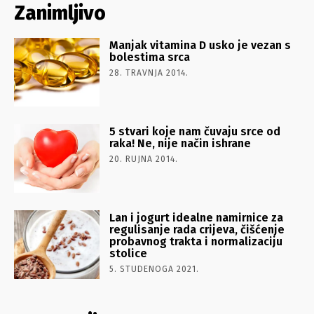
Zanimljivo
Manjak vitamina D usko je vezan s
bolestima srca
28. TRAVNJA 2014.
5 stvari koje nam čuvaju srce od
raka! Ne, nije način ishrane
20. RUJNA 2014.
Lan i jogurt idealne namirnice za
regulisanje rada crijeva, čišćenje
probavnog trakta i normalizaciju
stolice
5. STUDENOGA 2021.