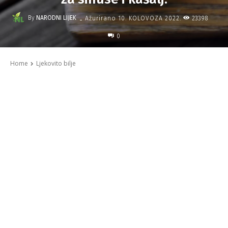
-
By
NARODNI LIJEK
23398
Ažurirano
10. KOLOVOZA 2022.
0
Home
Ljekovito bilje