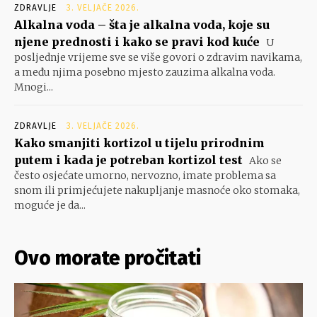
ZDRAVLJE
3. VELJAČE 2026.
Alkalna voda – šta je alkalna voda, koje su
njene prednosti i kako se pravi kod kuće
U
posljednje vrijeme sve se više govori o zdravim navikama,
a među njima posebno mjesto zauzima alkalna voda.
Mnogi...
ZDRAVLJE
3. VELJAČE 2026.
Kako smanjiti kortizol u tijelu prirodnim
putem i kada je potreban kortizol test
Ako se
često osjećate umorno, nervozno, imate problema sa
snom ili primjećujete nakupljanje masnoće oko stomaka,
moguće je da...
Ovo morate pročitati