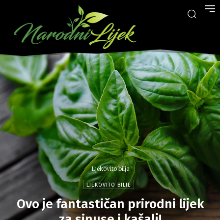
Ljekovito bilje
LJEKOVITO BILJE
Ovo je fantastičan prirodni lijek
za sinuse i kašalj!