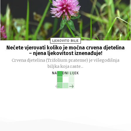
LJEKOVITO BILJE
Nećete vjerovati koliko je moćna crvena djetelina
– njena ljekovitost iznenađuje!
Crvena djetelina (Trifolium pratense) je višegodišnja
biljka koja raste...
NARODNI LIJEK