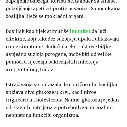
zapaljenje bubrega. Koristi se, također za sinuse,
poboljšanje apetita i protiv nesanice. Sjemenkama
bosiljka liječe se mokraćni organi.
Bosiljak kao lijek stimuliše
imunitet
da luči
citokine, koji također suzbijaju upalu i ublažavaju
njene simptome. Budući da ekstrakt ove biljke
uspješno suzbija patogene, može biti od velike
pomoći u liječenju bakterijskih infekcija
urogenitalnog trakta.
Istraživanja su pokazala da eterično ulje bosiljka
snižava nivo glukoze u krvi, kao i nivoe
triglicerida i holesterola. Naime, glukoza je jedan
od glavnih nutrijenata potrebnih za normalnu i
neometanu funkciju organizma.