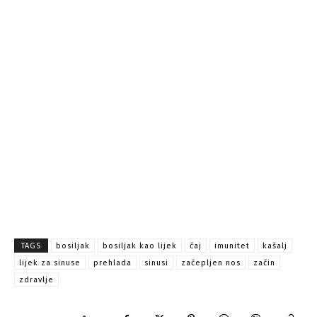
TAGS
bosiljak
bosiljak kao lijek
čaj
imunitet
kašalj
lijek za sinuse
prehlada
sinusi
začepljen nos
začin
zdravlje