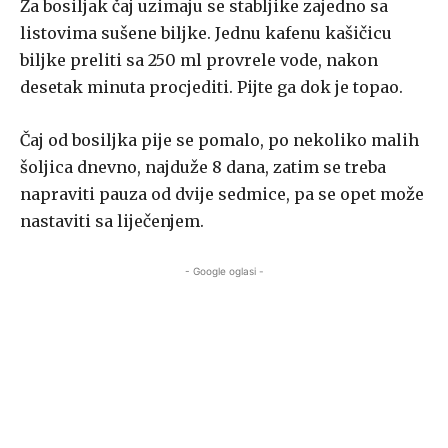
Za bosiljak čaj uzimaju se stabljike zajedno sa
listovima sušene biljke. Jednu kafenu kašičicu
biljke preliti sa 250 ml provrele vode, nakon
desetak minuta procjediti. Pijte ga dok je topao.
Čaj od bosiljka pije se pomalo, po nekoliko malih
šoljica dnevno, najduže 8 dana, zatim se treba
napraviti pauza od dvije sedmice, pa se opet može
nastaviti sa liječenjem.
- Google oglasi -