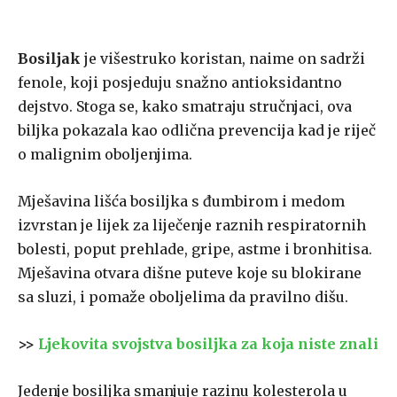
Bosiljak
je višestruko koristan, naime on sadrži
fenole, koji posjeduju snažno antioksidantno
dejstvo. Stoga se, kako smatraju stručnjaci, ova
biljka pokazala kao odlična prevencija kad je riječ
o malignim oboljenjima.
Mješavina lišća bosiljka s đumbirom i medom
izvrstan je lijek za liječenje raznih respiratornih
bolesti, poput prehlade, gripe, astme i bronhitisa.
Mješavina otvara dišne puteve koje su blokirane
sa sluzi, i pomaže oboljelima da pravilno dišu.
>>
Ljekovita svojstva bosiljka za koja niste znali
Jedenje bosiljka smanjuje razinu kolesterola u