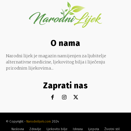
O nama
Narodni lijek je magazin namijenjen za ljubitelje
alternativne medicine, ljekovitog bilja i liječenju
prirodnim lijekovima...
Zaprati nas
© Copyright -
Narodnilijek.com
2024
Naslovna
Zdravlje
Ljekovito bilje
Ishrana
Ljepota
Životni stil