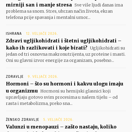
mirniji san i manje stresa
Sve više ljudi danas ima
problema sa snom. Stres, ubrzan način života, ekran
telefona prije spavanja i mentalni umor...
ISHRANA
12. VELJAČE 2026.
Zdravi ugljikohidrati i štetni ugljikohidrati –
kako ih razlikovati i koje birati?
Ugljikohidrati su
jedan od tri osnovna makronutrijenta, uz proteine i masti.
Oni su glavni izvor energije za organizam, posebno...
ZDRAVLJE
9. VELJAČE 2026.
Hormoni – što su hormoni i kakvu ulogu imaju
u organizmu
Hormoni su hemijski glasnici koji
upravljaju gotovo svim procesima u našem tijelu – od
rasta i metabolizma, preko sna...
ŽENSKO ZDRAVLJE
5. VELJAČE 2026.
Valunzi u menopauzi – zašto nastaju, koliko