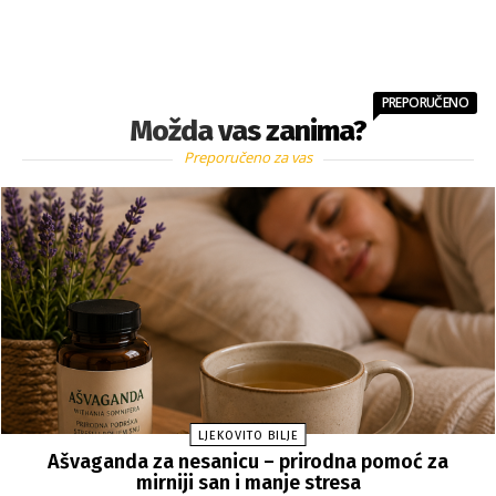
PREPORUČENO
Možda vas zanima?
Preporučeno za vas
LJEKOVITO BILJE
Ašvaganda za nesanicu – prirodna pomoć za
mirniji san i manje stresa