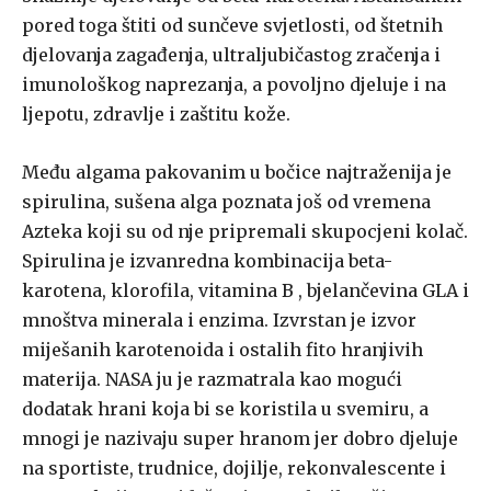
pored toga štiti od sunčeve svjetlosti, od štetnih
djelovanja zagađenja, ultraljubičastog zračenja i
imunološkog naprezanja, a povoljno djeluje i na
ljepotu, zdravlje i zaštitu kože.
Među algama pakovanim u bočice najtraženija je
spirulina, sušena alga poznata još od vremena
Azteka koji su od nje pripremali skupocjeni kolač.
Spirulina je izvanredna kombinacija beta-
karotena, klorofila, vitamina B , bjelančevina GLA i
mnoštva minerala i enzima. Izvrstan je izvor
miješanih karotenoida i ostalih fito hranjivih
materija. NASA ju je razmatrala kao mogući
dodatak hrani koja bi se koristila u svemiru, a
mnogi je nazivaju super hranom jer dobro djeluje
na sportiste, trudnice, dojilje, rekonvalescente i