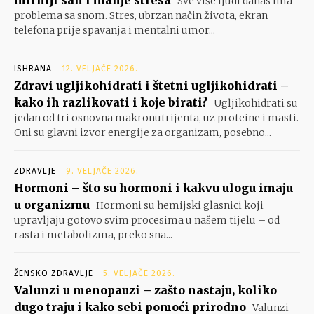
mirniji san i manje stresa
Sve više ljudi danas ima
problema sa snom. Stres, ubrzan način života, ekran
telefona prije spavanja i mentalni umor...
ISHRANA
12. VELJAČE 2026.
Zdravi ugljikohidrati i štetni ugljikohidrati –
kako ih razlikovati i koje birati?
Ugljikohidrati su
jedan od tri osnovna makronutrijenta, uz proteine i masti.
Oni su glavni izvor energije za organizam, posebno...
ZDRAVLJE
9. VELJAČE 2026.
Hormoni – što su hormoni i kakvu ulogu imaju
u organizmu
Hormoni su hemijski glasnici koji
upravljaju gotovo svim procesima u našem tijelu – od
rasta i metabolizma, preko sna...
ŽENSKO ZDRAVLJE
5. VELJAČE 2026.
Valunzi u menopauzi – zašto nastaju, koliko
dugo traju i kako sebi pomoći prirodno
Valunzi