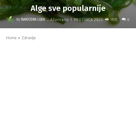
Alge sve popularnije
-
By
NARODNI LIJEK
1915
Ažurirano
1. PROSINCA 2023.
0
Home
Zdravlje