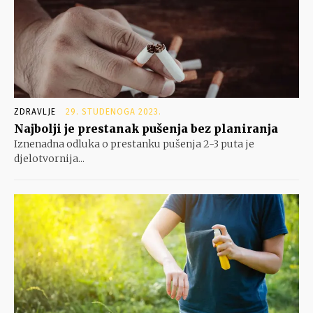
ZDRAVLJE
29. STUDENOGA 2023.
Najbolji je prestanak pušenja bez planiranja
Iznenadna odluka o prestanku pušenja 2-3 puta je
djelotvornija...