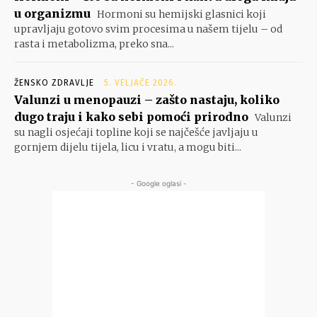
u organizmu
Hormoni su hemijski glasnici koji
upravljaju gotovo svim procesima u našem tijelu – od
rasta i metabolizma, preko sna...
ŽENSKO ZDRAVLJE
5. VELJAČE 2026.
Valunzi u menopauzi – zašto nastaju, koliko
dugo traju i kako sebi pomoći prirodno
Valunzi
su nagli osjećaji topline koji se najčešće javljaju u
gornjem dijelu tijela, licu i vratu, a mogu biti...
- Google oglasi -