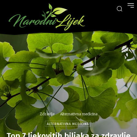
Zdravlje
Alternativna medicina
ALTERNATIVNA MEDICINA
Top 7 ljekovitih biljaka za zdravlje