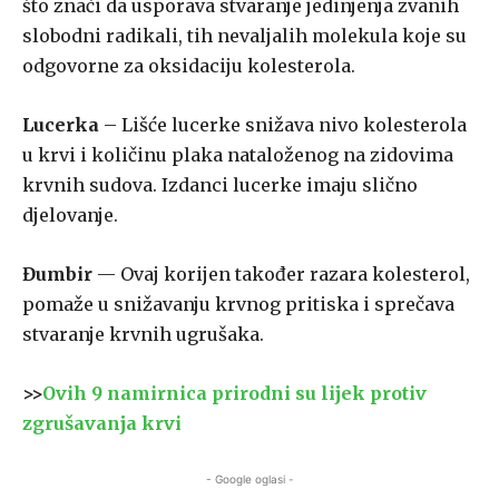
što znači da usporava stvaranje jedinjenja zvanih
slobodni radikali, tih nevaljalih molekula koje su
odgovorne za oksidaciju kolesterola.
Lucerka
– Lišće lucerke snižava nivo kolesterola
u krvi i količinu plaka nataloženog na zidovima
krvnih sudova. Izdanci lucerke imaju slično
djelovanje.
Đumbir
— Ovaj korijen također razara kolesterol,
pomaže u snižavanju krvnog pritiska i sprečava
stvaranje krvnih ugrušaka.
>>
Ovih 9 namirnica prirodni su lijek protiv
zgrušavanja krvi
- Google oglasi -