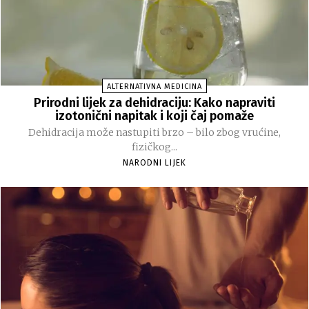
ALTERNATIVNA MEDICINA
Prirodni lijek za dehidraciju: Kako napraviti
izotonični napitak i koji čaj pomaže
Dehidracija može nastupiti brzo – bilo zbog vrućine,
fizičkog...
NARODNI LIJEK