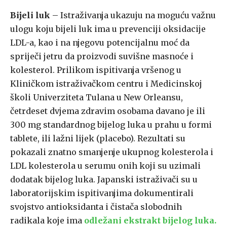
Bijeli luk
– Istraživanja ukazuju na moguću važnu
ulogu koju bijeli luk ima u prevenciji oksidacije
LDL-a, kao i na njegovu potencijalnu moć da
spriječi jetru da proizvodi suvišne masnoće i
kolesterol. Prilikom ispitivanja vršenog u
Kliničkom istraživačkom centru i Medicinskoj
školi Univerziteta Tulana u New Orleansu,
četrdeset dvjema zdravim osobama davano je ili
300 mg standardnog bijelog luka u prahu u formi
tablete, ili lažni lijek (placebo). Rezultati su
pokazali znatno smanjenje ukupnog kolesterola i
LDL kolesterola u serumu onih koji su uzimali
dodatak bijelog luka. Japanski istraživači su u
laboratorijskim ispitivanjima dokumentirali
svojstvo antioksidanta i čistača slobodnih
radikala koje ima
odležani ekstrakt bijelog luka.