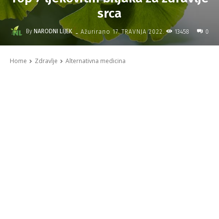
srca
-
By
NARODNI LIJEK
13458
Ažurirano
17. TRAVNJA 2022.
0
Home
Zdravlje
Alternativna medicina