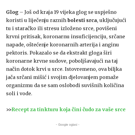
Glog
– Još od kraja 19 vijeka glog se uspješno
koristi u liječenju raznih
bolesti srca
, uključujući
tu i staračko ili stresu izloženo srce, povišeni
krvni pritisak, koronarnu insuficijenciju, srčane
napade, oštećenje koronarnih arterija i anginu
pektoris. Pokazalo se da ekstrakt gloga širi
koronarne krvne sudove, poboljšavajući na taj
način dotok krvi u srce. Istovremeno, ova biljka
jača srčani mišić i svojim djelovanjem pomaže
organizmu da se sam oslobodi suvišnih količina
soli i vode.
>>
Recept za tinkturu koja čini čudo za vaše srce
- Google oglasi -