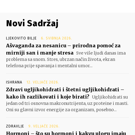
Novi Sadržaj
LJEKOVITO BILJE
6. SVIBNJA 2026.
Ašvaganda za nesanicu – prirodna pomoć za
mirniji san i manje stresa
Sve više ljudi danas ima
problema sa snom. Stres, ubrzan način života, ekran
telefona prije spavanja i mentalni umor...
ISHRANA
12. VELJAČE 2026.
Zdravi ugljikohidrati i štetni ugljikohidrati –
kako ih razlikovati i koje birati?
Ugljikohidrati su
jedan od tri osnovna makronutrijenta, uz proteine i masti.
Oni su glavni izvor energije za organizam, posebno...
ZDRAVLJE
9. VELJAČE 2026.
Hormoni – što su hormoni i kakvu ulogu imaju