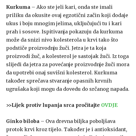
Kurkuma
– Ako ste jeli kari, onda ste imali
priliku da okusite ovaj egzotični začin koji dodaje
ukus i boju mnogim jelima, uključujući tu i kari
prah i sosove. Ispitivanja pokazuju da kurkuma
može da snizi nivo kolesterola u krvi tako što
podstiče proizvodnju žuči. Jetra je ta koja
proizvodi žuč, a kolesterol je sastojak žuči. Iz toga
slijedi da jetra za povećanje proizvodnje žuči mora
da upotrebi onaj suvišni kolesterol. Kurkuma
također sprečava stvaranje opasnih krvnih
ugrušaka koji mogu da dovedu do srčanog napada.
>>Lijek protiv lupanja srca pročitajte
OVDJE
Ginko biloba
– Ova drevna biljka poboljšava
protok krvi kroz tijelo. Također je i antioksidant,