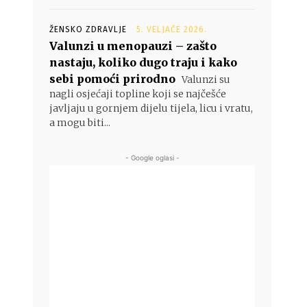
ŽENSKO ZDRAVLJE
5. VELJAČE 2026.
Valunzi u menopauzi – zašto
nastaju, koliko dugo traju i kako
sebi pomoći prirodno
Valunzi su
nagli osjećaji topline koji se najčešće
javljaju u gornjem dijelu tijela, licu i vratu,
a mogu biti...
- Google oglasi -