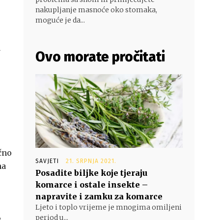
nakupljanje masnoće oko stomaka,
moguće je da...
a
Ovo morate pročitati
čno
SAVJETI
21. SRPNJA 2021.
na
Posadite biljke koje tjeraju
komarce i ostale insekte –
napravite i zamku za komarce
Ljeto i toplo vrijeme je mnogima omiljeni
period u...
e