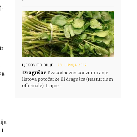
j.
ir
i
LJEKOVITO BILJE
28. LIPNJA 2012.
Dragušac
og
Svakodnevno konzumiranje
listova potočarke ili dragušca (Nasturtium
officinale), trajne...
iju
 i