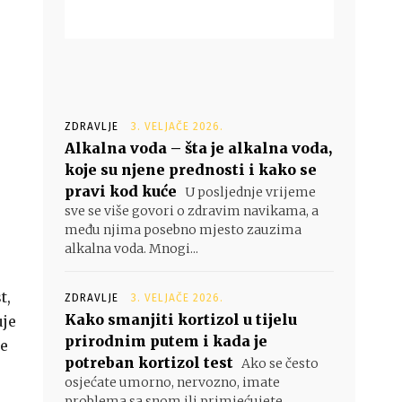
ZDRAVLJE
3. VELJAČE 2026.
Alkalna voda – šta je alkalna voda,
koje su njene prednosti i kako se
pravi kod kuće
U posljednje vrijeme
sve se više govori o zdravim navikama, a
među njima posebno mjesto zauzima
alkalna voda. Mnogi...
t,
ZDRAVLJE
3. VELJAČE 2026.
Kako smanjiti kortizol u tijelu
uje
prirodnim putem i kada je
ne
potreban kortizol test
Ako se često
osjećate umorno, nervozno, imate
problema sa snom ili primjećujete