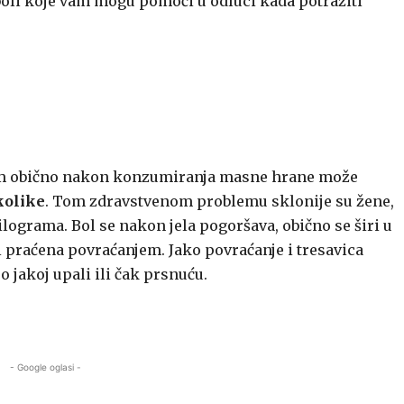
 boli koje vam mogu pomoći u odluci kada potražiti
kom obično nakon konzumiranja masne hrane može
kolike
. Tom zdravstvenom problemu sklonije su žene,
ograma. Bol se nakon jela pogoršava, obično se širi u
i praćena povraćanjem. Jako povraćanje i tresavica
o jakoj upali ili čak prsnuću.
- Google oglasi -