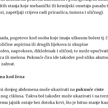
čitih stanja koje mehanički ili kemijski ometaju pasažu t
, zapetljaji crijeva radi priraslica, tumora i sličnog).
da, pogotovo kod osoba koje imaju ulkusnu bolest tj. č
oličine aspirina ili drugih lijekova iz skupine
fen, naproksen, diklofenak i slično), to može upućivat
lica ili melena. Puknuće čira ide također pod sliku akutn
 zahvat.
mena kod žena
trani donjeg abdomena može ukazivati na
puknuće ciste
nog ciklusa. Takva bol također može ukazivati i na torz
 čemu jajnik ostaje bez dotoka krvi, što je hitno stanje kao