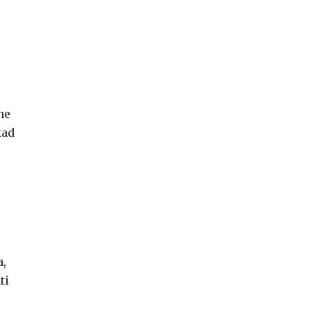
ne
kad
a,
ti