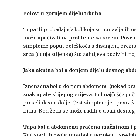
Bolovi u gornjem dijelu trbuha
Tupa ili probadajuća bol koja se ponavlja ili
može upućivati na
probleme sa srcem
. Poseb
simptome poput poteškoća s disanjem, preznoja
srca
(donja stijenka) što zahtijeva poziv hitnoj
Jaka akutna bol u donjem dijelu desnog ab
Iznenadna bol u donjem abdomenu (nekad pra
znak
upale slijepog crijeva
. Bol najčešće po
preseli desno dolje. Čest simptom je i povraćanj
hitnu. Kod žena se može raditi o upali desnog 
Tupa bol u abdomenu praćena mučninom i 
Kod starijih osoba tupa bol u gornjem i sr