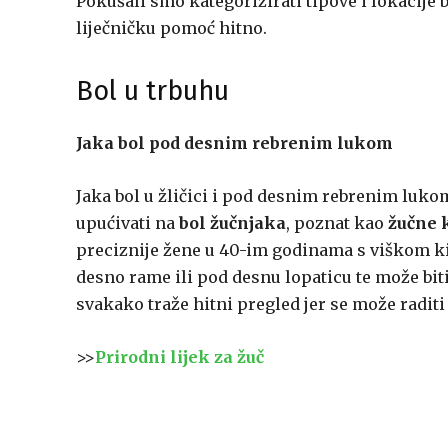
Pokušali smo kategorizirati tipove i lokacije
liječničku pomoć hitno.
Bol u trbuhu
Jaka bol pod desnim rebrenim lukom
Jaka bol u žličici i pod desnim rebrenim lu
upućivati na
bol žučnjaka
, poznat kao
žučne 
preciznije žene u 40-im godinama s viškom kil
desno rame ili pod desnu lopaticu te može bit
svakako traže hitni pregled jer se može raditi 
>>
Prirodni lijek za žuč