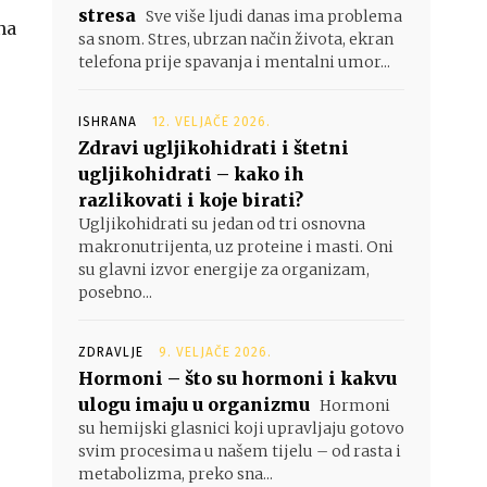
stresa
Sve više ljudi danas ima problema
 na
sa snom. Stres, ubrzan način života, ekran
telefona prije spavanja i mentalni umor...
ISHRANA
12. VELJAČE 2026.
Zdravi ugljikohidrati i štetni
ugljikohidrati – kako ih
razlikovati i koje birati?
Ugljikohidrati su jedan od tri osnovna
makronutrijenta, uz proteine i masti. Oni
su glavni izvor energije za organizam,
posebno...
ZDRAVLJE
9. VELJAČE 2026.
Hormoni – što su hormoni i kakvu
ulogu imaju u organizmu
Hormoni
su hemijski glasnici koji upravljaju gotovo
svim procesima u našem tijelu – od rasta i
metabolizma, preko sna...