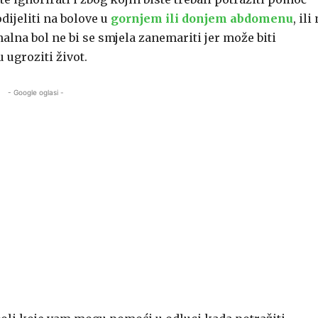
dijeliti na bolove u
gornjem ili donjem abdomenu
, ili
nalna bol ne bi se smjela zanemariti jer može biti
 ugroziti život.
- Google oglasi -