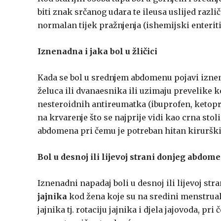
biti znak srčanog udara te ileusa uslijed razli
normalan tijek pražnjenja (ishemijski enteritisi
Iznenadna i jaka bol u žličici
Kada se bol u srednjem abdomenu pojavi iznena
želuca ili dvanaesnika ili uzimaju prevelike k
nesteroidnih antireumatka (ibuprofen, ketopro
na krvarenje što se najprije vidi kao crna sto
abdomena pri čemu je potreban hitan kirurški
Bol u desnoj ili lijevoj strani donjeg abdo
Iznenadni napadaj boli u desnoj ili lijevoj s
jajnika
kod žena koje su na sredini menstrual
jajnika tj. rotaciju jajnika i djela jajovoda, pri