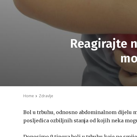
Reagirajte n
mo
Home
Zdravlje
Bol u trbuhu, odnosno abdominalnom dijelu mo
posljedica ozbiljnih stanja od kojih neka mogu
Donosimo 9 tipova boli u trbuhu koje ne smijet