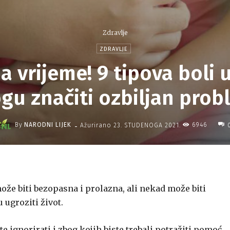
Zdravlje
ZDRAVLJE
a vrijeme! 9 tipova boli 
gu značiti ozbiljan prob
-
By
NARODNI LIJEK
6946
Ažurirano
23. STUDENOGA 2021.
že biti bezopasna i prolazna, ali nekad može biti
 ugroziti život.
e ignorirati i zbog kojih biste trebali potražiti pomoć