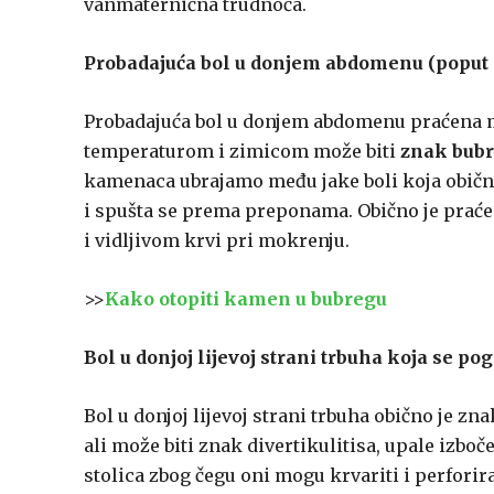
vanmaternična trudnoća.
Probadajuća bol u donjem abdomenu (poput
Probadajuća bol u donjem abdomenu praćena
temperaturom i zimicom može biti
znak bub
kamenaca ubrajamo među jake boli koja obično 
i spušta se prema preponama. Obično je pra
i vidljivom krvi pri mokrenju.
>>
Kako otopiti kamen u bubregu
Bol u donjoj lijevoj strani trbuha koja se p
Bol u donjoj lijevoj strani trbuha obično je zn
ali može biti znak divertikulitisa, upale izbo
stolica zbog čegu oni mogu krvariti i perforir