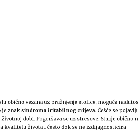
elu obično vezana uz pražnjenje stolice, moguća nadutos
o je znak
sindroma iritabilnog crijeva
. Češće se pojavlj
j životnoj dobi. Pogoršava se uz stresove. Stanje obično 
a kvalitetu života i često dok se ne izdijagnosticira