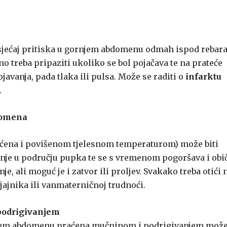
 osjećaj pritiska u gornjem abdomenu odmah ispod rebar
no treba pripaziti ukoliko se bol pojačava te na prateće
vanja, pada tlaka ili pulsa. Može se raditi o
infarktu
.
domena
ćena i povišenom tjelesnom temperaturom) može biti
činje u području pupka te se s vremenom pogoršava i obi
e, ali moguć je i zatvor ili proljev. Svakako treba otići 
jajnika ili vanmaterničnoj trudnoći.
podrigivanjem
ednjem abdomenu praćena mučninom i podrigivanjem mož