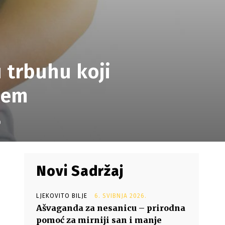
u trbuhu koji
lem
0
Novi Sadržaj
LJEKOVITO BILJE
6. SVIBNJA 2026.
Ašvaganda za nesanicu – prirodna
pomoć za mirniji san i manje