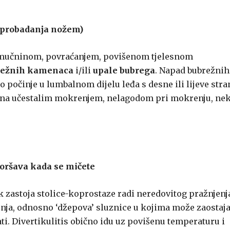
 probadanja nožem)
 mučninom, povraćanjem, povišenom tjelesnom
režnih kamenaca
i/ili
upale bubrega
. Napad bubrežnih
počinje u lumbalnom dijelu leđa s desne ili lijeve stra
ćena učestalim mokrenjem, nelagodom pri mokrenju, ne
ogoršava kada se mičete
ak zastoja stolice-koprostaze radi neredovitog pražnjenj
čenja, odnosno ‘džepova’ sluznice u kojima može zaostaja
ati. Divertikulitis obično idu uz povišenu temperaturu i