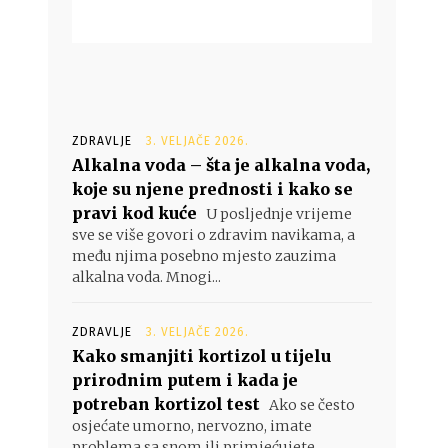
ZDRAVLJE
3. VELJAČE 2026.
Alkalna voda – šta je alkalna voda,
koje su njene prednosti i kako se
pravi kod kuće
U posljednje vrijeme
sve se više govori o zdravim navikama, a
među njima posebno mjesto zauzima
alkalna voda. Mnogi...
ZDRAVLJE
3. VELJAČE 2026.
Kako smanjiti kortizol u tijelu
prirodnim putem i kada je
potreban kortizol test
Ako se često
osjećate umorno, nervozno, imate
problema sa snom ili primjećujete