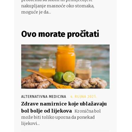
nakupljanje masnoće oko stomaka,
moguće je da...
Ovo morate pročitati
ALTERNATIVNA MEDICINA
4. RUJNA 2021.
Zdrave namirnice koje ublažavaju
bol bolje od lijekova
Kronična bol
može biti toliko uporna da ponekad
lijekovi...