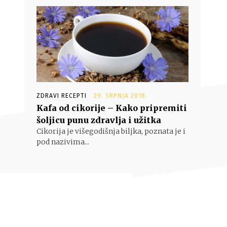
ZDRAVI RECEPTI
29. SRPNJA 2018.
Kafa od cikorije – Kako pripremiti
šoljicu punu zdravlja i užitka
Cikorija je višegodišnja biljka, poznata je i
pod nazivima...