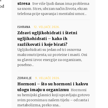
stresa
Sve više ljudi danas ima problema
 od
sa snom. Stres, ubrzan način života, ekran
telefona prije spavanja i mentalni umor...
ISHRANA
12. VELJAČE 2026.
Zdravi ugljikohidrati i štetni
ugljikohidrati – kako ih
razlikovati i koje birati?
Ugljikohidrati su jedan od tri osnovna
makronutrijenta, uz proteine i masti. Oni
su glavni izvor energije za organizam,
posebno...
ZDRAVLJE
9. VELJAČE 2026.
Hormoni – što su hormoni i kakvu
ulogu imaju u organizmu
Hormoni
su hemijski glasnici koji upravljaju gotovo
svim procesima u našem tijelu – od rasta i
metabolizma, preko sna...