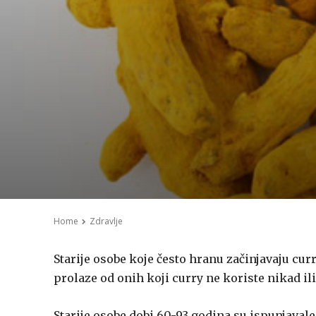
Home
Zdravlje
Starije osobe koje često hranu začinjavaju cu
prolaze od onih koji curry ne koriste nikad il
Starije osobe dobi 60-93 godina su ispunjaval