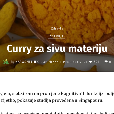
Zdravlje
ZDRAVLJE
Curry za sivu materiju
-
By
NARODNI LIJEK
601
Ažurirano
1. PROSINCA 2023.
0
rryjem, s obzirom na promjene kognitivnih funkcija, bolj
i rijetko, pokazuje studija provedena u Singapouru.
e testove za procjenu mentalnih sposobnosti i najbolje s