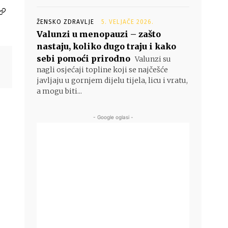
ŽENSKO ZDRAVLJE
5. VELJAČE 2026.
Valunzi u menopauzi – zašto
nastaju, koliko dugo traju i kako
sebi pomoći prirodno
Valunzi su
nagli osjećaji topline koji se najčešće
javljaju u gornjem dijelu tijela, licu i vratu,
a mogu biti...
- Google oglasi -