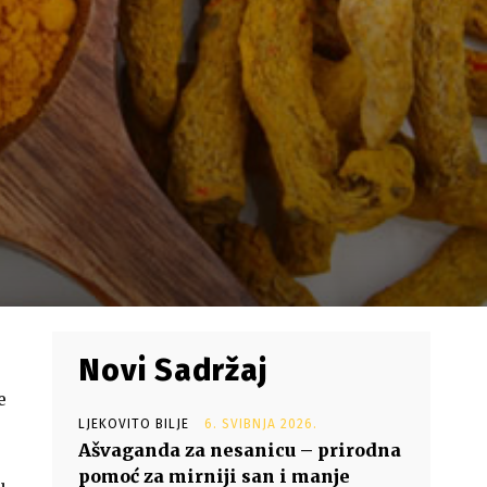
Novi Sadržaj
e
LJEKOVITO BILJE
6. SVIBNJA 2026.
Ašvaganda za nesanicu – prirodna
pomoć za mirniji san i manje
u