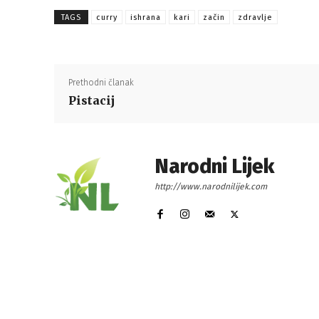
TAGS
curry
ishrana
kari
začin
zdravlje
Prethodni članak
Pistacij
Narodni Lijek
http://www.narodnilijek.com