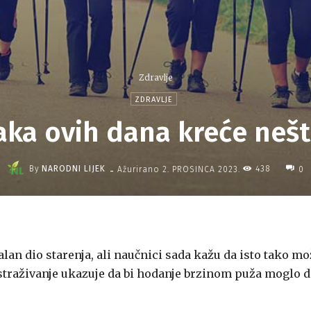
Zdravlje
ZDRAVLJE
baka ovih dana kreće nešt
-
By
NARODNI LIJEK
438
Ažurirano
2. PROSINCA 2023.
0
n dio starenja, ali naučnici sada kažu da isto tako mo
straživanje ukazuje da bi hodanje brzinom puža moglo d