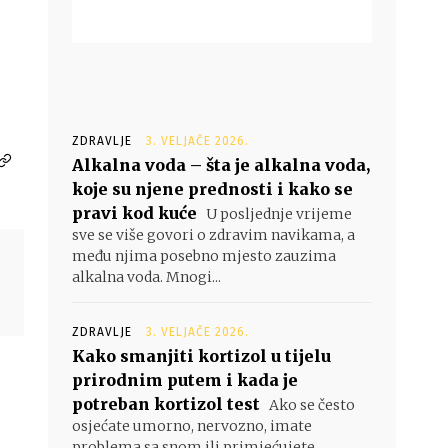
ZDRAVLJE
3. VELJAČE 2026.
Alkalna voda – šta je alkalna voda,
koje su njene prednosti i kako se
pravi kod kuće
U posljednje vrijeme
sve se više govori o zdravim navikama, a
među njima posebno mjesto zauzima
alkalna voda. Mnogi...
ZDRAVLJE
3. VELJAČE 2026.
Kako smanjiti kortizol u tijelu
prirodnim putem i kada je
potreban kortizol test
Ako se često
osjećate umorno, nervozno, imate
problema sa snom ili primjećujete