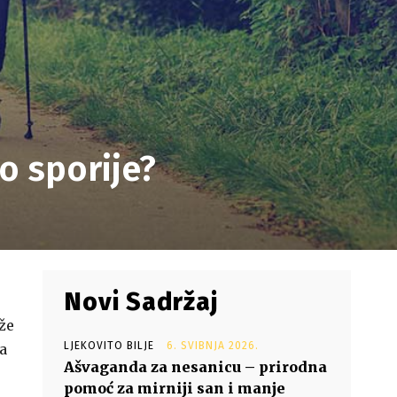
o sporije?
Novi Sadržaj
že
LJEKOVITO BILJE
6. SVIBNJA 2026.
a
Ašvaganda za nesanicu – prirodna
pomoć za mirniji san i manje