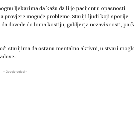
ognu ljekarima da kažu da li je pacijent u opasnosti.
 provjere moguće probleme. Stariji ljudi koji sporije
 da dovede do loma kostiju, gubljenja nezavisnosti, pa č
oći starijima da ostanu mentalno aktivni, u stvari mogl
padove…
- Google oglasi -