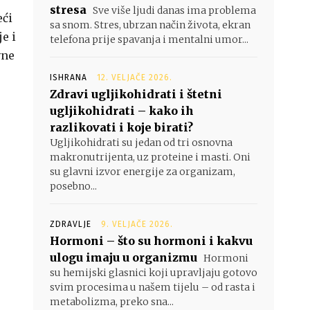
stresa
Sve više ljudi danas ima problema
eći
sa snom. Stres, ubrzan način života, ekran
e i
telefona prije spavanja i mentalni umor...
vne
ISHRANA
12. VELJAČE 2026.
Zdravi ugljikohidrati i štetni
ugljikohidrati – kako ih
razlikovati i koje birati?
Ugljikohidrati su jedan od tri osnovna
makronutrijenta, uz proteine i masti. Oni
su glavni izvor energije za organizam,
posebno...
ZDRAVLJE
9. VELJAČE 2026.
Hormoni – što su hormoni i kakvu
ulogu imaju u organizmu
Hormoni
su hemijski glasnici koji upravljaju gotovo
svim procesima u našem tijelu – od rasta i
metabolizma, preko sna...