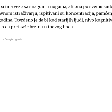
soba ima veze sa snagom u nogama, ali ona po svemu sud
nom istraživanju, ispitivani su koncentracija, pamćenj
godina. Utvrđeno je da bi kod starijih ljudi, nivo kogniti
o da pretkaže brzinu njihovog hoda.
- Google oglasi -