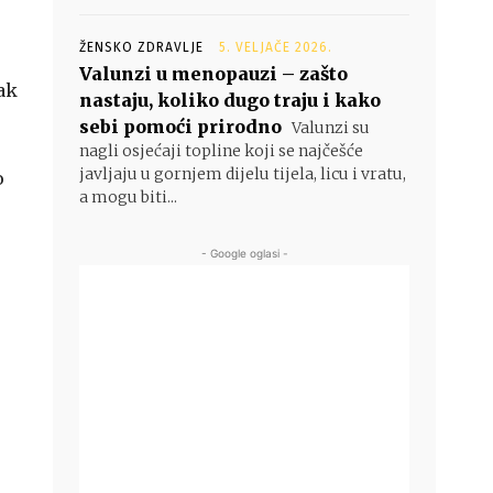
ŽENSKO ZDRAVLJE
5. VELJAČE 2026.
Valunzi u menopauzi – zašto
ak
nastaju, koliko dugo traju i kako
sebi pomoći prirodno
Valunzi su
nagli osjećaji topline koji se najčešće
javljaju u gornjem dijelu tijela, licu i vratu,
o
a mogu biti...
- Google oglasi -