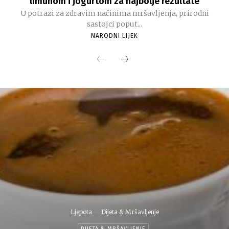
limunom i jogurtom za najbolje rezultate
U potrazi za zdravim načinima mršavljenja, prirodni
sastojci poput...
NARODNI LIJEK