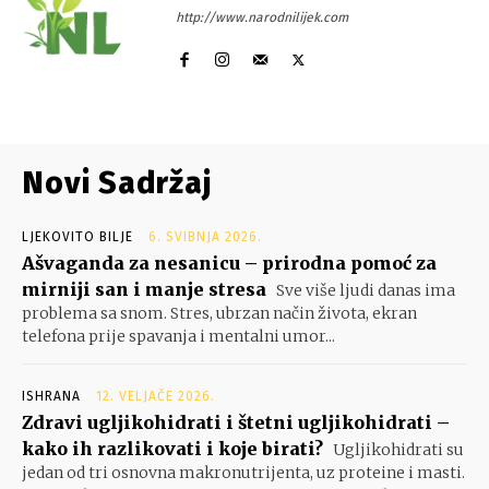
http://www.narodnilijek.com
Novi Sadržaj
LJEKOVITO BILJE
6. SVIBNJA 2026.
Ašvaganda za nesanicu – prirodna pomoć za
mirniji san i manje stresa
Sve više ljudi danas ima
problema sa snom. Stres, ubrzan način života, ekran
telefona prije spavanja i mentalni umor...
ISHRANA
12. VELJAČE 2026.
Zdravi ugljikohidrati i štetni ugljikohidrati –
kako ih razlikovati i koje birati?
Ugljikohidrati su
jedan od tri osnovna makronutrijenta, uz proteine i masti.