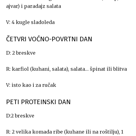
ajvar) i paradajz salata
V: 4 kugle sladoleda
ČETVRI VOĆNO-POVRTNI DAN
D: 2 breskve
R: karfiol (kuhani, salata), salata… špinat ili blitva
V: isto kao i za ručak
PETI PROTEINSKI DAN
D:2 breskve
R: 2 velika komada ribe (kuhane ili na roštilju), 1