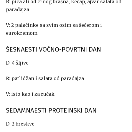
R: pica ali od crnog brašna, kečap, ajvar salata od
paradajza
V: 2 palačinke sa svim osim sa šećerom i
eurokremom
ŠESNAESTI VOĆNO-POVRTNI DAN
D: 4 šljive
R: patlidžan i salata od paradajza
V: isto kao i za ručak
SEDAMNAESTI PROTEINSKI DAN
D: 2 breskve