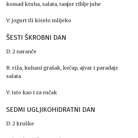
komad kruha, salata, tanjur riblje juhe
V: jogurt ili kiselo mlijeko
ŠESTI ŠKROBNI DAN
D: 2 naranče
R: riža, kuhani grašak, kečap, ajvar i paradajz
salata
V: isto kao i za ručak
SEDMI UGLJIKOHIDRATNI DAN
D: 2 kruške