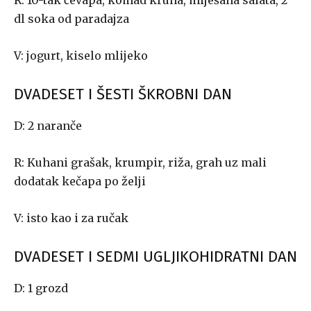
R: 10-tak ćevapa, komad kruha, miješana salata, 2
dl soka od paradajza
V: jogurt, kiselo mlijeko
DVADESET I ŠESTI ŠKROBNI DAN
D: 2 naranče
R: Kuhani grašak, krumpir, riža, grah uz mali
dodatak kečapa po želji
V: isto kao i za ručak
DVADESET I SEDMI UGLJIKOHIDRATNI DAN
D: 1 grozd