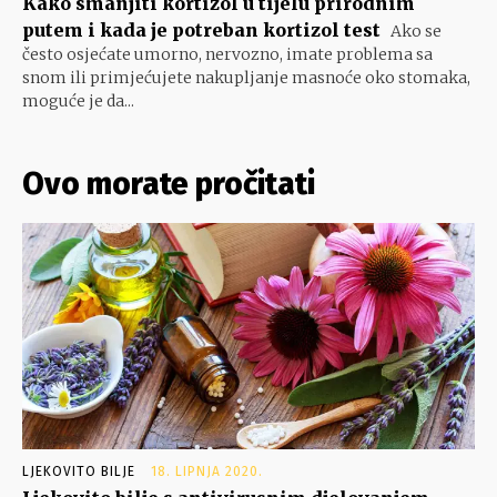
Kako smanjiti kortizol u tijelu prirodnim
putem i kada je potreban kortizol test
Ako se
često osjećate umorno, nervozno, imate problema sa
snom ili primjećujete nakupljanje masnoće oko stomaka,
moguće je da...
Ovo morate pročitati
LJEKOVITO BILJE
18. LIPNJA 2020.