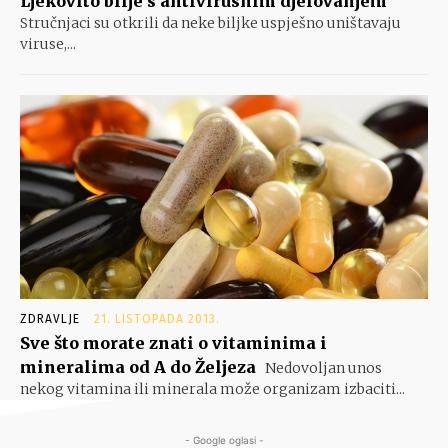
Ljekovito bilje s antivirusnim djelovanjem
Stručnjaci su otkrili da neke biljke uspješno uništavaju
viruse,...
ZDRAVLJE
21. LISTOPADA 2013.
Sve što morate znati o vitaminima i
mineralima od A do Željeza
Nedovoljan unos
nekog vitamina ili minerala može organizam izbaciti...
- Google oglasi -