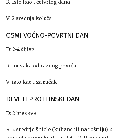
R: isto kao i četvrtog dana
V: 2 srednja kolača
OSMI VOĆNO-POVRTNI DAN
D: 2-4 šljive
R: musaka od raznog povrća
V: isto kao i za ručak
DEVETI PROTEINSKI DAN
D: 2 breskve
R: 2 srednje šnicle (kuhane ili na roštilju) 2
komada crnog kruha, salata, 2 dl soka od