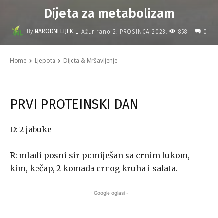
Dijeta za metabolizam
-
By
NARODNI LIJEK
858
Ažurirano
2. PROSINCA 2023.
0
Home
Ljepota
Dijeta & Mršavljenje
PRVI PROTEINSKI DAN
D: 2 jabuke
R: mladi posni sir pomiješan sa crnim lukom,
kim, kečap, 2 komada crnog kruha i salata.
- Google oglasi -