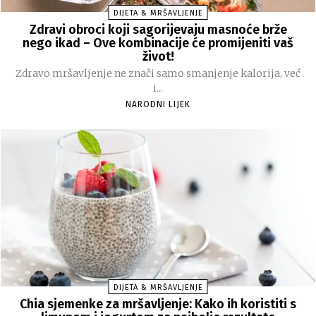
DIJETA & MRŠAVLJENJE
Zdravi obroci koji sagorijevaju masnoće brže
nego ikad – Ove kombinacije će promijeniti vaš
život!
Zdravo mršavljenje ne znači samo smanjenje kalorija, već
i...
NARODNI LIJEK
DIJETA & MRŠAVLJENJE
Chia sjemenke za mršavljenje: Kako ih koristiti s