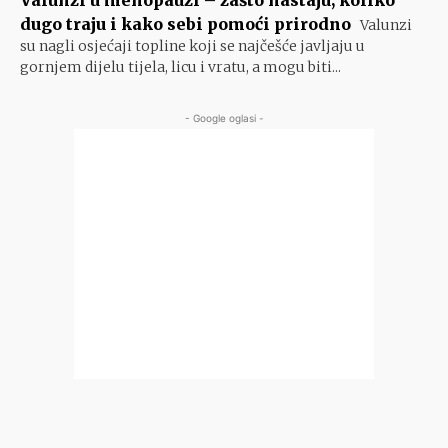
Valunzi u menopauzi – zašto nastaju, koliko
dugo traju i kako sebi pomoći prirodno
Valunzi
su nagli osjećaji topline koji se najčešće javljaju u
gornjem dijelu tijela, licu i vratu, a mogu biti...
- Google oglasi -