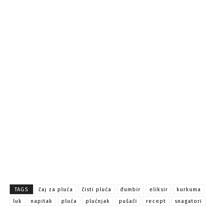
TAGS
čaj za pluća
čisti pluća
đumbir
eliksir
kurkuma
luk
napitak
pluća
plućnjak
pušači
recept
snagatori