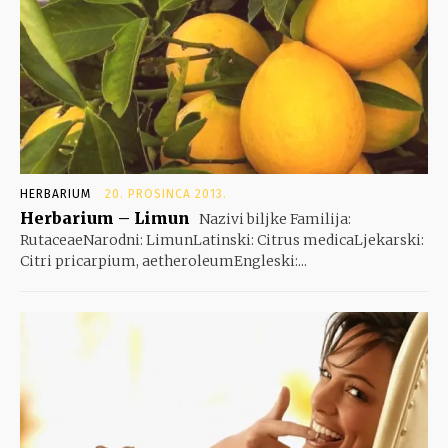
HERBARIUM
20. PROSINCA 2013.
Herbarium – Limun
Nazivi biljke Familija:
RutaceaeNarodni: LimunLatinski: Citrus medicaLjekarski:
Citri pricarpium, aetheroleumEngleski:...