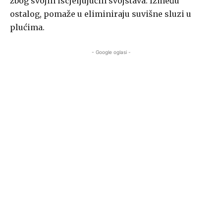
zbog svojih iscjeljujućih svojstava. Između
ostalog, pomaže u eliminiraju suvišne sluzi u
plućima.
- Google oglasi -