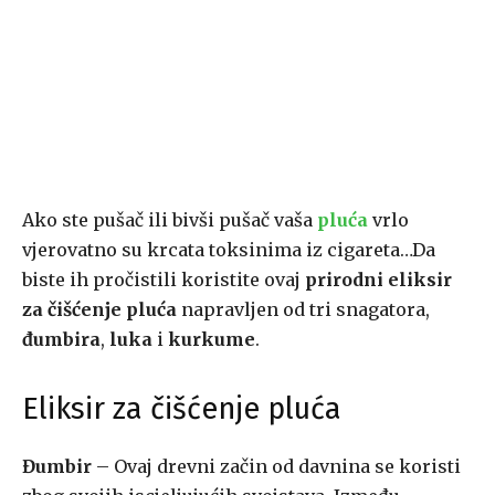
Ako ste pušač ili bivši pušač vaša
pluća
vrlo
vjerovatno su krcata toksinima iz cigareta…Da
biste ih pročistili koristite ovaj
prirodni eliksir
za čišćenje pluća
napravljen od tri snagatora,
đumbira
,
luka
i
kurkume
.
Eliksir za čišćenje pluća
Đumbir
– Ovaj drevni začin od davnina se koristi