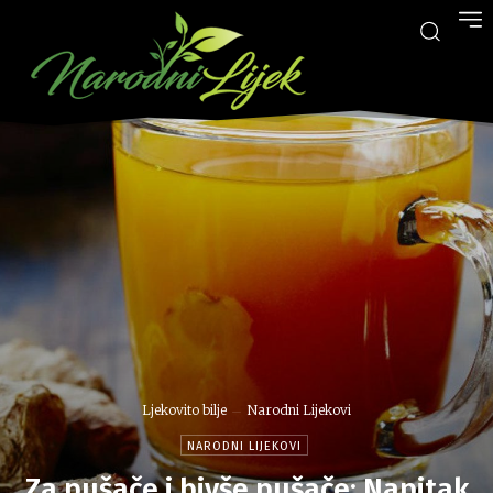
Ljekovito bilje
Narodni Lijekovi
NARODNI LIJEKOVI
Za pušače i bivše pušače: Napitak