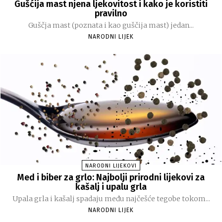
Gušćija mast njena ljekovitost i kako je koristiti
pravilno
Guščja mast (poznata i kao guščija mast) jedan...
NARODNI LIJEK
NARODNI LIJEKOVI
Med i biber za grlo: Najbolji prirodni lijekovi za
kašalj i upalu grla
Upala grla i kašalj spadaju među najčešće tegobe tokom...
NARODNI LIJEK