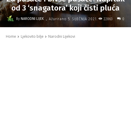
od 3 ‘snagatora’ koji čisti pluća
-
By
NARODNI LIJEK
22863
Ažurirano
5. SIJEČNJA 2021.
0
Home
Ljekovito bilje
Narodni Lijekovi