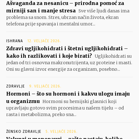
Ašvaganda za nesanicu – prirodna pomoć za
mirniji san i manje stresa
Sve više ljudi danas ima
problema sa snom. Stres, ubrzan način života, ekran
telefona prije spavanja i mentalni umor...
ISHRANA
12. VELJAČE 2026.
Zdravi ugljikohidrati i štetni ugljikohidrati –
kako ih razlikovati i koje birati?
Ugljikohidrati su
jedan od tri osnovna makronutrijenta, uz proteine i masti.
Oni su glavni izvor energije za organizam, posebno...
ZDRAVLJE
9. VELJAČE 2026.
Hormoni – što su hormoni i kakvu ulogu imaju
u organizmu
Hormoni su hemijski glasnici koji
upravljaju gotovo svim procesima u našem tijelu – od
rasta i metabolizma, preko sna...
ŽENSKO ZDRAVLJE
5. VELJAČE 2026.