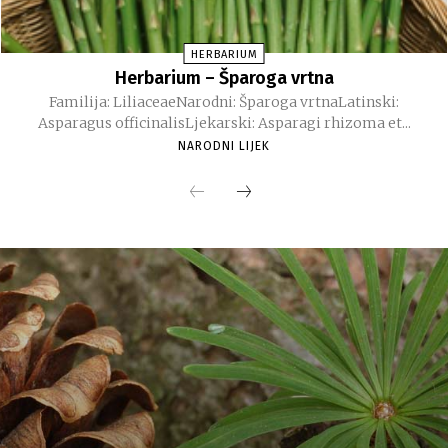
HERBARIUM
Herbarium – Šparoga vrtna
Familija: LiliaceaeNarodni: Šparoga vrtnaLatinski:
Asparagus officinalisLjekarski: Asparagi rhizoma et...
NARODNI LIJEK