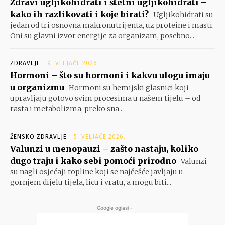
Zdravi ugljikohidrati i štetni ugljikohidrati –
kako ih razlikovati i koje birati?
Ugljikohidrati su
jedan od tri osnovna makronutrijenta, uz proteine i masti.
Oni su glavni izvor energije za organizam, posebno...
ZDRAVLJE
9. VELJAČE 2026.
Hormoni – što su hormoni i kakvu ulogu imaju
u organizmu
Hormoni su hemijski glasnici koji
upravljaju gotovo svim procesima u našem tijelu – od
rasta i metabolizma, preko sna...
ŽENSKO ZDRAVLJE
5. VELJAČE 2026.
Valunzi u menopauzi – zašto nastaju, koliko
dugo traju i kako sebi pomoći prirodno
Valunzi
su nagli osjećaji topline koji se najčešće javljaju u
gornjem dijelu tijela, licu i vratu, a mogu biti...
- Google oglasi -