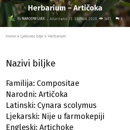
Herbarium – Artičoka
-
By
NARODNI LIJEK
1492
Ažurirano
13. SRPNJA 2020.
1
Home
Ljekovito bilje
Herbarium
Nazivi biljke
Familija: Compositae
Narodni: Artičoka
Latinski: Cynara scolymus
Ljekarski: Nije u farmokepiji
Engleski: Artichoke