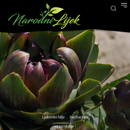
Ljekovito bilje
Herbarium
HERBARIUM