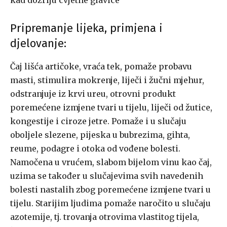
kad dozriju cvjetne glavice
Pripremanje lijeka, primjena i
djelovanje:
Čaj lišća artičoke, vraća tek, pomaže probavu
masti, stimulira mokrenje, liječi i žučni mjehur,
odstranjuje iz krvi ureu, otrovni produkt
poremećene izmjene tvari u tijelu, liječi od žutice,
kongestije i ciroze jetre. Pomaže i u slučaju
oboljele slezene, pijeska u bubrezima, gihta,
reume, podagre i otoka od vođene bolesti.
Namočena u vrućem, slabom bijelom vinu kao čaj,
uzima se također u slučajevima svih navedenih
bolesti nastalih zbog poremećene izmjene tvari u
tijelu. Starijim ljudima pomaže naročito u slučaju
azotemije, tj. trovanja otrovima vlastitog tijela,