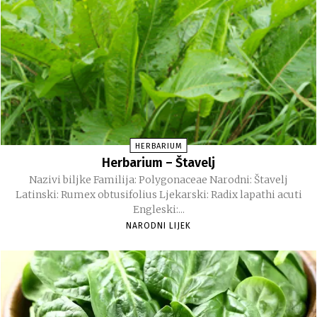
HERBARIUM
Herbarium – Štavelj
Nazivi biljke Familija: Polygonaceae Narodni: Štavelj
Latinski: Rumex obtusifolius Ljekarski: Radix lapathi acuti
Engleski:...
NARODNI LIJEK