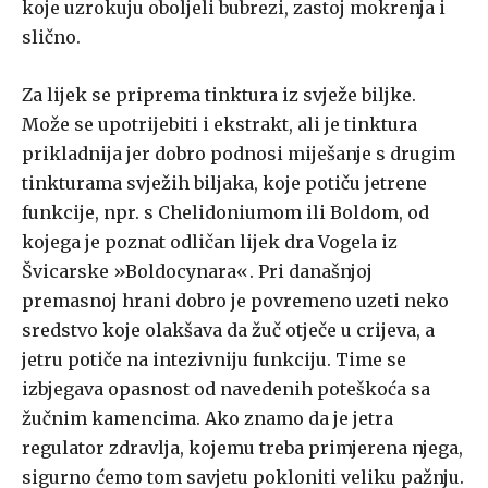
koje uzrokuju oboljeli bubrezi, zastoj mokrenja i
slično.
Za lijek se priprema tinktura iz svježe biljke.
Može se upotrijebiti i ekstrakt, ali je tinktura
prikladnija jer dobro podnosi miješanje s drugim
tinkturama svježih biljaka, koje potiču jetrene
funkcije, npr. s Chelidoniumom ili Boldom, od
kojega je poznat odličan lijek dra Vogela iz
Švicarske »Boldocynara«. Pri današnjoj
premasnoj hrani dobro je povremeno uzeti neko
sredstvo koje olakšava da žuč otječe u crijeva, a
jetru potiče na intezivniju funkciju. Time se
izbjegava opasnost od navedenih poteškoća sa
žučnim kamencima. Ako znamo da je jetra
regulator zdravlja, kojemu treba primjerena njega,
sigurno ćemo tom savjetu pokloniti veliku pažnju.