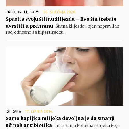
PRIRODNI LIJEKOVI
26. SIJEČNJA 2020.
Spasite svoju štitnu žlijezdu – Evo šta trebate
uvrstiti u prehranu
Štitna žlijezda i njen nepravilan
rad, odnosno za hipertireozu...
ISHRANA
17. LIPNJA 2014.
Samo kapljica mlijeka dovoljna je da smanji
učinak antibiotika
I najmanja količina mlijeka koju