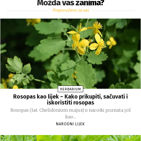
Možda vas zanima?
Preporučeno za vas
HERBARIUM
Rosopas kao lijek – Kako prikupiti, sačuvati i
iskoristiti rosopas
Rosopas (lat. Chelidonium majus) u narodu poznata još
kao...
NARODNI LIJEK