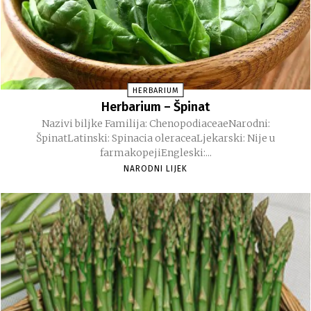
HERBARIUM
Herbarium – Špinat
Nazivi biljke Familija: ChenopodiaceaeNarodni:
ŠpinatLatinski: Spinacia oleraceaLjekarski: Nije u
farmakopejiEngleski:...
NARODNI LIJEK