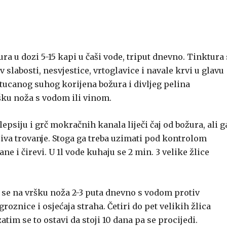
ra u dozi 5-15 kapi u čaši vode, triput dnevno. Tinktura
slabosti, nesvjestice, vrtoglavice i navale krvi u glavu
stucanog suhog korijena božura i divljeg pelina
ršku noža s vodom ili vinom.
pilepsiju i grč mokračnih kanala liječi čaj od božura, ali g
aziva trovanje. Stoga ga treba uzimati pod kontrolom
ne i čirevi. U 1l vode kuhaju se 2 min. 3 velike žlice
 se na vršku noža 2-3 puta dnevno s vodom protiv
groznice i osjećaja straha. Četiri do pet velikih žlica
atim se to ostavi da stoji 10 dana pa se procijedi.