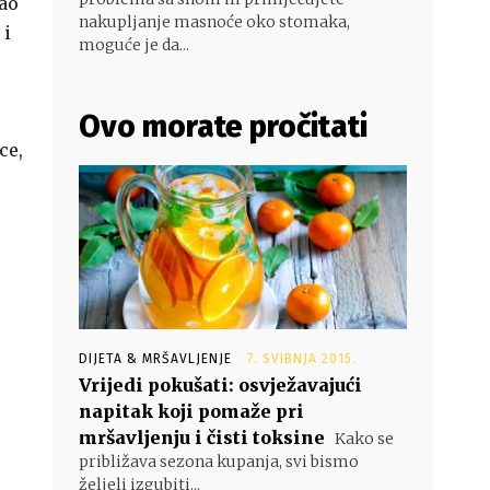
kao
nakupljanje masnoće oko stomaka,
 i
moguće je da...
Ovo morate pročitati
ce,
DIJETA & MRŠAVLJENJE
7. SVIBNJA 2015.
Vrijedi pokušati: osvježavajući
napitak koji pomaže pri
mršavljenju i čisti toksine
Kako se
približava sezona kupanja, svi bismo
željeli izgubiti...