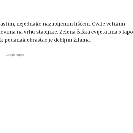
rastim, nejednako nazubljenim lišćem. Cvate velikim
ovima na vrhu stabljike. Zelena čaška cvijeta ima 5 lapo
tak podanak obrastao je debljim žilama.
- Google oglasi -