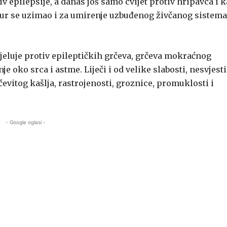
iv epilepsije, a danas još samo cvijet protiv hripavca i 
ožur se uzimao i za umirenje uzbuđenog živčanog sistema
jeluje protiv epileptičkih grčeva, grčeva mokraćnog
e oko srca i astme. Liječi i od velike slabosti, nesvjesti
rčevitog kašlja, rastrojenosti, groznice, promuklosti i
- Google oglasi -