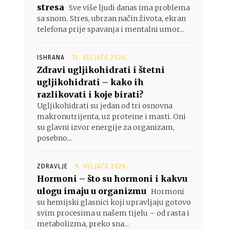
stresa
Sve više ljudi danas ima problema
sa snom. Stres, ubrzan način života, ekran
telefona prije spavanja i mentalni umor...
ISHRANA
12. VELJAČE 2026.
Zdravi ugljikohidrati i štetni
ugljikohidrati – kako ih
razlikovati i koje birati?
Ugljikohidrati su jedan od tri osnovna
makronutrijenta, uz proteine i masti. Oni
su glavni izvor energije za organizam,
posebno...
ZDRAVLJE
9. VELJAČE 2026.
Hormoni – što su hormoni i kakvu
ulogu imaju u organizmu
Hormoni
su hemijski glasnici koji upravljaju gotovo
svim procesima u našem tijelu – od rasta i
metabolizma, preko sna...