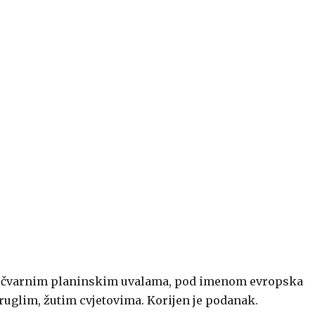
o močvarnim planinskim uvalama, pod imenom evropska
kruglim, žutim cvjetovima. Korijen je podanak.