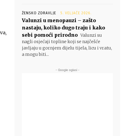
ŽENSKO ZDRAVLJE
5. VELJAČE 2026.
Valunzi u menopauzi – zašto
nastaju, koliko dugo traju i kako
va,
sebi pomoći prirodno
Valunzi su
nagli osjećaji topline koji se najčešće
javljaju u gornjem dijelu tijela, licu i vratu,
a mogu biti...
- Google oglasi -