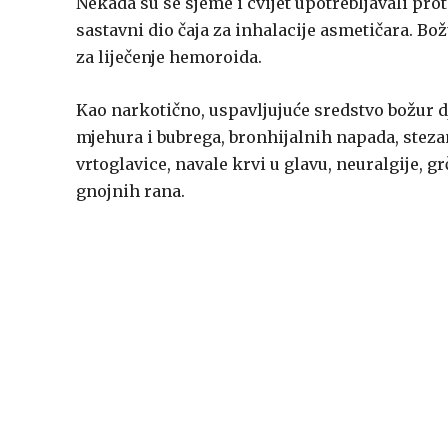
Nekada su se sjeme i cvijet upotrebljavali prot
sastavni dio čaja za inhalacije asmetičara. B
za liječenje hemoroida.
Kao narkotično, uspavljujuće sredstvo božur d
mjehura i bubrega, bronhijalnih napada, stezanj
vrtoglavice, navale krvi u glavu, neuralgije, g
gnojnih rana.