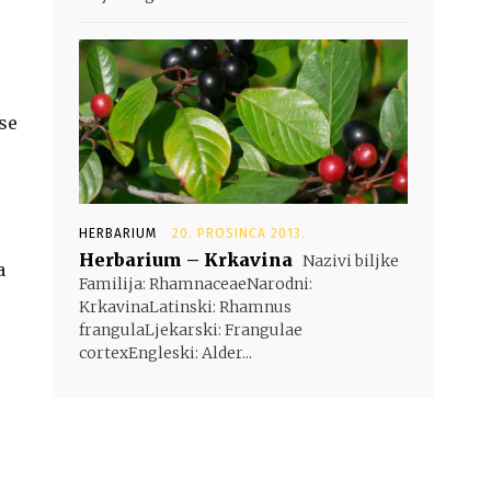
 se
HERBARIUM
20. PROSINCA 2013.
Herbarium – Krkavina
Nazivi biljke
a
Familija: RhamnaceaeNarodni:
KrkavinaLatinski: Rhamnus
frangulaLjekarski: Frangulae
cortexEngleski: Alder...