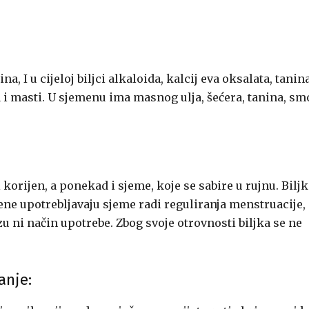
a, I u cijeloj biljci alkaloida, kalcij eva oksalata, tanin
ja i masti. U sjemenu ima masnog ulja, šećera, tanina, sm
 i korijen, a ponekad i sjeme, koje se sabire u rujnu. Bilj
 žene upotrebljavaju sjeme radi reguliranja menstruacije,
u ni način upotrebe. Zbog svoje otrovnosti biljka se ne
anje: