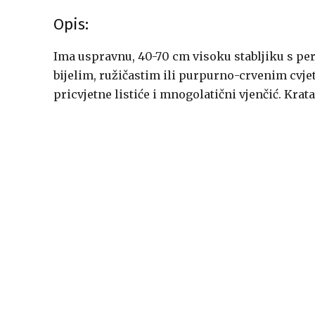
Opis:
Ima uspravnu, 40-70 cm visoku stabljiku s pe
bijelim, ružičastim ili purpurno-crvenim cvjet
pricvjetne listiće i mnogolatični vjenčić. Kra