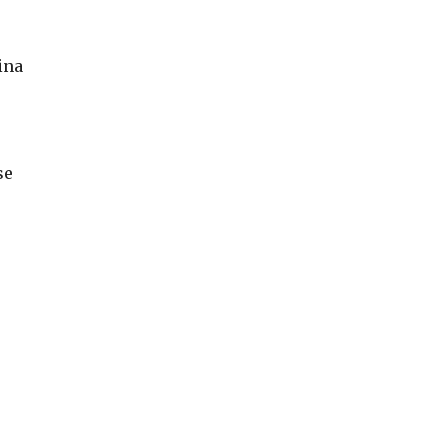
ina
se