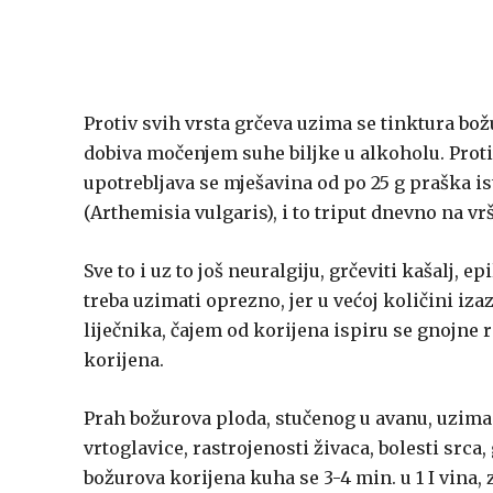
Protiv svih vrsta grčeva uzima se tinktura božu
dobiva močenjem suhe biljke u alkoholu. Protiv 
upotrebljava se mješavina od po 25 g praška i
(Arthemisia vulgaris), i to triput dnevno na v
Sve to i uz to još neuralgiju, grčeviti kašalj, e
treba uzimati oprezno, jer u većoj količini iz
liječnika, čajem od korijena ispiru se gnojne ra
korijena.
Prah božurova ploda, stučenog u avanu, uzima
vrtoglavice, rastrojenosti živaca, bolesti srca, 
božurova korijena kuha se 3-4 min. u 1 I vina, z