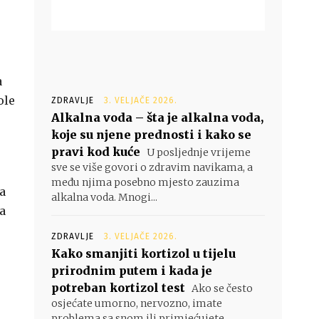
a
ole
ZDRAVLJE
3. VELJAČE 2026.
Alkalna voda – šta je alkalna voda,
koje su njene prednosti i kako se
pravi kod kuće
U posljednje vrijeme
sve se više govori o zdravim navikama, a
među njima posebno mjesto zauzima
ka
alkalna voda. Mnogi...
 a
ZDRAVLJE
3. VELJAČE 2026.
Kako smanjiti kortizol u tijelu
prirodnim putem i kada je
potreban kortizol test
Ako se često
osjećate umorno, nervozno, imate
problema sa snom ili primjećujete