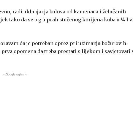
nevno, radi uklanjanja bolova od kamenaca i želučanih
ijek tako da se 5 g u prah stučenog korijena kuba u ¼ l v
pozoravam da je potreban oprez pri uzimanju božurovih
e prva opomena da treba prestati s lijekom i savjetovati 
- Google oglasi -