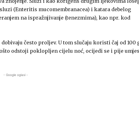
ziva znojenje. Služi i kao korigens drugim ljekovima loše
 sa sluzi (Enteritis mucomembranacea) i katara debelog
 tjeranjem na ispražnjivanje (tenezmima), kao npr. kod
, dobivaju često proljev. U tom slučaju koristi čaj od 100 
to odstoji poklopljen cijelu noć, ocijedi se i pije umje
- Google oglasi -