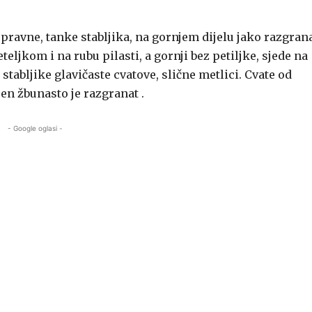
uspravne, tanke stabljika, na gornjem dijelu jako razgrana
eteljkom i na rubu pilasti, a gornji bez petiljke, sjede na
u stabljike glavičaste cvatove, slične metlici. Cvate od
jen žbunasto je razgranat .
- Google oglasi -