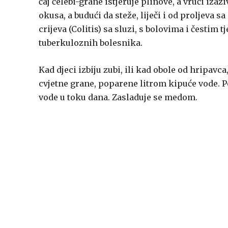
čaj čelebi-grane istjeruje plinove, a vrući iza
okusa, a budući da steže, liječi i od proljeva
crijeva (Colitis) sa sluzi, s bolovima i čestim
tuberkuloznih bolesnika.
Kad djeci izbiju zubi, ili kad obole od hripavca
cvjetne grane, poparene litrom kipuće vode. Poš
vode u toku dana. Zasladuje se medom.