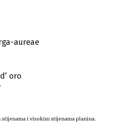
irga-aureae
d’ oro
r
 stijenama i visokim stijenama planina.