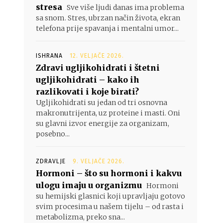
stresa
Sve više ljudi danas ima problema
sa snom. Stres, ubrzan način života, ekran
telefona prije spavanja i mentalni umor...
ISHRANA
12. VELJAČE 2026.
Zdravi ugljikohidrati i štetni
ugljikohidrati – kako ih
razlikovati i koje birati?
Ugljikohidrati su jedan od tri osnovna
makronutrijenta, uz proteine i masti. Oni
su glavni izvor energije za organizam,
posebno...
ZDRAVLJE
9. VELJAČE 2026.
Hormoni – što su hormoni i kakvu
ulogu imaju u organizmu
Hormoni
su hemijski glasnici koji upravljaju gotovo
svim procesima u našem tijelu – od rasta i
metabolizma, preko sna...