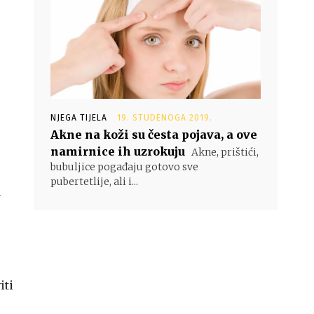
NJEGA TIJELA
19. STUDENOGA 2019.
Akne na koži su česta pojava, a ove
namirnice ih uzrokuju
Akne, prištići,
bubuljice pogađaju gotovo sve
pubertetlije, ali i...
a
iti