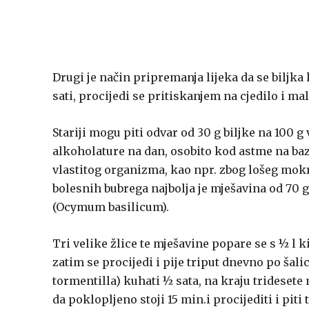
Drugi je način pripremanja lijeka da se biljka 
sati, procijedi se pritiskanjem na cjedilo i ma
Stariji mogu piti odvar od 30 g biljke na 100 g v
alkoholature na dan, osobito kod astme na bazi
vlastitog organizma, kao npr. zbog lošeg mokr
bolesnih bubrega najbolja je mješavina od 70 g l
(Ocymum basilicum).
Tri velike žlice te mješavine popare se s ½ l ki
zatim se procijedi i pije triput dnevno po šalica
tormentilla) kuhati ½ sata, na kraju tridesete 
da poklopljeno stoji 15 min.i procijediti i pit