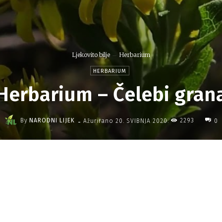
Ljekovito bilje
Herbarium
HERBARIUM
Herbarium – Čelebi gran
-
By
NARODNI LIJEK
2293
Ažurirano
20. SVIBNJA 2020.
0