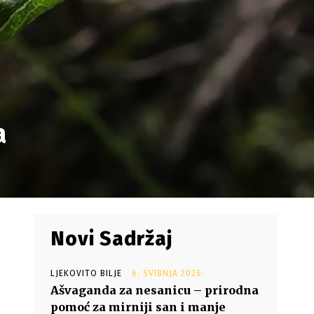
a
Novi Sadržaj
LJEKOVITO BILJE
6. SVIBNJA 2026.
Ašvaganda za nesanicu – prirodna
pomoć za mirniji san i manje