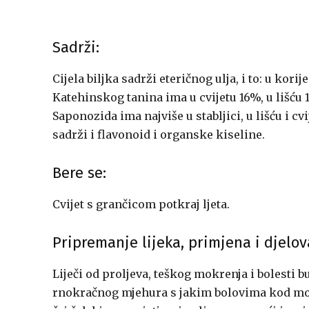
Sadrži:
Cijela biljka sadrži eteričnog ulja, i to: u kori
Katehinskog tanina ima u cvijetu 16%, u lišću 1
Saponozida ima najviše u stabljici, u lišću i c
sadrži i flavonoid i organske kiseline.
Bere se:
Cvijet s grančicom potkraj ljeta.
Pripremanje lijeka, primjena i djelov
Liječi od proljeva, teškog mokrenja i bolesti b
rnokračnog mjehura s jakim bolovima kod mo