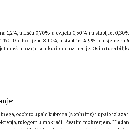
jenu 1,2%, u lišću 0,70%, u cvijetu 0,50% i u stabljici 0,30%
1-150,;0, u korijenu 8-10%, u stabljici 4-9%, a u sjemenu 
vijetu nešto manje, a u korijenu najmanje. Osim toga biljk
anje:
ubrega, osobito upale bubrega (Nephritis) i upale izlaza 
krenja, talogom u mokraći i čestim mokrenjem. Hladan