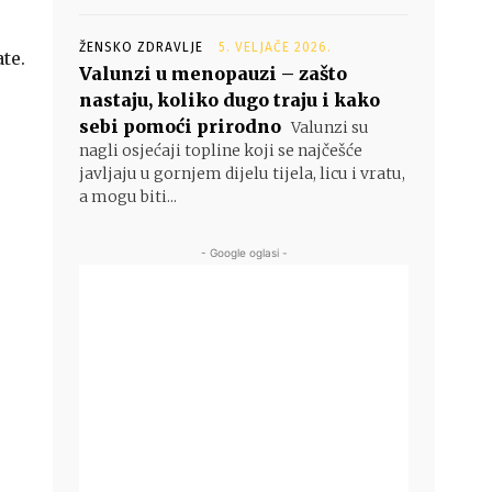
ŽENSKO ZDRAVLJE
5. VELJAČE 2026.
te.
Valunzi u menopauzi – zašto
nastaju, koliko dugo traju i kako
sebi pomoći prirodno
Valunzi su
nagli osjećaji topline koji se najčešće
javljaju u gornjem dijelu tijela, licu i vratu,
a mogu biti...
- Google oglasi -