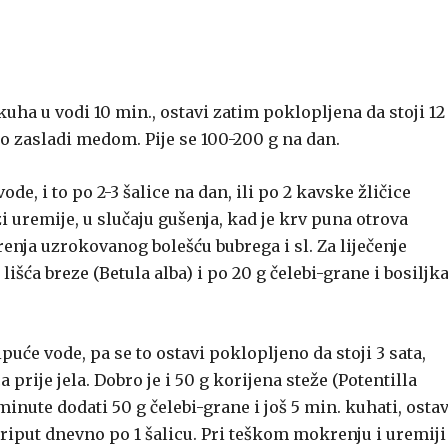
kuha u vodi 10 min., ostavi zatim poklopljena da stoji 12
lo zasladi medom. Pije se 100-200 g na dan.
ode, i to po 2-3 šalice na dan, ili po 2 kavske žličice
 uremije, u slučaju gušenja, kad je krv puna otrova
enja uzrokovanog bolešću bubrega i sl. Za liječenje
išća breze (Betula alba) i po 20 g čelebi-grane i bosiljk
puće vode, pa se to ostavi poklopljeno da stoji 3 sata,
 prije jela. Dobro je i 50 g korijena steže (Potentilla
minute dodati 50 g čelebi-grane i još 5 min. kuhati, ostav
i triput dnevno po 1 šalicu. Pri teškom mokrenju i uremiji