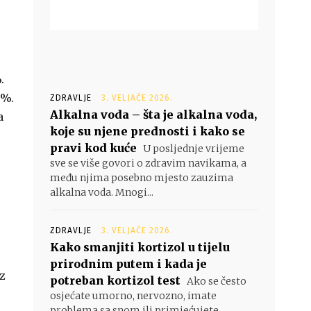
.
6%.
ZDRAVLJE
3. VELJAČE 2026.
Alkalna voda – šta je alkalna voda,
a
koje su njene prednosti i kako se
pravi kod kuće
U posljednje vrijeme
sve se više govori o zdravim navikama, a
među njima posebno mjesto zauzima
alkalna voda. Mnogi...
ZDRAVLJE
3. VELJAČE 2026.
Kako smanjiti kortizol u tijelu
prirodnim putem i kada je
iz
potreban kortizol test
Ako se često
osjećate umorno, nervozno, imate
problema sa snom ili primjećujete