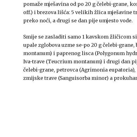
pomaže mješavina od po 20 g čelebi-grane, kor
off.) i brezova lišća: 5 velikih žlica mješavine 
preko noći, a drugi se dan pije umjesto vode.
Smije se zasladiti samo 1 kavskom žličicom siru
upale zglobova uzme se-po 20 g čelebi-grane, b
montanum) i paprenog lisca (Polygonum hydropip
Iva-trave (Teucrium montanum) i drugi dan pij
čelebi-grane, petrovca (Agrimonia eupatoria), k
zmijske trave (Sanguisorba minor) a prokuhano 1