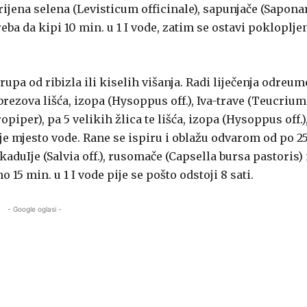
ijena selena (Levisticum officinale), sapunjače (Sapona
treba da kipi 10 min. u 1 I vode, zatim se ostavi pokloplje
pa od ribizla ili kiselih višanja. Radi liječenja odreum
rezova lišća, izopa (Hysoppus off.), Iva-trave (Teucrium
er), pa 5 velikih žlica te lišća, izopa (Hysoppus off.)
e mjesto vode. Rane se ispiru i oblažu odvarom od po 25
aduIje (Salvia off.), rusomače (Capsella bursa pastoris) 
5 min. u 1 I vode pije se pošto odstoji 8 sati.
- Google oglasi -