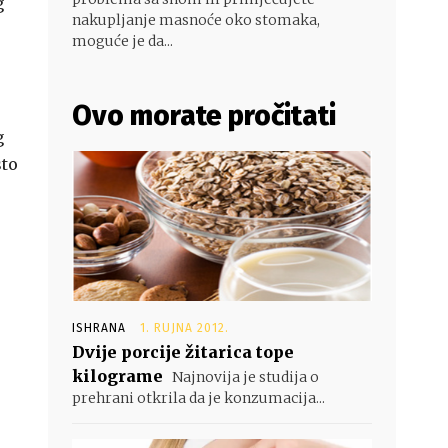
g
nakupljanje masnoće oko stomaka,
moguće je da...
Ovo morate pročitati
g
sto
ISHRANA
1. RUJNA 2012.
Dvije porcije žitarica tope
kilograme
Najnovija je studija o
prehrani otkrila da je konzumacija...