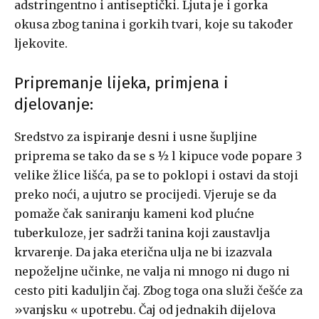
adstringentno i antiseptički. Ljuta je i gorka
okusa zbog tanina i gorkih tvari, koje su također
ljekovite.
Pripremanje lijeka, primjena i
djelovanje:
Sredstvo za ispiranje desni i usne šupljine
priprema se tako da se s ½ l kipuce vode popare 3
velike žlice lišća, pa se to poklopi i ostavi da stoji
preko noći, a ujutro se procijedi. Vjeruje se da
pomaže čak saniranju kameni kod plućne
tuberkuloze, jer sadrži tanina koji zaustavlja
krvarenje. Da jaka eterična ulja ne bi izazvala
nepoželjne učinke, ne valja ni mnogo ni dugo ni
cesto piti kaduljin čaj. Zbog toga ona služi češće za
»vanjsku « upotrebu. Čaj od jednakih dijelova