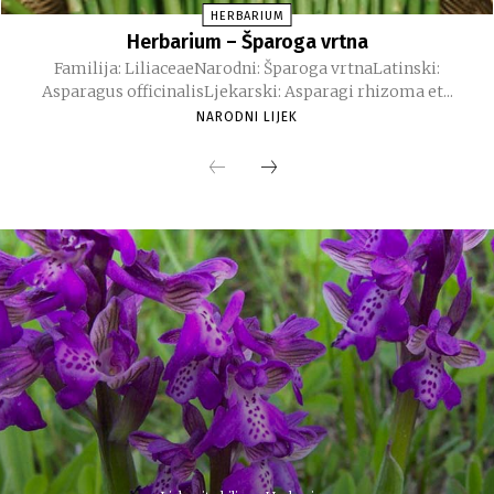
HERBARIUM
Herbarium – Šparoga vrtna
Familija: LiliaceaeNarodni: Šparoga vrtnaLatinski:
Asparagus officinalisLjekarski: Asparagi rhizoma et...
NARODNI LIJEK