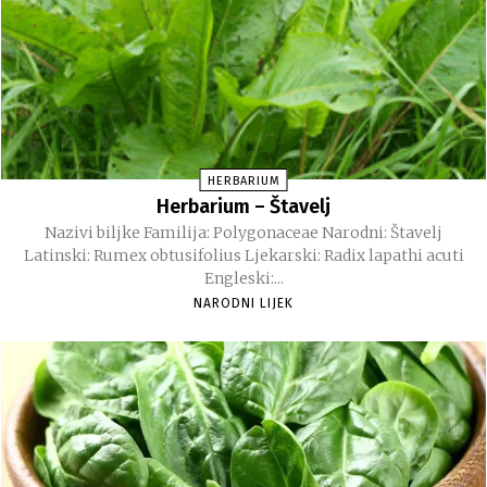
HERBARIUM
Herbarium – Štavelj
Nazivi biljke Familija: Polygonaceae Narodni: Štavelj
Latinski: Rumex obtusifolius Ljekarski: Radix lapathi acuti
Engleski:...
NARODNI LIJEK