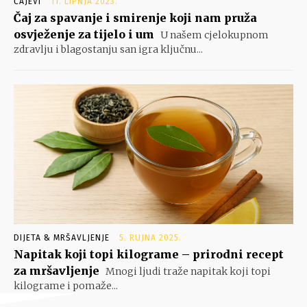
ČAJEVI
11. LIPNJA 2023.
Čaj za spavanje i smirenje koji nam pruža
osvježenje za tijelo i um
U našem cjelokupnom
zdravlju i blagostanju san igra ključnu...
DIJETA & MRŠAVLJENJE
5. RUJNA 2025.
Napitak koji topi kilograme – prirodni recept
za mršavljenje
Mnogi ljudi traže napitak koji topi
kilograme i pomaže...