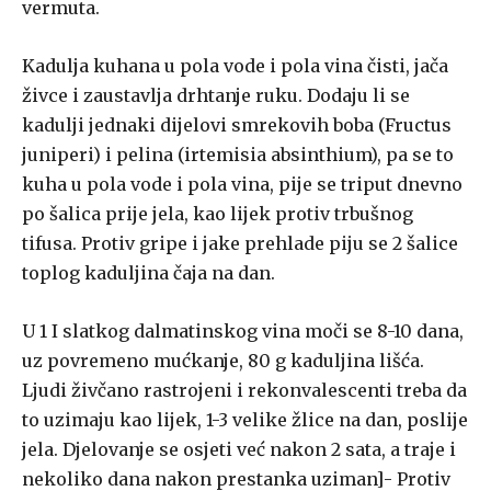
vermuta.
Kadulja kuhana u pola vode i pola vina čisti, jača
živce i zaustavlja drhtanje ruku. Dodaju li se
kadulji jednaki dijelovi smrekovih boba (Fructus
juniperi) i pelina (irtemisia absinthium), pa se to
kuha u pola vode i pola vina, pije se triput dnevno
po šalica prije jela, kao lijek protiv trbušnog
tifusa. Protiv gripe i jake prehlade piju se 2 šalice
toplog kaduljina čaja na dan.
U 1 I slatkog dalmatinskog vina moči se 8-10 dana,
uz povremeno mućkanje, 80 g kaduljina lišća.
Ljudi živčano rastrojeni i rekonvalescenti treba da
to uzimaju kao lijek, 1-3 velike žlice na dan, poslije
jela. Djelovanje se osjeti već nakon 2 sata, a traje i
nekoliko dana nakon prestanka uziman]- Protiv