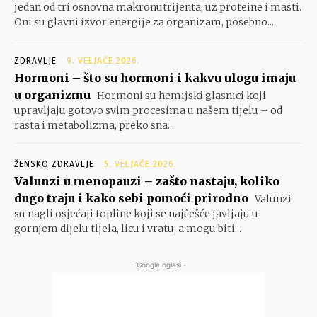
jedan od tri osnovna makronutrijenta, uz proteine i masti.
Oni su glavni izvor energije za organizam, posebno...
ZDRAVLJE
9. VELJAČE 2026.
Hormoni – što su hormoni i kakvu ulogu imaju
u organizmu
Hormoni su hemijski glasnici koji
upravljaju gotovo svim procesima u našem tijelu – od
rasta i metabolizma, preko sna...
ŽENSKO ZDRAVLJE
5. VELJAČE 2026.
Valunzi u menopauzi – zašto nastaju, koliko
dugo traju i kako sebi pomoći prirodno
Valunzi
su nagli osjećaji topline koji se najčešće javljaju u
gornjem dijelu tijela, licu i vratu, a mogu biti...
- Google oglasi -