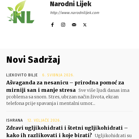
Narodni Lijek
http://www.narodnilijek.com
Novi Sadržaj
LJEKOVITO BILJE
6. SVIBNJA 2026.
Ašvaganda za nesanicu – prirodna pomoć za
mirniji san i manje stresa
Sve više ljudi danas ima
problema sa snom. Stres, ubrzan način života, ekran
telefona prije spavanja i mentalni umor...
ISHRANA
12. VELJAČE 2026.
Zdravi ugljikohidrati i štetni ugljikohidrati –
kako ih razlikovati i koje birati?
Ugljikohidrati su