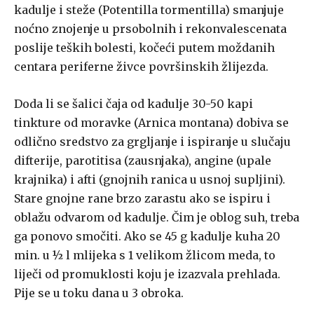
kadulje i steže (Potentilla tormentilla) smanjuje
noćno znojenje u prsobolnih i rekonvalescenata
poslije teških bolesti, kočeći putem moždanih
centara periferne živce površinskih žlijezda.
Doda li se šalici čaja od kadulje 30-50 kapi
tinkture od moravke (Arnica montana) dobiva se
odlično sredstvo za grgljanje i ispiranje u slučaju
difterije, parotitisa (zausnjaka), angine (upale
krajnika) i afti (gnojnih ranica u usnoj supljini).
Stare gnojne rane brzo zarastu ako se ispiru i
oblažu odvarom od kadulje. Čim je oblog suh, treba
ga ponovo smočiti. Ako se 45 g kadulje kuha 20
min. u ½ l mlijeka s 1 velikom žlicom meda, to
liječi od promuklosti koju je izazvala prehlada.
Pije se u toku dana u 3 obroka.