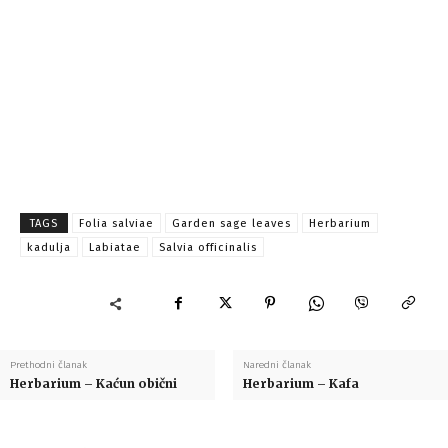
TAGS
Folia salviae
Garden sage leaves
Herbarium
kadulja
Labiatae
Salvia officinalis
Prethodni članak
Naredni članak
Herbarium – Kaćun obični
Herbarium – Kafa