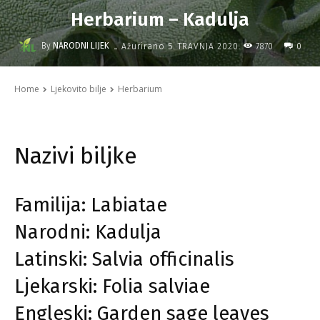
Herbarium – Kadulja
-
By
NARODNI LIJEK
7870
Ažurirano
5. TRAVNJA 2020.
0
Home
Ljekovito bilje
Herbarium
Nazivi biljke
Familija: Labiatae
Narodni: Kadulja
Latinski: Salvia officinalis
Ljekarski: Folia salviae
Engleski: Garden sage leaves