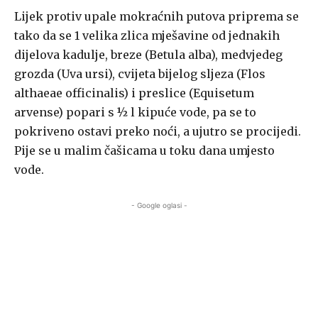
Lijek protiv upale mokraćnih putova priprema se
tako da se 1 velika zlica mješavine od jednakih
dijelova kadulje, breze (Betula alba), medvjedeg
grozda (Uva ursi), cvijeta bijelog sljeza (Flos
althaeae officinalis) i preslice (Equisetum
arvense) popari s ½ l kipuće vode, pa se to
pokriveno ostavi preko noći, a ujutro se procijedi.
Pije se u malim čašicama u toku dana umjesto
vode.
- Google oglasi -