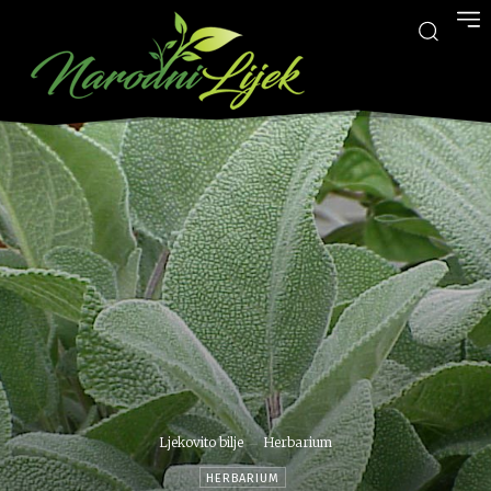
Ljekovito bilje
Herbarium
HERBARIUM