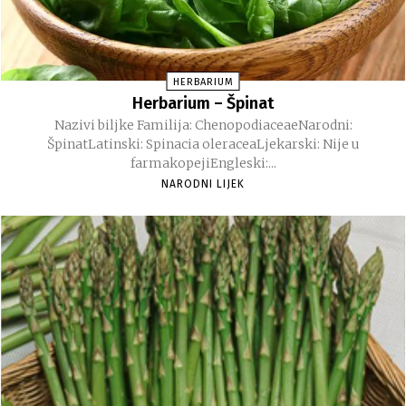
HERBARIUM
Herbarium – Špinat
Nazivi biljke Familija: ChenopodiaceaeNarodni:
ŠpinatLatinski: Spinacia oleraceaLjekarski: Nije u
farmakopejiEngleski:...
NARODNI LIJEK