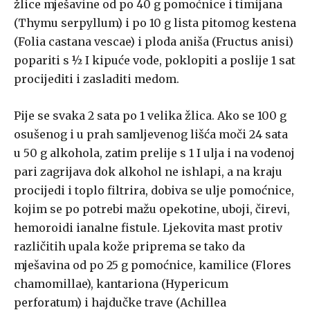
žlice mješavine od po 40 g pomoćnice i timijana
(Thymu serpyllum) i po 10 g lista pitomog kestena
(Folia castana vescae) i ploda aniša (Fructus anisi)
popariti s ½ I kipuće vode, poklopiti a poslije 1 sat
procijediti i zasladiti medom.
Pije se svaka 2 sata po 1 velika žlica. Ako se 100 g
osušenog i u prah samljevenog lišća moči 24 sata
u 50 g alkohola, zatim prelije s 1 I ulja i na vodenoj
pari zagrijava dok alkohol ne ishlapi, a na kraju
procijedi i toplo filtrira, dobiva se ulje pomoćnice,
kojim se po potrebi mažu opekotine, uboji, čirevi,
hemoroidi ianalne fistule. Ljekovita mast protiv
različitih upala kože priprema se tako da
mješavina od po 25 g pomoćnice, kamilice (Flores
chamomillae), kantariona (Hypericum
perforatum) i hajdučke trave (Achillea