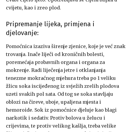
cvijetu, kao i zreo plod.
Pripremanje lijeka, primjena i
djelovanje:
Pomoćnica izaziva širenje zjenice, koje je već znak
trovanja. Inače liječi od kroničnih bolesti,
poremećaja probavnih organa i organa za
mokrenje. Radi liječenja jetre i otklanjanja
tenezme mokraćnog mjehura treba po 1 veliku
žlicu soka iscijeđenog iz svježih zrelih plodova
uzeti svakih pol sata. Od tog se soka stavljaju
oblozi na čireve, uboje, upaljena mjesta i
hemoroide. Sok iz pomoćnice djeluje kao blagi
narkotik i sedativ. Protiv bolova u želucu i
crijevima, te protiv velikog kašlja, treba velike