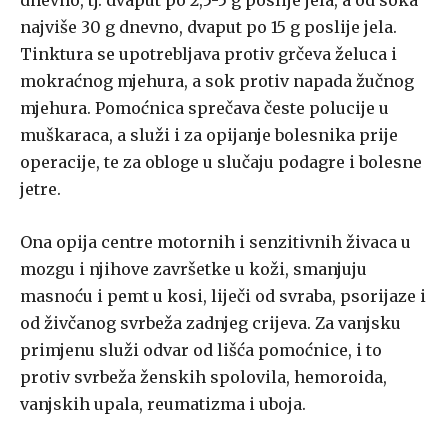
dnevno, tj. dvaput po 2,5-5 g poslije jela, a od soka
najviše 30 g dnevno, dvaput po 15 g poslije jela.
Tinktura se upotrebljava protiv grčeva želuca i
mokraćnog mjehura, a sok protiv napada žučnog
mjehura. Pomoćnica sprečava česte polucije u
muškaraca, a služi i za opijanje bolesnika prije
operacije, te za obloge u slučaju podagre i bolesne
jetre.
Ona opija centre motornih i senzitivnih živaca u
mozgu i njihove završetke u koži, smanjuju
masnoću i pemt u kosi, liječi od svraba, psorijaze i
od živčanog svrbeža zadnjeg crijeva. Za vanjsku
primjenu služi odvar od lišća pomoćnice, i to
protiv svrbeža ženskih spolovila, hemoroida,
vanjskih upala, reumatizma i uboja.