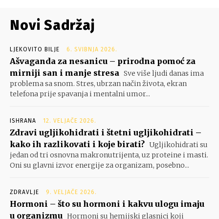
Novi Sadržaj
LJEKOVITO BILJE
6. SVIBNJA 2026.
Ašvaganda za nesanicu – prirodna pomoć za
mirniji san i manje stresa
Sve više ljudi danas ima
problema sa snom. Stres, ubrzan način života, ekran
telefona prije spavanja i mentalni umor...
ISHRANA
12. VELJAČE 2026.
Zdravi ugljikohidrati i štetni ugljikohidrati –
kako ih razlikovati i koje birati?
Ugljikohidrati su
jedan od tri osnovna makronutrijenta, uz proteine i masti.
Oni su glavni izvor energije za organizam, posebno...
ZDRAVLJE
9. VELJAČE 2026.
Hormoni – što su hormoni i kakvu ulogu imaju
u organizmu
Hormoni su hemijski glasnici koji