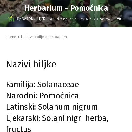
Herbarium – Pomoćnica
-
By
NARODNI LIJEK
2529
Ažurirano
27. SRPNJA 2020.
0
Home
Ljekovito bilje
Herbarium
Nazivi biljke
Familija: Solanaceae
Narodni: Pomoćnica
Latinski: Solanum nigrum
Ljekarski: Solani nigri herba,
fructus