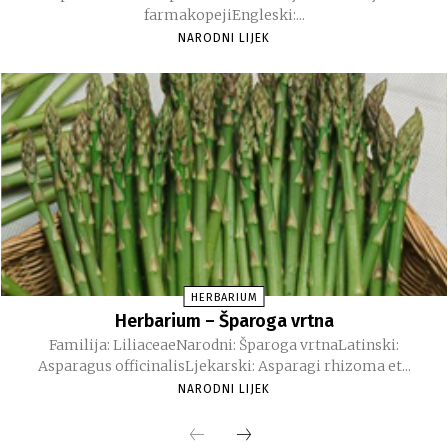
farmakopejiEngleski:...
NARODNI LIJEK
HERBARIUM
Herbarium – Šparoga vrtna
Familija: LiliaceaeNarodni: Šparoga vrtnaLatinski:
Asparagus officinalisLjekarski: Asparagi rhizoma et...
NARODNI LIJEK