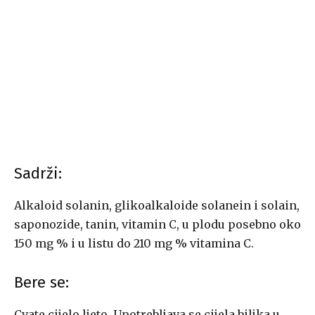
Sadrži:
Alkaloid solanin, glikoalkaloide solanein i solain,
saponozide, tanin, vitamin C, u plodu posebno oko
150 mg % i u listu do 210 mg % vitamina C.
Bere se:
Cvate cijelo ljeto. Upotrebljava se cijela biljka u