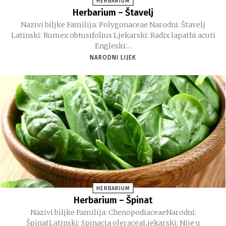
HERBARIUM
Herbarium – Štavelj
Nazivi biljke Familija: Polygonaceae Narodni: Štavelj
Latinski: Rumex obtusifolius Ljekarski: Radix lapathi acuti
Engleski:...
NARODNI LIJEK
HERBARIUM
Herbarium – Špinat
Nazivi biljke Familija: ChenopodiaceaeNarodni:
ŠpinatLatinski: Spinacia oleraceaLjekarski: Nije u