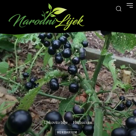
Ljekovito bilje
Herbarium
HERBARIUM