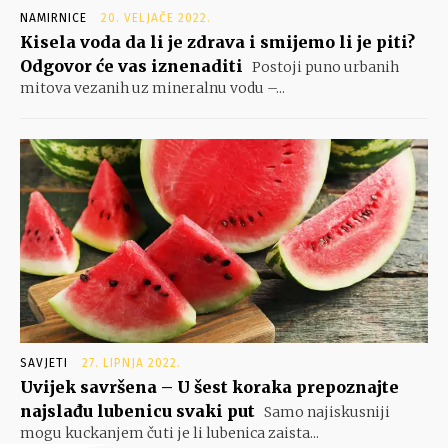
NAMIRNICE
20. VELJAČE 2022.
Kisela voda da li je zdrava i smijemo li je piti?
Odgovor će vas iznenaditi
Postoji puno urbanih
mitova vezanih uz mineralnu vodu –...
SAVJETI
27. LIPNJA 2022.
Uvijek savršena – U šest koraka prepoznajte
najslađu lubenicu svaki put
Samo najiskusniji
mogu kuckanjem čuti je li lubenica zaista...