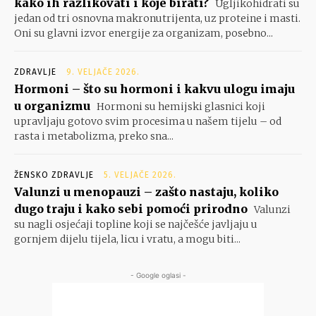
kako ih razlikovati i koje birati?
Ugljikohidrati su
jedan od tri osnovna makronutrijenta, uz proteine i masti.
Oni su glavni izvor energije za organizam, posebno...
ZDRAVLJE
9. VELJAČE 2026.
Hormoni – što su hormoni i kakvu ulogu imaju
u organizmu
Hormoni su hemijski glasnici koji
upravljaju gotovo svim procesima u našem tijelu – od
rasta i metabolizma, preko sna...
ŽENSKO ZDRAVLJE
5. VELJAČE 2026.
Valunzi u menopauzi – zašto nastaju, koliko
dugo traju i kako sebi pomoći prirodno
Valunzi
su nagli osjećaji topline koji se najčešće javljaju u
gornjem dijelu tijela, licu i vratu, a mogu biti...
- Google oglasi -