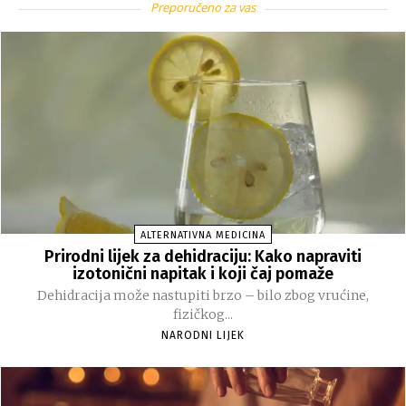
Preporučeno za vas
ALTERNATIVNA MEDICINA
Prirodni lijek za dehidraciju: Kako napraviti
izotonični napitak i koji čaj pomaže
Dehidracija može nastupiti brzo – bilo zbog vrućine,
fizičkog...
NARODNI LIJEK