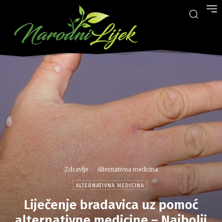
Zdravlje
Alternativna medicina
ALTERNATIVNA MEDICINA
Liječenje bradavica uz pomoć
alternativne medicine – Najbolji