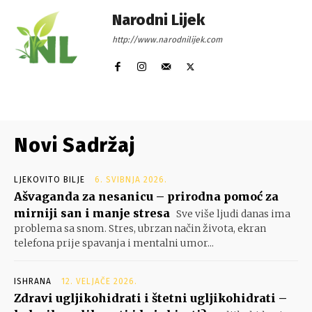
Narodni Lijek
http://www.narodnilijek.com
Novi Sadržaj
LJEKOVITO BILJE
6. SVIBNJA 2026.
Ašvaganda za nesanicu – prirodna pomoć za
mirniji san i manje stresa
Sve više ljudi danas ima
problema sa snom. Stres, ubrzan način života, ekran
telefona prije spavanja i mentalni umor...
ISHRANA
12. VELJAČE 2026.
Zdravi ugljikohidrati i štetni ugljikohidrati –