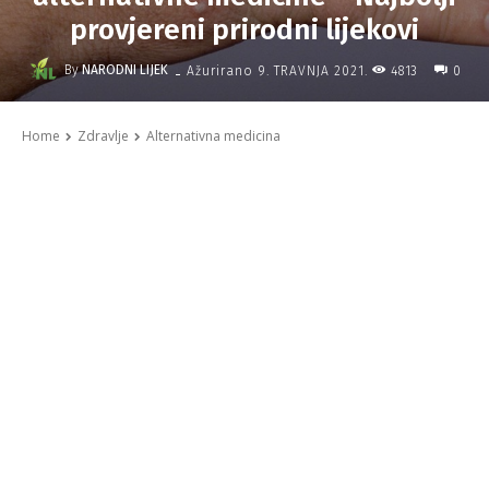
provjereni prirodni lijekovi
-
By
NARODNI LIJEK
4813
Ažurirano
9. TRAVNJA 2021.
0
Home
Zdravlje
Alternativna medicina