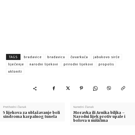
TAGS
bradavice
bradavicu
čuvarkuća
jabukovo sirće
liječenje
narodni lijekovi
prirodni lijekovi
propolis
ukloniti
Prethodni članak
Naredni članak
5 lijekova za ublažavanje boli
Moravka ili Arnika biljka –
sindroma karpalnog tunela
Narodni lijek protiv upale i
bolova u mišićima