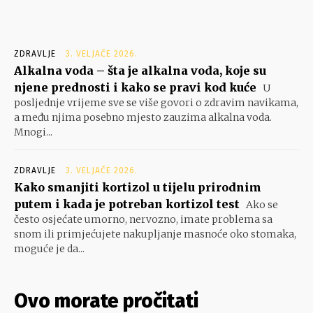
ZDRAVLJE
3. VELJAČE 2026.
Alkalna voda – šta je alkalna voda, koje su
njene prednosti i kako se pravi kod kuće
U
posljednje vrijeme sve se više govori o zdravim navikama,
a među njima posebno mjesto zauzima alkalna voda.
Mnogi...
ZDRAVLJE
3. VELJAČE 2026.
Kako smanjiti kortizol u tijelu prirodnim
putem i kada je potreban kortizol test
Ako se
često osjećate umorno, nervozno, imate problema sa
snom ili primjećujete nakupljanje masnoće oko stomaka,
moguće je da...
Ovo morate pročitati