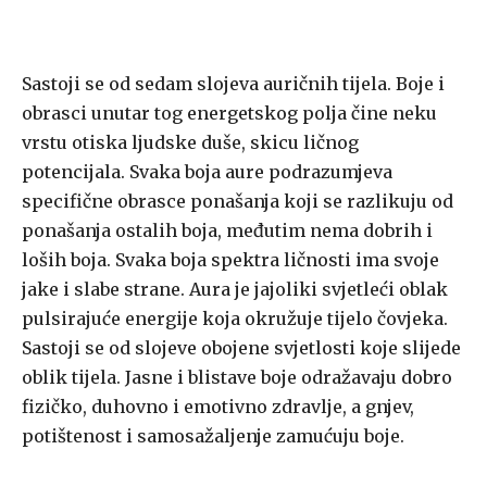
Sastoji se od sedam slojeva auričnih tijela. Boje i
obrasci unutar tog energetskog polja čine neku
vrstu otiska ljudske duše, skicu ličnog
potencijala. Svaka boja aure podrazumjeva
specifične obrasce ponašanja koji se razlikuju od
ponašanja ostalih boja, međutim nema dobrih i
loših boja. Svaka boja spektra ličnosti ima svoje
jake i slabe strane. Aura je jajoliki svjetleći oblak
pulsirajuće energije koja okružuje tijelo čovjeka.
Sastoji se od slojeve obojene svjetlosti koje slijede
oblik tijela. Jasne i blistave boje odražavaju dobro
fizičko, duhovno i emotivno zdravlje, a gnjev,
potištenost i samosažaljenje zamućuju boje.