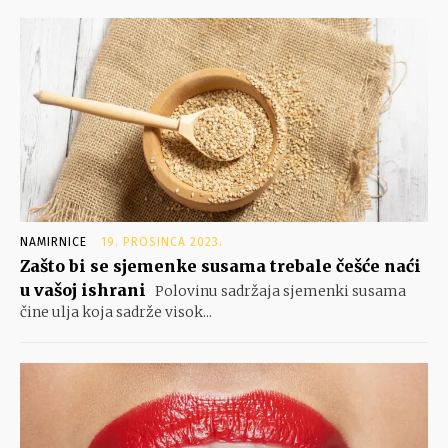
NAMIRNICE
19. PROSINCA 2023.
Zašto bi se sjemenke susama trebale češće naći
u vašoj ishrani
Polovinu sadržaja sjemenki susama
čine ulja koja sadrže visok...