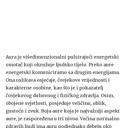
Aura je višedimenzionalni pulsirajući energetski
omotač koji okružuje ljudsko tijelo. Preko aure
energetski komuniciramo sa drugim energijama.
Ona oslikava osjećaje, čovjekove vrijednosti i
karakterne osobine, kao što je i pokazatelj
čovjekovog duhovnog i fizičkog zdravlja. Osim,
obojene svjetlosti, posjeduje veličinu, oblik,
gustoću i zvuk. Boja aure koja je najvažniji aspekt
aure, je raspoređena u tri nivoa. Većina normalno
zdravih ljudi ima auru podjednako debelu oko