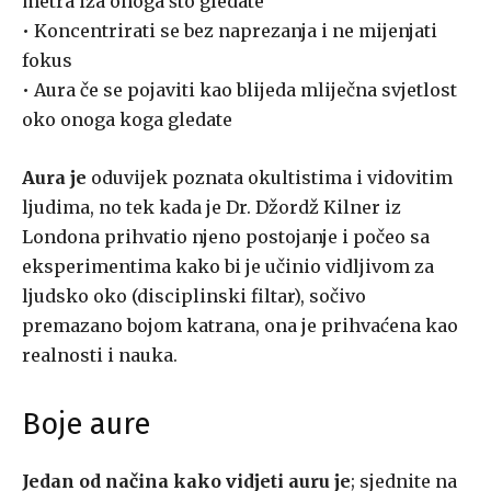
metra iza onoga što gledate
• Koncentrirati se bez naprezanja i ne mijenjati
fokus
• Aura če se pojaviti kao blijeda mliječna svjetlost
oko onoga koga gledate
Aura je
oduvijek poznata okultistima i vidovitim
ljudima, no tek kada je Dr. Džordž Kilner iz
Londona prihvatio njeno postojanje i počeo sa
eksperimentima kako bi je učinio vidljivom za
ljudsko oko (disciplinski filtar), sočivo
premazano bojom katrana, ona je prihvaćena kao
realnosti i nauka.
Boje aure
Jedan od načina kako vidjeti auru je
; sjednite na