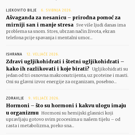
LJEKOVITO BILJE
6. SVIBNJA 2026.
Ašvaganda za nesanicu – prirodna pomoć za
mirniji san i manje stresa
Sve više ljudi danas ima
problema sa snom. Stres, ubrzan način života, ekran
telefona prije spavanja i mentalni umor...
ISHRANA
12. VELJAČE 2026.
Zdravi ugljikohidrati i štetni ugljikohidrati –
kako ih razlikovati i koje birati?
Ugljikohidrati su
jedan od tri osnovna makronutrijenta, uz proteine i masti.
Oni su glavni izvor energije za organizam, posebno...
ZDRAVLJE
9. VELJAČE 2026.
Hormoni – što su hormoni i kakvu ulogu imaju
u organizmu
Hormoni su hemijski glasnici koji
upravljaju gotovo svim procesima u našem tijelu – od
rasta i metabolizma, preko sna...