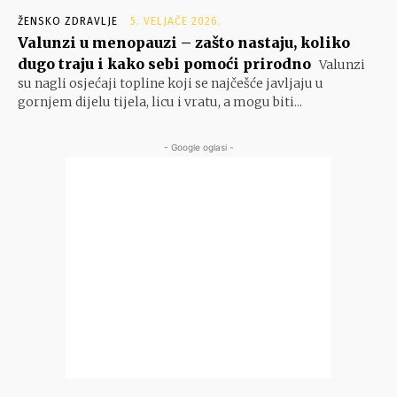
ŽENSKO ZDRAVLJE
5. VELJAČE 2026.
Valunzi u menopauzi – zašto nastaju, koliko
dugo traju i kako sebi pomoći prirodno
Valunzi
su nagli osjećaji topline koji se najčešće javljaju u
gornjem dijelu tijela, licu i vratu, a mogu biti...
- Google oglasi -