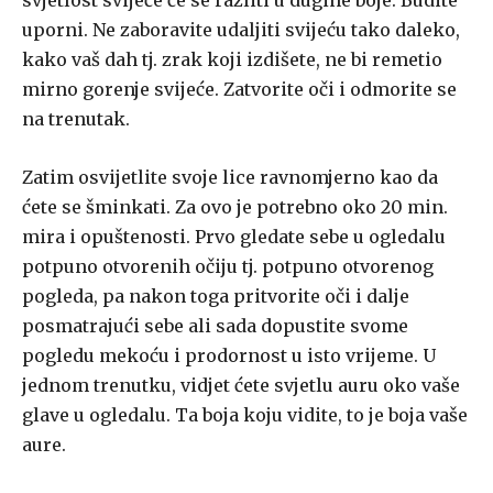
svjetlost svijeće če se razliti u dugine boje. Budite
uporni. Ne zaboravite udaljiti svijeću tako daleko,
kako vaš dah tj. zrak koji izdišete, ne bi remetio
mirno gorenje svijeće. Zatvorite oči i odmorite se
na trenutak.
Zatim osvijetlite svoje lice ravnomjerno kao da
ćete se šminkati. Za ovo je potrebno oko 20 min.
mira i opuštenosti. Prvo gledate sebe u ogledalu
potpuno otvorenih očiju tj. potpuno otvorenog
pogleda, pa nakon toga pritvorite oči i dalje
posmatrajući sebe ali sada dopustite svome
pogledu mekoću i prodornost u isto vrijeme. U
jednom trenutku, vidjet ćete svjetlu auru oko vaše
glave u ogledalu. Ta boja koju vidite, to je boja vaše
aure.