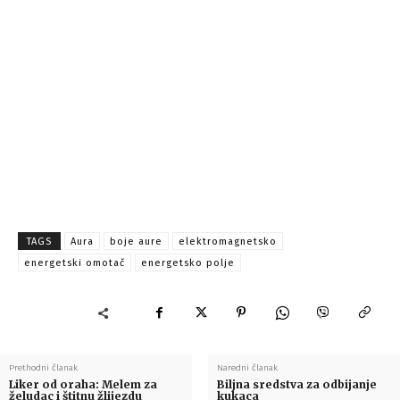
TAGS
Aura
boje aure
elektromagnetsko
energetski omotač
energetsko polje
Prethodni članak
Naredni članak
Liker od oraha: Melem za
Biljna sredstva za odbijanje
želudac i štitnu žlijezdu
kukaca