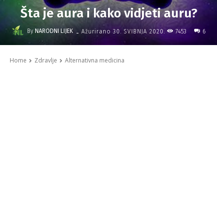
Šta je aura i kako vidjeti auru?
-
By
NARODNI LIJEK
7453
Ažurirano
30. SVIBNJA 2020.
6
Home
Zdravlje
Alternativna medicina