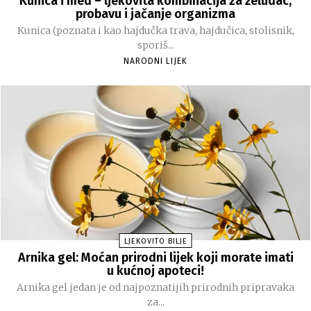
Kunica i med – ljekovita kombinacija za želudac,
probavu i jačanje organizma
Kunica (poznata i kao hajdučka trava, hajdučica, stolisnik,
sporiš...
NARODNI LIJEK
LJEKOVITO BILJE
Arnika gel: Moćan prirodni lijek koji morate imati
u kućnoj apoteci!
Arnika gel jedan je od najpoznatijih prirodnih pripravaka
za...