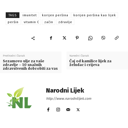
TAGS
imunitet
korijen peršina
korijen peršina kao lijek
peršin
vitamin C
začin
zdravlje
Prethodni članak
Naredni članak
Sezamovo ulje za vaše
Čaj od kamilice lijek za
zdravlje – 10 snažnih
želudac i crijeva
zdravstvenih dobrobiti za vas
Narodni Lijek
http://www.narodnilijek.com