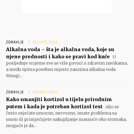
ZDRAVLJE
3. VELJAČE 2026.
Alkalna voda – šta je alkalna voda, koje su
njene prednosti i kako se pravi kod kuće
U
posljednje vrijeme sve se više govori o zdravim navikama,
a među njima posebno mjesto zauzima alkalna voda.
Mnogi...
ZDRAVLJE
3. VELJAČE 2026.
Kako smanjiti kortizol u tijelu prirodnim
putem i kada je potreban kortizol test
Ako se
često osjećate umorno, nervozno, imate problema sa
snom ili primjećujete nakupljanje masnoće oko stomaka,
moguće je da...