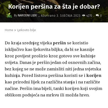
Korijen peršina za šta je dobar?
-
By
NARODNI LIJEK
4270
Ažurirano
3. SIJEČNJA 2023.
0
Home
Ljekovito bilje
Do kraja srednjeg vijeka
peršin
se koristio
isključivo kao ljekovita biljka, da bi se kasnije
kroz povijest proširio kroz gotovo sve kuhinje
svijeta. Danas je peršin jedan od osnovnih začina,
bez kojeg se ne može zamisliti niti jedna svjetska
kuhinja. Pored listova peršina koristi se i
korijen
kao prirodni lijek za različita stanja i na različite
načine. Peršin ima bijeli, tanki korijen koji svojim
oblikom podsjeća na mrkvu ili možda hren.