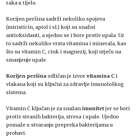
raka u tijelo.
Korijen peršina sadrži nekoliko spojeva
(miristicin, apiol i sl.) koji su snažni
antioksidanti, a ujedno se i bore protiv upala. Uz
to sadrži nekoliko vrsta vitamina i minerala, kao
što su vitamin C, cink i magnezij, koji utječu na
smanjenje upale.
Korijen peršina
odličan je izvor
vitamina C
i
vlakana koji su ključni za zdravlje imunološkog
sistema.
Vitamin C ključan je za snažan
imunitet
jer se bori
protiv stranih bakterija, stresa i upale. Ujedno
pomaže u stvaranju prepreka bakterijama u
probavi.