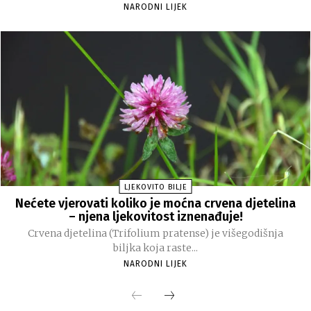
NARODNI LIJEK
LJEKOVITO BILJE
Nećete vjerovati koliko je moćna crvena djetelina
– njena ljekovitost iznenađuje!
Crvena djetelina (Trifolium pratense) je višegodišnja
biljka koja raste...
NARODNI LIJEK