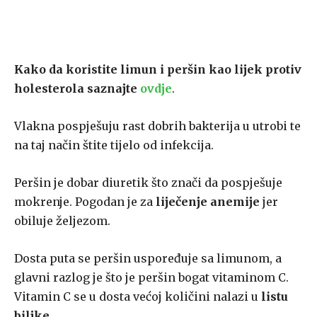
Kako da koristite limun i peršin kao lijek protiv
holesterola saznajte
ovdje
.
Vlakna pospješuju rast dobrih bakterija u utrobi te
na taj način štite tijelo od infekcija.
Peršin je dobar diuretik što znači da pospješuje
mokrenje. Pogodan je za
liječenje anemije
jer
obiluje željezom.
Dosta puta se peršin uspoređuje sa limunom, a
glavni razlog je što je peršin bogat vitaminom C.
Vitamin C se u dosta većoj količini nalazi u
listu
biljke
.