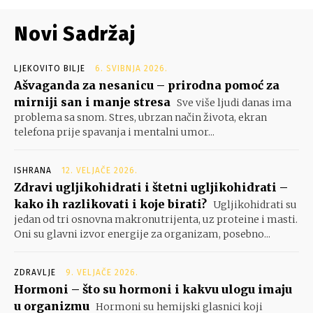
Novi Sadržaj
LJEKOVITO BILJE
6. SVIBNJA 2026.
Ašvaganda za nesanicu – prirodna pomoć za
mirniji san i manje stresa
Sve više ljudi danas ima
problema sa snom. Stres, ubrzan način života, ekran
telefona prije spavanja i mentalni umor...
ISHRANA
12. VELJAČE 2026.
Zdravi ugljikohidrati i štetni ugljikohidrati –
kako ih razlikovati i koje birati?
Ugljikohidrati su
jedan od tri osnovna makronutrijenta, uz proteine i masti.
Oni su glavni izvor energije za organizam, posebno...
ZDRAVLJE
9. VELJAČE 2026.
Hormoni – što su hormoni i kakvu ulogu imaju
u organizmu
Hormoni su hemijski glasnici koji