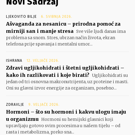
Novi Sadržaj
LJEKOVITO BILJE
6. SVIBNJA 2026.
Ašvaganda za nesanicu – prirodna pomoć za
mirniji san i manje stresa
Sve više ljudi danas ima
problema sa snom. Stres, ubrzan način života, ekran
telefona prije spavanja i mentalni umor...
ISHRANA
12. VELJAČE 2026.
Zdravi ugljikohidrati i štetni ugljikohidrati –
kako ih razlikovati i koje birati?
Ugljikohidrati su
jedan od tri osnovna makronutrijenta, uz proteine i masti.
Oni su glavni izvor energije za organizam, posebno...
ZDRAVLJE
9. VELJAČE 2026.
Hormoni – što su hormoni i kakvu ulogu imaju
u organizmu
Hormoni su hemijski glasnici koji
upravljaju gotovo svim procesima u našem tijelu – od
rasta i metabolizma, preko sna...