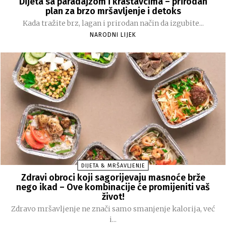
Dijeta sa paradajzom i krastavcima – prirodan
plan za brzo mršavljenje i detoks
Kada tražite brz, lagan i prirodan način da izgubite...
NARODNI LIJEK
DIJETA & MRŠAVLJENJE
Zdravi obroci koji sagorijevaju masnoće brže
nego ikad – Ove kombinacije će promijeniti vaš
život!
Zdravo mršavljenje ne znači samo smanjenje kalorija, već
i...