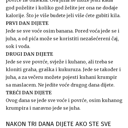
povrće ne omekša. Ova juha se može jesti kada
god poželite i koliko god želite jer ona ne dodaje
kalorije. Što je više budete jeli više ćete gubiti kila.
PRVI DAN DIJETE
Jede se sve voće osim banana. Pored voća jede se i
juha, a od pića može se koristiti nezašećereni čaj,
sok i voda.
DRUGI DAN DIJETE
Jede se sve povrće, svježe i kuhano, ali treba se
kloniti graha, graška i kukuruza. Jede se također i
juha, a za večeru možete pojesti kuhani krumpir
sa maslacem. Ne jedite voće drugog dana dijete.
TREĆI DAN DIJETE
Ovog dana se jede sve voće i povrće, osim kuhanog
krumpira i naravno jede se juha.
NAKON TRI DANA DIJETE AKO STE SVE