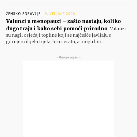
ŽENSKO ZDRAVLJE
5. VELJAČE 2026.
Valunzi u menopauzi – zašto nastaju, koliko
dugo traju i kako sebi pomoći prirodno
Valunzi
su nagli osjećaji topline koji se najčešće javljaju u
gornjem dijelu tijela, licu i vratu, a mogu biti...
- Google oglasi -