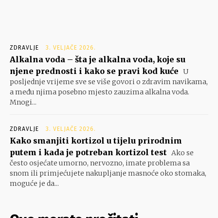
ZDRAVLJE
3. VELJAČE 2026.
Alkalna voda – šta je alkalna voda, koje su
njene prednosti i kako se pravi kod kuće
U
posljednje vrijeme sve se više govori o zdravim navikama,
a među njima posebno mjesto zauzima alkalna voda.
Mnogi...
ZDRAVLJE
3. VELJAČE 2026.
Kako smanjiti kortizol u tijelu prirodnim
putem i kada je potreban kortizol test
Ako se
često osjećate umorno, nervozno, imate problema sa
snom ili primjećujete nakupljanje masnoće oko stomaka,
moguće je da...