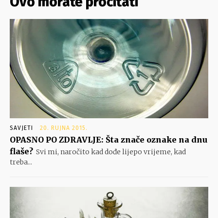
Ovo morate pročitati
SAVJETI
20. RUJNA 2015.
OPASNO PO ZDRAVLJE: Šta znače oznake na dnu
flaše?
Svi mi, naročito kad dođe lijepo vrijeme, kad
treba...