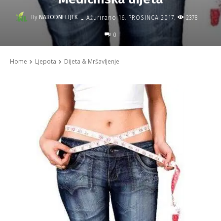
-
By
NARODNI LIJEK
2378
Ažurirano
16. PROSINCA 2017.
0
Home
Ljepota
Dijeta & Mršavljenje