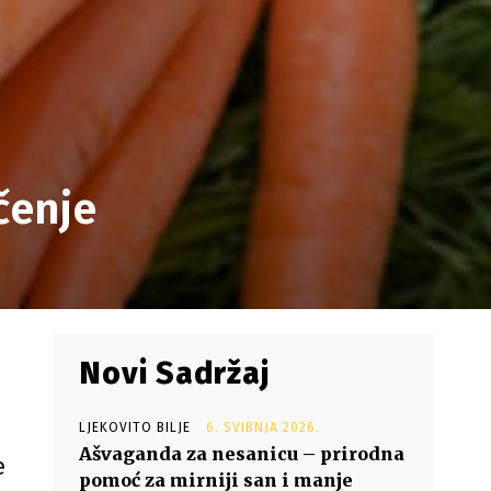
čenje
Novi Sadržaj
LJEKOVITO BILJE
6. SVIBNJA 2026.
Ašvaganda za nesanicu – prirodna
e
pomoć za mirniji san i manje