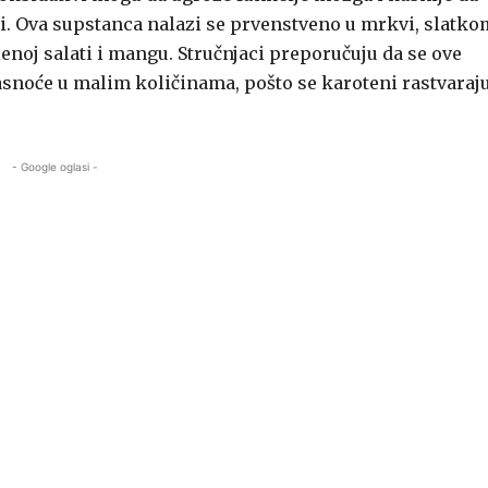
iji. Ova supstanca nalazi se prvenstveno u mrkvi, slatko
lenoj salati i mangu. Stručnjaci preporučuju da se ove
oće u malim količinama, pošto se karoteni rastvaraju
- Google oglasi -