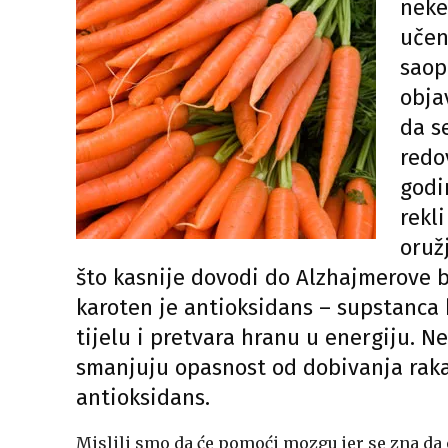
neke
učen
saop
obja
da s
redo
godi
rekl
oruž
što kasnije dovodi do Alzhajmerove b
karoten je antioksidans – supstanca
tijelu i pretvara hranu u energiju. N
smanjuju opasnost od dobivanja raka 
antioksidans.
Mislili smo da će pomoći mozgu jer se zna da