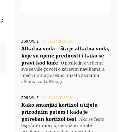
ZDRAVLJE
3. VELJAČE 2026.
Alkalna voda – šta je alkalna voda,
koje su njene prednosti i kako se
pravi kod kuće
U posljednje vrijeme
sve se više govori o zdravim navikama, a
među njima posebno mjesto zauzima
alkalna voda. Mnogi...
ZDRAVLJE
3. VELJAČE 2026.
Kako smanjiti kortizol u tijelu
prirodnim putem i kada je
potreban kortizol test
Ako se često
osjećate umorno, nervozno, imate
problema sa snom ili primjećujete