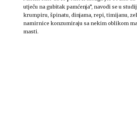
utječu na gubitak pamćenja”, navodi se u stud
krumpiru, špinatu, dinjama, repi, timijanu, ze
namirnice konzumiraju sa nekim oblikom masn
masti.