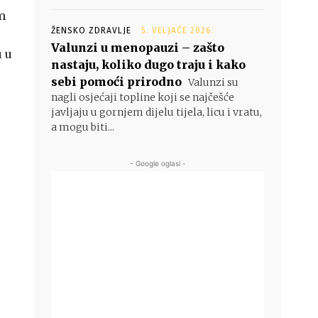
m
ŽENSKO ZDRAVLJE
5. VELJAČE 2026.
Valunzi u menopauzi – zašto
 u
nastaju, koliko dugo traju i kako
sebi pomoći prirodno
Valunzi su
nagli osjećaji topline koji se najčešće
javljaju u gornjem dijelu tijela, licu i vratu,
a mogu biti...
- Google oglasi -