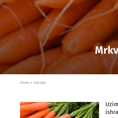
Mrkv
Home
Zdravlje
Uzim
ishr