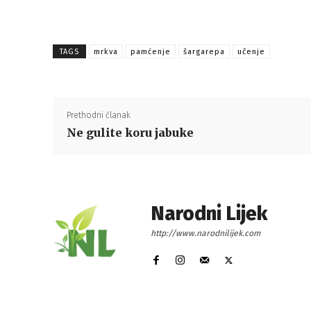
TAGS
mrkva
pamćenje
šargarepa
učenje
Prethodni članak
Ne gulite koru jabuke
Narodni Lijek
http://www.narodnilijek.com