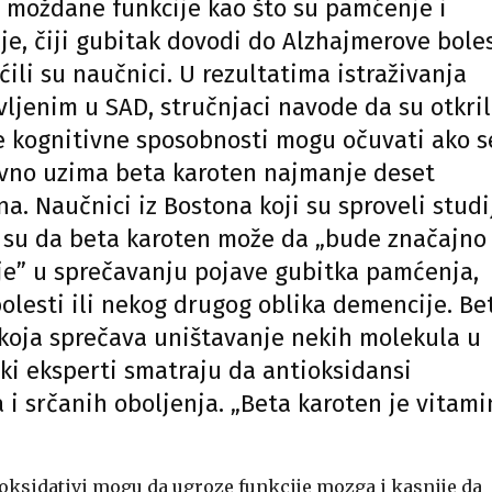
 moždane funkcije kao što su pamćenje i
je, čiji gubitak dovodi do Alzhajmerove boles
ćili su naučnici. U rezultatima istraživanja
vljenim u SAD, stručnjaci navode da su otkril
e kognitivne sposobnosti mogu očuvati ako s
vno uzima beta karoten najmanje deset
na. Naučnici iz Bostona koji su sproveli studi
i su da beta karoten može da „bude značajno
je” u sprečavanju pojave gubitka pamćenja,
olesti ili nekog drugog oblika demencije. Be
 koja sprečava uništavanje nekih molekula u
eki eksperti smatraju da antioksidansi
i srčanih oboljenja. „Beta karoten je vitami
 oksidativi mogu da ugroze funkcije mozga i kasnije da