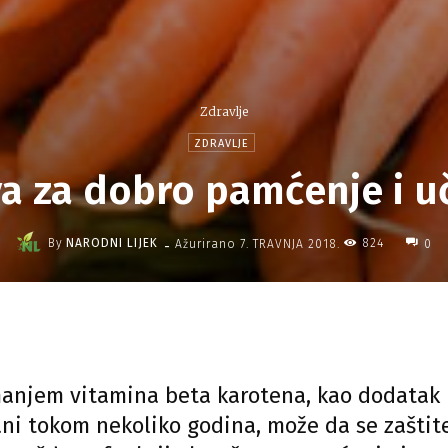
Zdravlje
ZDRAVLJE
a za dobro pamćenje i u
-
By
NARODNI LIJEK
824
Ažurirano
7. TRAVNJA 2018.
0
anjem vitamina beta karotena, kao dodatak
ani tokom nekoliko godina, može da se zaštit