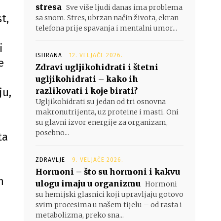
stresa
Sve više ljudi danas ima problema
t,
sa snom. Stres, ubrzan način života, ekran
telefona prije spavanja i mentalni umor...
i
ISHRANA
12. VELJAČE 2026.
e
Zdravi ugljikohidrati i štetni
ugljikohidrati – kako ih
ju,
razlikovati i koje birati?
Ugljikohidrati su jedan od tri osnovna
makronutrijenta, uz proteine i masti. Oni
su glavni izvor energije za organizam,
posebno...
ta
ZDRAVLJE
9. VELJAČE 2026.
Hormoni – što su hormoni i kakvu
n
ulogu imaju u organizmu
Hormoni
su hemijski glasnici koji upravljaju gotovo
svim procesima u našem tijelu – od rasta i
metabolizma, preko sna...