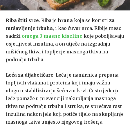
Riba štiti srce
. Riba je
hrana
koja se koristi
za
mršavljenje trbuha
, i kao čuvar srca. Riblje meso
sadrži
omega 3 masne kiseline
koje poboljšavaju
osjetljivost inzulina, a on utječe na izgradnju
mišićnog tkiva i topljenje masnoga tkiva na
području trbuha.
Leća za dijabetičare
. Leća je namirnica prepuna
topljivih vlakana i proteina koji imaju važnu
ulogu u stabiliziranju šećera u krvi. Često jedenje
leće pomaže u prevenciji nakupljanja masnoga
tkiva na području trbuha i struka, te sprečava rast
inzulina nakon jela koji potiče tijelo na skupljanje
masnoga tkiva umjesto njegovog trošenja.