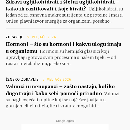
Zdravi ugljikohidrati i štetni ugljikohidrati –
kako ih razlikovati i koje birati?
Ugljikohidrati su
jedan od tri osnovna makronutrijenta, uz proteine i masti.
Oni su glavni izvor energije za organizam, posebno...
ZDRAVLJE
9. VELJAČE 2026.
Hormoni – što su hormoni i kakvu ulogu imaju
u organizmu
Hormoni su hemijski glasnici koji
upravljaju gotovo svim procesima u našem tijelu – od
rasta i metabolizma, preko sna...
ŽENSKO ZDRAVLJE
5. VELJAČE 2026.
Valunzi u menopauzi – zašto nastaju, koliko
dugo traju i kako sebi pomoći prirodno
Valunzi
su nagli osjećaji topline koji se najčešće javljaju u
gornjem dijelu tijela, licu i vratu, a mogu biti...
- Google oglasi -