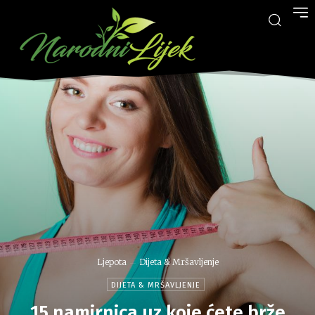
Ljepota
Dijeta & Mršavljenje
DIJETA & MRŠAVLJENJE
15 namirnica uz koje ćete brže