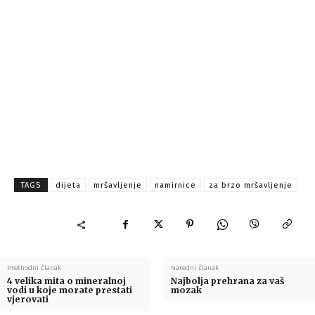
TAGS
dijeta
mršavljenje
namirnice
za brzo mršavljenje
Prethodni članak
Naredni članak
4 velika mita o mineralnoj
Najbolja prehrana za vaš
vodi u koje morate prestati
mozak
vjerovati