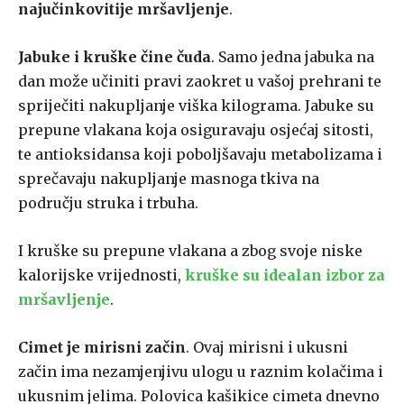
najučinkovitije
mršavljenje
.
Jabuke i kruške čine čuda
. Samo jedna jabuka na
dan može učiniti pravi zaokret u vašoj prehrani te
spriječiti nakupljanje viška kilograma. Jabuke su
prepune vlakana koja osiguravaju osjećaj sitosti,
te antioksidansa koji poboljšavaju metabolizama i
sprečavaju nakupljanje masnoga tkiva na
području struka i trbuha.
I kruške su prepune vlakana a zbog svoje niske
kalorijske vrijednosti,
kruške su idealan izbor za
mršavljenje
.
Cimet je mirisni začin
. Ovaj mirisni i ukusni
začin ima nezamjenjivu ulogu u raznim kolačima i
ukusnim jelima. Polovica kašikice cimeta dnevno