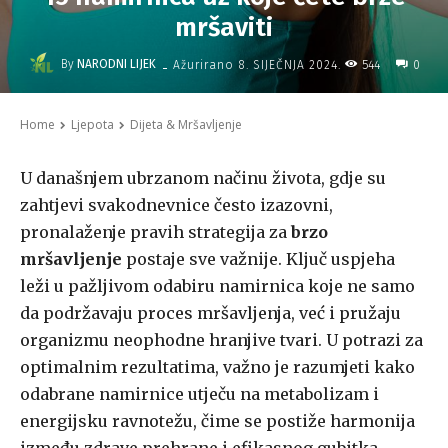
mršaviti
-
By
NARODNI LIJEK
544
Ažurirano
8. SIJEČNJA 2024.
0
Home
Ljepota
Dijeta & Mršavljenje
U današnjem ubrzanom načinu života, gdje su
zahtjevi svakodnevnice često izazovni,
pronalaženje pravih strategija za
brzo
mršavljenje
postaje sve važnije. Ključ uspjeha
leži u pažljivom odabiru namirnica koje ne samo
da podržavaju proces mršavljenja, već i pružaju
organizmu neophodne hranjive tvari. U potrazi za
optimalnim rezultatima, važno je razumjeti kako
odabrane namirnice utječu na metabolizam i
energijsku ravnotežu, čime se postiže harmonija