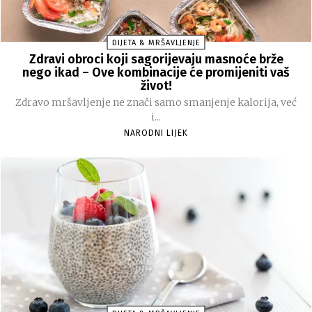
DIJETA & MRŠAVLJENJE
Zdravi obroci koji sagorijevaju masnoće brže
nego ikad – Ove kombinacije će promijeniti vaš
život!
Zdravo mršavljenje ne znači samo smanjenje kalorija, već
i...
NARODNI LIJEK