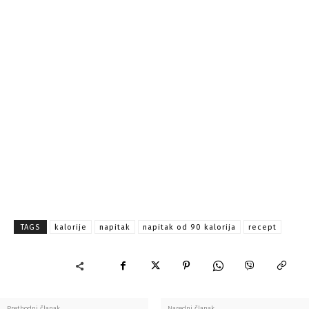
TAGS
kalorije
napitak
napitak od 90 kalorija
recept
Prethodni članak
Naredni članak