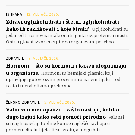
ISHRANA
12. VELJAČE 2026.
Zdravi ugljikohidrati i štetni ugljikohidrati –
kako ih razlikovati i koje birati?
Ugljikohidrati su
jedan od tri osnovna makronutrijenta, uz proteine i masti.
Oni su glavni izvor energije za organizam, posebno...
ZDRAVLJE
9. VELJAČE 2026.
Hormoni – što su hormoni i kakvu ulogu imaju
u organizmu
Hormoni su hemijski glasnici koji
upravljaju gotovo svim procesima u našem tijelu – od
rasta i metabolizma, preko sna...
ŽENSKO ZDRAVLJE
5. VELJAČE 2026.
Valunzi u menopauzi – zašto nastaju, koliko
dugo traju i kako sebi pomoći prirodno
Valunzi
su nagli osjećaji topline koji se najčešće javljaju u
gornjem dijelu tijela, licu i vratu, a mogu biti...