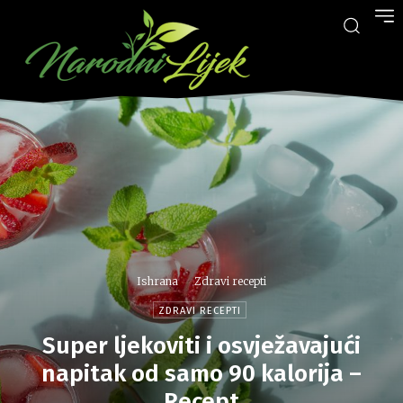
Ishrana
Zdravi recepti
ZDRAVI RECEPTI
Super ljekoviti i osvježavajući
napitak od samo 90 kalorija –
Recept