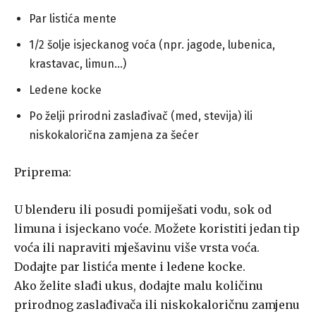
Par listića mente
1/2 šolje isjeckanog voća (npr. jagode, lubenica,
krastavac, limun…)
Ledene kocke
Po želji prirodni zaslađivač (med, stevija) ili
niskokalorična zamjena za šećer
Priprema:
U blenderu ili posudi pomiješati vodu, sok od
limuna i isjeckano voće. Možete koristiti jedan tip
voća ili napraviti mješavinu više vrsta voća.
Dodajte par listića mente i ledene kocke.
Ako želite slađi ukus, dodajte malu količinu
prirodnog zaslađivača ili niskokaloričnu zamjenu