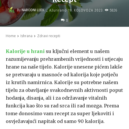
-
By
NARODNI LIJEK
5826
Ažurirano
19. KOLOVOZA 2023.
0
Home
Ishrana
Zdravi recepti
Kalorije u hrani
su ključni element u našem
razumijevanju prehrambenih vrijednosti i utjecaju
hrane na naše tijelo. Kalorije unesene pićem lakše
se pretvaraju u masnoće od kalorija koje potječu
iz krutih namirnica. Kalorije su potrebne našem
tijelu za obavljanje svakodnevnih aktivnosti poput
hodanja, disanja, ali i za održavanje vitalnih
funkcija kao što su rad srca ili rad mozga. Prema
tome donosimo vam recept za super ljekoviti i
osvježavajući napitak od samo 90 kalorija.