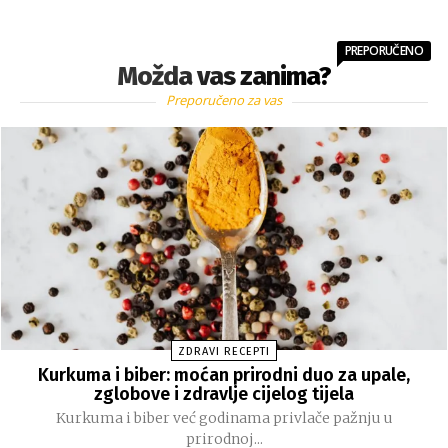
PREPORUČENO
Možda vas zanima?
Preporučeno za vas
ZDRAVI RECEPTI
Kurkuma i biber: moćan prirodni duo za upale,
zglobove i zdravlje cijelog tijela
Kurkuma i biber već godinama privlače pažnju u
prirodnoj...