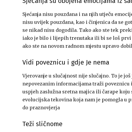
Sjećanja su obojena emocijama iz sa
Sjećanja nisu pouzdana i na njih utječu emocije
nisu uvijek pouzdana, kao i činjenica da se got
se nikad nisu dogodila. Tako ako ste tek prekin
iako je bilo i lijepih trenutaka ili bi se loš 
ako ste na novom radnom mjestu upravo dobi
Vidi poveznicu i gdje Je nema
Vjerovanje u slučajnost nije slučajno. To je jo
nepovezanim informacijama traži poveznicu ia
uspjeh zaslužna sretna majica ili čarape koju s
evolucijska tekovina koja nam je pomogla u pre
do praznovjerja
Teži sličnome