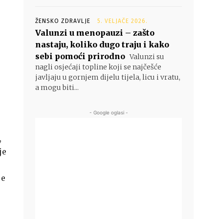
ŽENSKO ZDRAVLJE
5. VELJAČE 2026.
Valunzi u menopauzi – zašto
nastaju, koliko dugo traju i kako
sebi pomoći prirodno
Valunzi su
nagli osjećaji topline koji se najčešće
javljaju u gornjem dijelu tijela, licu i vratu,
a mogu biti...
- Google oglasi -
,
je
je