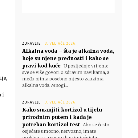
ZDRAVLJE
3. VELJAČE 2026.
Alkalna voda – šta je alkalna voda,
koje su njene prednosti i kako se
pravi kod kuće
U posljednje vrijeme
sve se više govori o zdravim navikama, a
ije,
među njima posebno mjesto zauzima
alkalna voda. Mnogi...
 i
ZDRAVLJE
3. VELJAČE 2026.
Kako smanjiti kortizol u tijelu
prirodnim putem i kada je
potreban kortizol test
Ako se često
osjećate umorno, nervozno, imate
problema sa snom ili primjećujete