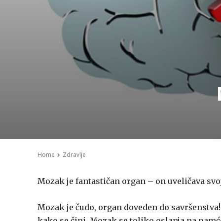
Home
Zdravlje
Mozak je fantastičan organ – on uveličava svo
Mozak je čudo, organ doveden do savršenstva! J
kako se čini. Mozak se toliko oslanja na pamć