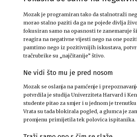
Mozak je programiran tako da stalnotraži negat
morao stalno paziti da ga ne pojede divlja živo
fokusiran samo na opasnosti te zanemaruje šir
reagira na negativne vijesti nego na one poziti
pamtimo nego iz pozitivnijih iskustava, potvrđ
tračrubrike su „najčitanije” štivo.
Ne vidi što mu je pred nosom
Mozak se oslanja na pamćenje i prepoznavanj
potvrdila je studija Univerziteta Harvard i K
studente pitao za smjer i u jednom je trenutku
Vrata su tada blokirala pogled, a glumca je zam
promjenu primijetila tek polovica ispitanika.
Traži samo ono s čim se slaže