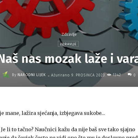
Zdravlje
ZDRAVLJE
Naš nas mozak laže i var
-
By
NARODNI LIJEK
1342
Ažurirano
9. PROSINCA 2023.
0
je mane, lažira sjećanja, izbjegava sukobe…
e li to tačno? Naučnici kažu da nije baš sve tako sjajno
enje da čovjek često ne vidi ono što mu je doslovno pred