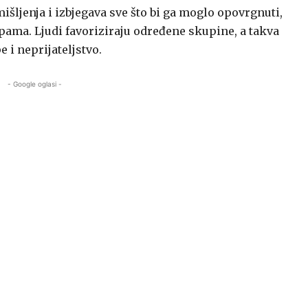
išljenja i izbjegava sve što bi ga moglo opovrgnuti,
pama. Ljudi favoriziraju određene skupine, a takva
 i neprijateljstvo.
- Google oglasi -