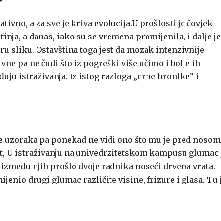
ivno, a za sve je kriva evolucija.U prošlosti je čovjek
tinja, a danas, iako su se vremena promijenila, i dalje je
u sliku. Ostavština toga jest da mozak intenzivnije
vne pa ne čudi što iz pogreški više učimo i bolje ih
uju istraživanja. Iz istog razloga „crne hronlke” i
e uzoraka pa ponekad ne vidi ono što mu je pred nosom
ent, U istraživanju na univedrzitetskom kampusu glumac 
 između njih prošlo dvoje radnika noseći drvena vrata.
ijenio drugi glumac različite visine, frizure i glasa. Tu 