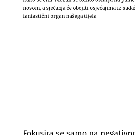
nosom, a sjećanja će obojiti osjećajima iz sadaš
fantastični organ našega tijela.
Fokusira se samo na negativn