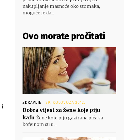
nakupljanje masnoće oko stomaka,
moguće je da...
Ovo morate pročitati
ZDRAVLJE
29. KOLOVOZA 2012.
 i
Dobra vijest za žene koje piju
kafu
Žene koje piju gazirana pića sa
kofeinom su u...