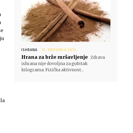
a
a
še
ju
ISHRANA
13. PROSINCA 2013.
Hrana za brže mršavljenje
Zdrava
ishrana nije dovoljna za gubitak
kilograma. Fizička aktivnost...
la