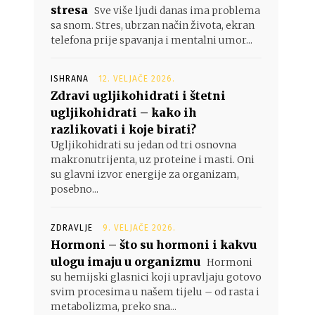
stresa
Sve više ljudi danas ima problema
sa snom. Stres, ubrzan način života, ekran
telefona prije spavanja i mentalni umor...
ISHRANA
12. VELJAČE 2026.
Zdravi ugljikohidrati i štetni
ugljikohidrati – kako ih
razlikovati i koje birati?
Ugljikohidrati su jedan od tri osnovna
makronutrijenta, uz proteine i masti. Oni
su glavni izvor energije za organizam,
posebno...
ZDRAVLJE
9. VELJAČE 2026.
Hormoni – što su hormoni i kakvu
ulogu imaju u organizmu
Hormoni
su hemijski glasnici koji upravljaju gotovo
svim procesima u našem tijelu – od rasta i
metabolizma, preko sna...