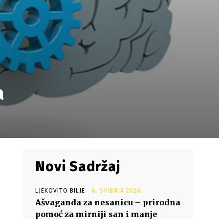
a
Novi Sadržaj
LJEKOVITO BILJE
6. SVIBNJA 2026.
Ašvaganda za nesanicu – prirodna
pomoć za mirniji san i manje