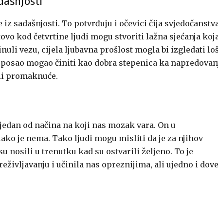
dašnjosti
 iz sadašnjosti. To potvrđuju i očevici čija svjedočanstv
ovo kod četvrtine ljudi mogu stvoriti lažna sjećanja koj
uli vezu, cijela ljubavna prošlost mogla bi izgledati lo
prvi posao mogao činiti kao dobra stepenica ka napredovan
li promaknuće.
š jedan od načina na koji nas mozak vara. On u
ko je nema. Tako ljudi mogu misliti da je za njihov
u nosili u trenutku kad su ostvarili željeno. To je
življavanju i učinila nas opreznijima, ali ujedno i dove