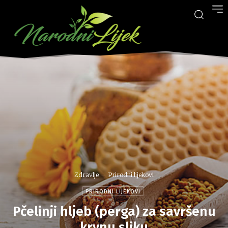
Zdravlje
Prirodni lijekovi
PRIRODNI LIJEKOVI
Pčelinji hljeb (perga) za savršenu
krvnu sliku