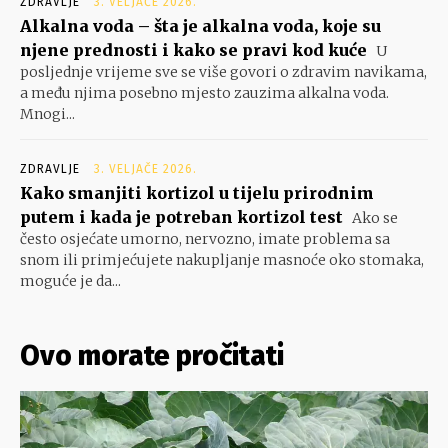
ZDRAVLJE
3. VELJAČE 2026.
Alkalna voda – šta je alkalna voda, koje su
njene prednosti i kako se pravi kod kuće
U
posljednje vrijeme sve se više govori o zdravim navikama,
a među njima posebno mjesto zauzima alkalna voda.
Mnogi...
ZDRAVLJE
3. VELJAČE 2026.
Kako smanjiti kortizol u tijelu prirodnim
putem i kada je potreban kortizol test
Ako se
često osjećate umorno, nervozno, imate problema sa
snom ili primjećujete nakupljanje masnoće oko stomaka,
moguće je da...
Ovo morate pročitati