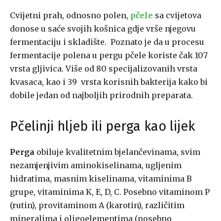
Cvijetni prah, odnosno polen,
pčele
sa cvijetova
donose u saće svojih košnica gdje vrše njegovu
fermentaciju i skladište. Poznato je da u procesu
fermentacije polena u pergu pčele koriste čak 107
vrsta gljivica. Više od 80 specijalizovanih vrsta
kvasaca, kao i 39 vrsta korisnih bakterija kako bi
dobile jedan od najboljih prirodnih preparata.
Pčelinji hljeb ili perga kao lijek
Perga
obiluje kvalitetnim bjelančevinama, svim
nezamjenjivim aminokiselinama, ugljenim
hidratima, masnim kiselinama, vitaminima B
grupe, vitaminima K, E, D, C. Posebno vitaminom P
(rutin), provitaminom A (karotin), različitim
mineralima i oligoelementima (posebno