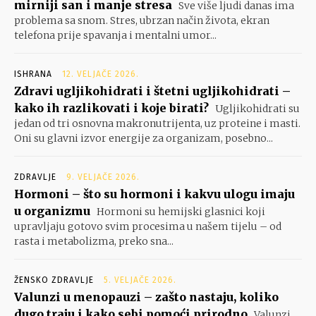
mirniji san i manje stresa
Sve više ljudi danas ima
problema sa snom. Stres, ubrzan način života, ekran
telefona prije spavanja i mentalni umor...
ISHRANA
12. VELJAČE 2026.
Zdravi ugljikohidrati i štetni ugljikohidrati –
kako ih razlikovati i koje birati?
Ugljikohidrati su
jedan od tri osnovna makronutrijenta, uz proteine i masti.
Oni su glavni izvor energije za organizam, posebno...
ZDRAVLJE
9. VELJAČE 2026.
Hormoni – što su hormoni i kakvu ulogu imaju
u organizmu
Hormoni su hemijski glasnici koji
upravljaju gotovo svim procesima u našem tijelu – od
rasta i metabolizma, preko sna...
ŽENSKO ZDRAVLJE
5. VELJAČE 2026.
Valunzi u menopauzi – zašto nastaju, koliko
dugo traju i kako sebi pomoći prirodno
Valunzi