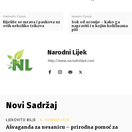
Prethodni članak
Naredni članak
Riješite se mrava i paukova uz
Sok od aronije – kako ga
ovih nekoliko trikova
napraviti i u kojim količinama
piti
Narodni Lijek
http://www.narodnilijek.com
Novi Sadržaj
LJEKOVITO BILJE
6. SVIBNJA 2026.
Ašvaganda za nesanicu – prirodna pomoć za