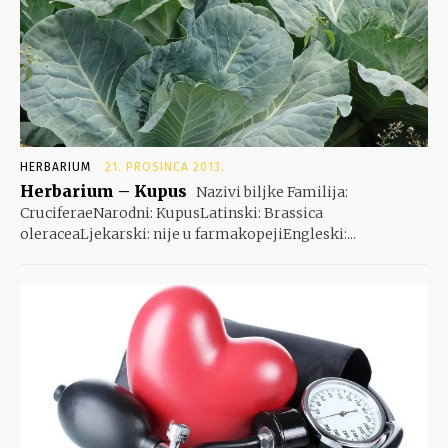
HERBARIUM
21. PROSINCA 2013.
Herbarium – Kupus
Nazivi biljke Familija:
CruciferaeNarodni: KupusLatinski: Brassica
oleraceaLjekarski: nije u farmakopejiEngleski:...