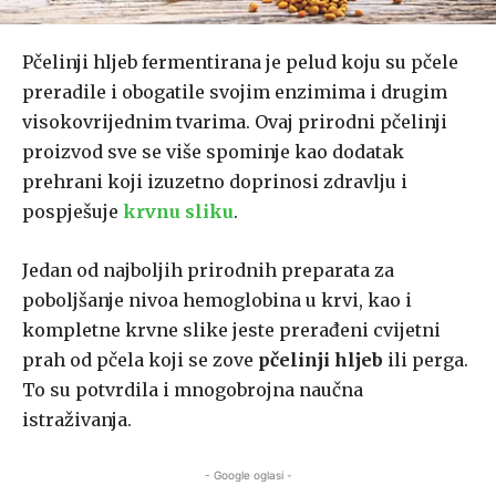
Pčelinji hljeb fermentirana je pelud koju su pčele
preradile i obogatile svojim enzimima i drugim
visokovrijednim tvarima. Ovaj prirodni pčelinji
proizvod sve se više spominje kao dodatak
prehrani koji izuzetno doprinosi zdravlju i
pospješuje
krvnu sliku
.
Jedan od najboljih prirodnih preparata za
poboljšanje nivoa hemoglobina u krvi, kao i
kompletne krvne slike jeste prerađeni cvijetni
prah od pčela koji se zove
pčelinji hljeb
ili perga.
To su potvrdila i mnogobrojna naučna
istraživanja.
- Google oglasi -