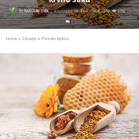
-
By
NARODNI LIJEK
9154
Ažurirano
18. PROSINCA 2019.
0
Home
Zdravlje
Prirodni lijekovi