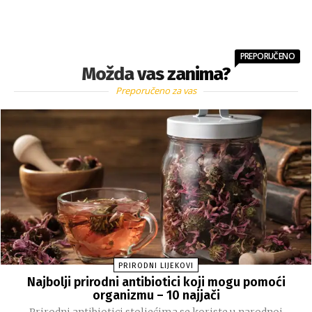
PREPORUČENO
Možda vas zanima?
Preporučeno za vas
PRIRODNI LIJEKOVI
Najbolji prirodni antibiotici koji mogu pomoći
organizmu – 10 najjači