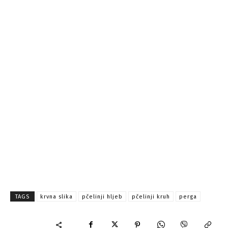
TAGS
krvna slika
pčelinji hljeb
pčelinji kruh
perga