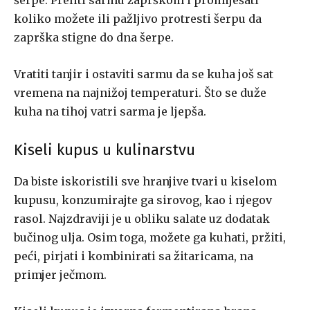
šerpe. Preliti sarmu zaprškom i promiješati
koliko možete ili pažljivo protresti šerpu da
zaprška stigne do dna šerpe.
Vratiti tanjir i ostaviti sarmu da se kuha još sat
vremena na najnižoj temperaturi. Što se duže
kuha na tihoj vatri sarma je ljepša.
Kiseli kupus u kulinarstvu
Da biste iskoristili sve hranjive tvari u kiselom
kupusu, konzumirajte ga sirovog, kao i njegov
rasol. Najzdraviji je u obliku salate uz dodatak
bučinog ulja. Osim toga, možete ga kuhati, pržiti,
peći, pirjati i kombinirati sa žitaricama, na
primjer ječmom.