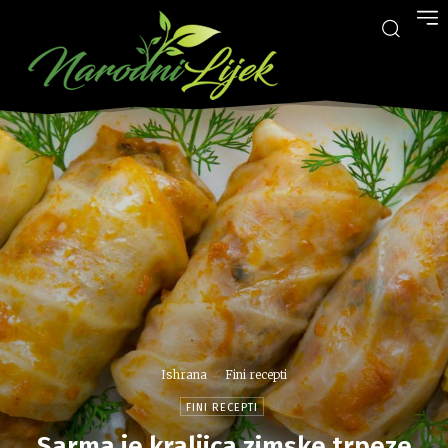
Ishrana
Fini recepti
FINI RECEPTI
Sarma je kraljica zimske trpeze