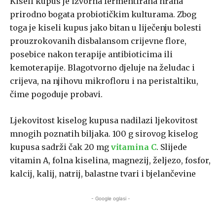
Kiseli kupus je izvorna fermentirana hrana
prirodno bogata probiotičkim kulturama. Zbog
toga je kiseli kupus jako bitan u liječenju bolesti
prouzrokovanih disbalansom crijevne flore,
posebice nakon terapije antibioticima ili
kemoterapije. Blagotvorno djeluje na želudac i
crijeva, na njihovu mikrofloru i na peristaltiku,
čime pogoduje probavi.
Ljekovitost kiselog kupusa nadilazi ljekovitost
mnogih poznatih biljaka. 100 g sirovog kiselog
kupusa sadrži čak 20 mg
vitamina C
. Slijede
vitamin A, folna kiselina, magnezij, željezo, fosfor,
kalcij, kalij, natrij, balastne tvari i bjelančevine
- Google oglasi -