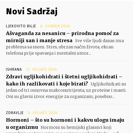
Novi Sadržaj
LJEKOVITO BILJE
6. SVIBNJA 2026.
Ašvaganda za nesanicu – prirodna pomoć za
mirniji san i manje stresa
Sve više ljudi danas ima
problema sa snom. Stres, ubrzan način života, ekran
telefona prije spavanja i mentalni umor...
ISHRANA
12. VELJAČE 2026.
Zdravi ugljikohidrati i štetni ugljikohidrati –
kako ih razlikovati i koje birati?
Ugljikohidrati su
jedan od tri osnovna makronutrijenta, uz proteine i masti.
Oni su glavni izvor energije za organizam, posebno...
ZDRAVLJE
9. VELJAČE 2026.
Hormoni – što su hormoni i kakvu ulogu imaju
u organizmu
Hormoni su hemijski glasnici koji