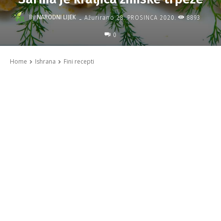
-
By
NARODNI LIJEK
8893
Ažurirano
28. PROSINCA 2020.
0
Home
Ishrana
Fini recepti