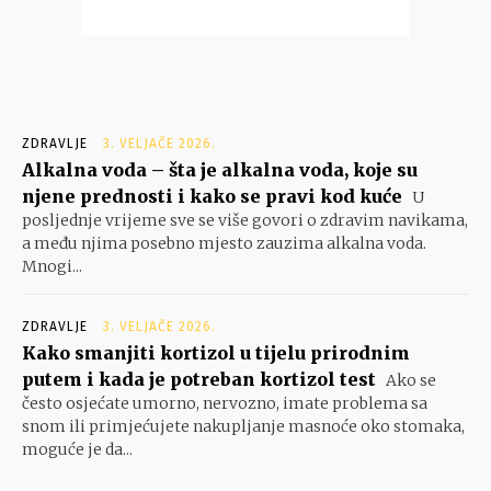
ZDRAVLJE
3. VELJAČE 2026.
Alkalna voda – šta je alkalna voda, koje su
njene prednosti i kako se pravi kod kuće
U
posljednje vrijeme sve se više govori o zdravim navikama,
a među njima posebno mjesto zauzima alkalna voda.
Mnogi...
ZDRAVLJE
3. VELJAČE 2026.
Kako smanjiti kortizol u tijelu prirodnim
putem i kada je potreban kortizol test
Ako se
često osjećate umorno, nervozno, imate problema sa
snom ili primjećujete nakupljanje masnoće oko stomaka,
moguće je da...