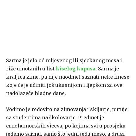
Sarma je jelo od mljevenog ili sjeckanog mesa i
riže umotanih u list
kiselog kupusa
. Sarma je
kraljica zime, pa nije naodmet saznati neke finese
koje će je učiniti još ukusnijom i ljepšom za ove
nadolazeče hladne dane.
Vodimo je redovito na zimovanja i skijanje, putuje
sa studentima na školovanje. Predmet je
crnohumorskih viceva, po kojima svi u prosjeku
jedemo sarmu, samo što jedni jedu meso, a drugi