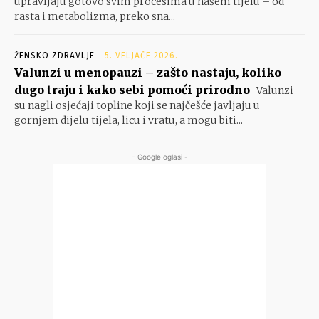
upravljaju gotovo svim procesima u našem tijelu – od
rasta i metabolizma, preko sna...
ŽENSKO ZDRAVLJE
5. VELJAČE 2026.
Valunzi u menopauzi – zašto nastaju, koliko
dugo traju i kako sebi pomoći prirodno
Valunzi
su nagli osjećaji topline koji se najčešće javljaju u
gornjem dijelu tijela, licu i vratu, a mogu biti...
- Google oglasi -