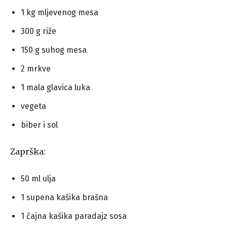
1 kg mljevenog mesa
300 g riže
150 g suhog mesa
2 mrkve
1 mala glavica luka
vegeta
biber i sol
Zaprška:
50 ml ulja
1 supena kašika brašna
1 čajna kašika paradajz sosa