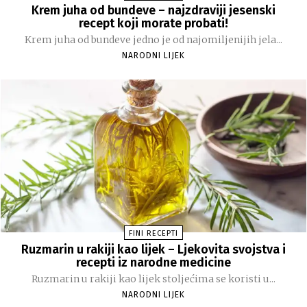
Krem juha od bundeve – najzdraviji jesenski
recept koji morate probati!
Krem juha od bundeve jedno je od najomiljenijih jela...
NARODNI LIJEK
FINI RECEPTI
Ruzmarin u rakiji kao lijek – Ljekovita svojstva i
recepti iz narodne medicine
Ruzmarin u rakiji kao lijek stoljećima se koristi u...
NARODNI LIJEK