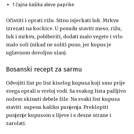
1 čajna kašika aleve paprike
Očistiti i oprati rižu. Sitno isjeckati luk. Mrkvu
izrezati na kockice. U posudu staviti meso, rižu,
luk i mrkvu, pobiberiti, dodati malo vegete i vrlo
malo soli (nikad ne soliti puno, jer kupus je
uglavnom dovoljno slan).
Bosanski recept za sarmu
Odvojiti list po list kiselog kupusa koji smo prije
svega oprali u vreloj vodi. Sa svakog lista pažljivo
nožem skinuti debele žile. Na svaki list kupusa
staviti supenu kašiku punjenja. Preklopiti
punjenje kupusom s lijeve i s desne strane i
zarolati.