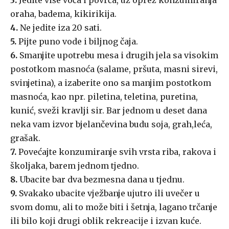
3.
Jedite više voća i povrća, uz oprez konzumiranja
oraha, badema, kikirikija.
4.
Ne jedite iza 20 sati.
5.
Pijte puno vode i biljnog čaja.
6.
Smanjite upotrebu mesa i drugih jela sa visokim
postotkom masnoća (salame, pršuta, masni sirevi,
svinjetina), a izaberite ono sa manjim postotkom
masnoća, kao npr. piletina, teletina, puretina,
kunić, sveži kravlji sir. Bar jednom u deset dana
neka vam izvor bjelančevina budu soja, grah,leća,
grašak.
7.
Povećajte konzumiranje svih vrsta riba, rakova i
školjaka, barem jednom tjedno.
8.
Ubacite bar dva bezmesna dana u tjednu.
9.
Svakako ubacite vježbanje ujutro ili uvečer u
svom domu, ali to može biti i šetnja, lagano trčanje
ili bilo koji drugi oblik rekreacije i izvan kuće.