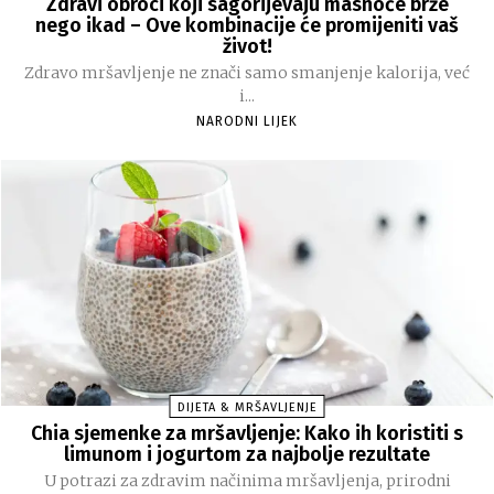
Zdravi obroci koji sagorijevaju masnoće brže
nego ikad – Ove kombinacije će promijeniti vaš
život!
Zdravo mršavljenje ne znači samo smanjenje kalorija, već
i...
NARODNI LIJEK
DIJETA & MRŠAVLJENJE
Chia sjemenke za mršavljenje: Kako ih koristiti s
limunom i jogurtom za najbolje rezultate
U potrazi za zdravim načinima mršavljenja, prirodni