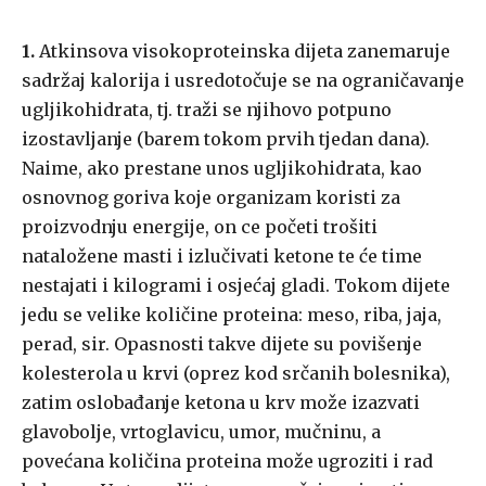
1.
Atkinsova visokoproteinska dijeta zanemaruje
sadržaj kalorija i usredotočuje se na ograničavanje
ugljikohidrata, tj. traži se njihovo potpuno
izostavljanje (barem tokom prvih tjedan dana).
Naime, ako prestane unos ugljikohidrata, kao
osnovnog goriva koje organizam koristi za
proizvodnju energije, on ce početi trošiti
nataložene masti i izlučivati ketone te će time
nestajati i kilogrami i osjećaj gladi. Tokom dijete
jedu se velike količine proteina: meso, riba, jaja,
perad, sir. Opasnosti takve dijete su povišenje
kolesterola u krvi (oprez kod srčanih bolesnika),
zatim oslobađanje ketona u krv može izazvati
glavobolje, vrtoglavicu, umor, mučninu, a
povećana količina proteina može ugroziti i rad