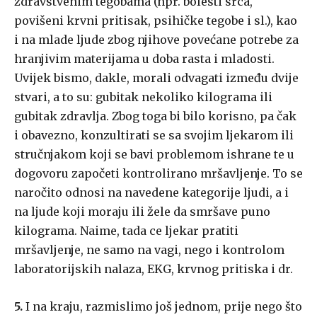
zdravstvenim tegobama (npr. bolesti srca,
povišeni krvni pritisak, psihičke tegobe i sl.), kao
i na mlade ljude zbog njihove povećane potrebe za
hranjivim materijama u doba rasta i mladosti.
Uvijek bismo, dakle, morali odvagati između dvije
stvari, a to su: gubitak nekoliko kilograma ili
gubitak zdravlja. Zbog toga bi bilo korisno, pa čak
i obavezno, konzultirati se sa svojim ljekarom ili
stručnjakom koji se bavi problemom ishrane te u
dogovoru započeti kontrolirano mršavljenje. To se
naročito odnosi na navedene kategorije ljudi, a i
na ljude koji moraju ili žele da smršave puno
kilograma. Naime, tada ce ljekar pratiti
mršavljenje, ne samo na vagi, nego i kontrolom
laboratorijskih nalaza, EKG, krvnog pritiska i dr.
5.
I na kraju, razmislimo još jednom, prije nego što