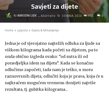
Savjeti za dijete
-
By
NARODNI LIJEK
1158
Ažurirano
18. SVIBNJA 2020.
0
Home
Ljepota
Dijeta & Mršavljenje
Jedna je od vjerojatno najtežih odluka za ljude sa
viškom kilograma kada početi sa dijetom, pa to
onda obično izgleda ovako: “od sutra ili od
ponedjeljka idem na dijetu”. Kada se konačno
odlučimo započeti, tada nam je teško, u moru
raznovrsnih dijeta, odlučiti koja je prava, koja će u
najkraćem mogućem vremenu donijeti najviše
rezultata, tj. gubitka kilograma…