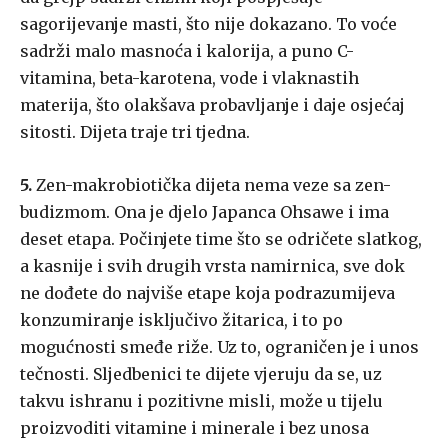
sagorijevanje masti, što nije dokazano. To voće
sadrži malo masnoća i kalorija, a puno C-
vitamina, beta-karotena, vode i vlaknastih
materija, što olakšava probavljanje i daje osjećaj
sitosti. Dijeta traje tri tjedna.
5.
Zen-makrobiotička dijeta nema veze sa zen-
budizmom. Ona je djelo Japanca Ohsawe i ima
deset etapa. Počinjete time što se odričete slatkog,
a kasnije i svih drugih vrsta namirnica, sve dok
ne dođete do najviše etape koja podrazumijeva
konzumiranje isključivo žitarica, i to po
mogućnosti smeđe riže. Uz to, ograničen je i unos
tečnosti. Sljedbenici te dijete vjeruju da se, uz
takvu ishranu i pozitivne misli, može u tijelu
proizvoditi vitamine i minerale i bez unosa