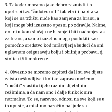
3.
Također moramo jako dobro razmisliti o
upotrebi tzv. “čudotvornih” tableta ili napitaka
koji se na tržištu nude kao zamjena za hranu, a
koji mogu biti izuzetno opasni po zdravlje. Naime,
oni ni u kom slučaju ne bi smjeli biti nadomjestak
za hranu, a samo izuzetno mogu poslužiti kao
pomoćno sredstvo kod mršavljenja budući da oni
uglavnom osiguravaju bolju i obilniju probavu, tj.
stolicu i/ili mokrenje.
4.
Obvezno se moramo zapitati da li su sve dijete
zaista neškodljive i koliko zapravo možemo
“mučiti” vlastito tijelo raznim dijetalnim
režimima, a da nam ono i dalje funkcionira
normalno. To se, naravno, odnosi na sve koji se u
to upuste, a mislimo naročito na ljude sa