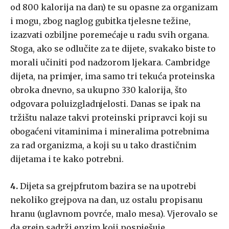
od 800 kalorija na dan) te su opasne za organizam
i mogu, zbog naglog gubitka tjelesne težine,
izazvati ozbiljne poremećaje u radu svih organa.
Stoga, ako se odlučite za te dijete, svakako biste to
morali učiniti pod nadzorom ljekara. Cambridge
dijeta, na primjer, ima samo tri tekuća proteinska
obroka dnevno, sa ukupno 330 kalorija, što
odgovara poluizgladnjelosti. Danas se ipak na
tržištu nalaze takvi proteinski pripravci koji su
obogaćeni vitaminima i mineralima potrebnima
za rad organizma, a koji su u tako drastičnim
dijetama i te kako potrebni.
4.
Dijeta sa grejpfrutom bazira se na upotrebi
nekoliko grejpova na dan, uz ostalu propisanu
hranu (uglavnom povrće, malo mesa). Vjerovalo se
da grejp sadrži enzim koji pospješuje