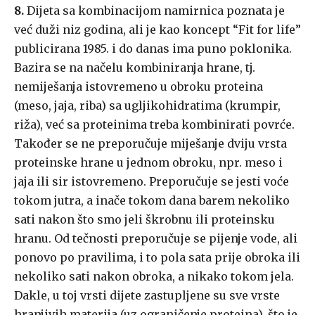
8.
Dijeta sa kombinacijom namirnica poznata je
već duži niz godina, ali je kao koncept “Fit for life”
publicirana 1985. i do danas ima puno poklonika.
Bazira se na načelu kombiniranja hrane, tj.
nemiješanja istovremeno u obroku proteina
(meso, jaja, riba) sa ugljikohidratima (krumpir,
riža), već sa proteinima treba kombinirati povrće.
Također se ne preporučuje miješanje dviju vrsta
proteinske hrane u jednom obroku, npr. meso i
jaja ili sir istovremeno. Preporučuje se jesti voće
tokom jutra, a inače tokom dana barem nekoliko
sati nakon što smo jeli škrobnu ili proteinsku
hranu. Od tečnosti preporučuje se pijenje vode, ali
ponovo po pravilima, i to pola sata prije obroka ili
nekoliko sati nakon obroka, a nikako tokom jela.
Dakle, u toj vrsti dijete zastupljene su sve vrste
hranjivih materija (uz ograničenje proteina), što je