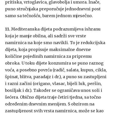
pritiska, vrtoglavica, glavobolja i umora. Inače,
puno stručnjaka preporučuje jednodnevni post
samo sa tečnošću, barem jednom mjesečno.
11.
Mediteranska dijeta podrazumijeva ishranu
koja je manje obilna, ali sadrži sve vrste
namirnica na koje smo navikli. To je redukcijska
dijeta, koja propisuje maksimalne dnevne
količine pojedinih namirnica za pripremu
obroka. U toku dijete konzumira se puno raznog
voća, a posebno povrća (radič, salata, kupus, cikla,
špinat, blitva, paradajz i dr.), a puno su zastupljeni
i razni začini (origano, vlasac, bijeli luk, peršin,
bosiljak i dr.). Također se ograničava unos soli i
šećera. Obično dijeta traje četiri tjedna, sa točno
određenim dnevnim menijem. S obzirom na
zastupljenost svih vrsta namirnica, može se kao