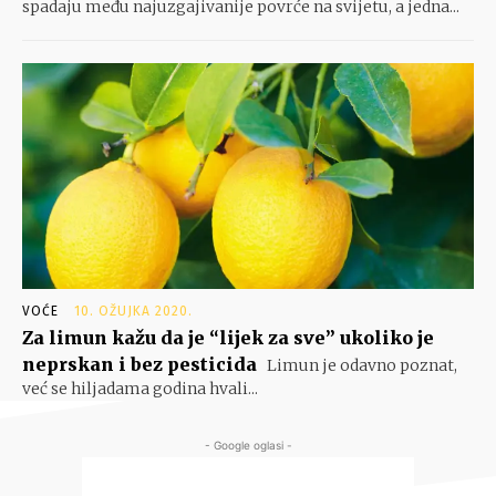
spadaju među najuzgajivanije povrće na svijetu, a jedna...
VOĆE
10. OŽUJKA 2020.
Za limun kažu da je “lijek za sve” ukoliko je
neprskan i bez pesticida
Limun je odavno poznat,
već se hiljadama godina hvali...
- Google oglasi -