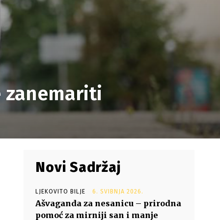
e zanemariti
Novi Sadržaj
LJEKOVITO BILJE
6. SVIBNJA 2026.
Ašvaganda za nesanicu – prirodna
pomoć za mirniji san i manje