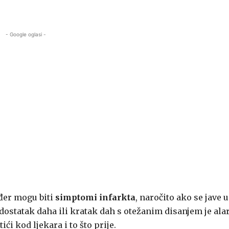
- Google oglasi -
đer mogu biti
simptomi infarkta
, naročito ako se jave u
statak daha ili kratak dah s otežanim disanjem je ala
ći kod ljekara i to što prije.