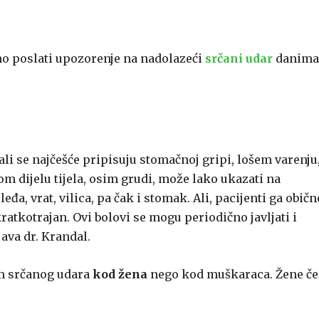
bno poslati upozorenje na nadolazeći
srčani udar
danima
 ali se najčešće pripisuju stomačnoj gripi, lošem varenju
m dijelu tijela, osim grudi, može lako ukazati na
leđa, vrat, vilica, pa čak i stomak. Ali, pacijenti ga običn
 kratkotrajan. Ovi bolovi se mogu periodično javljati i
java dr. Krandal.
om srčanog udara
kod žena
nego kod muškaraca. Žene če