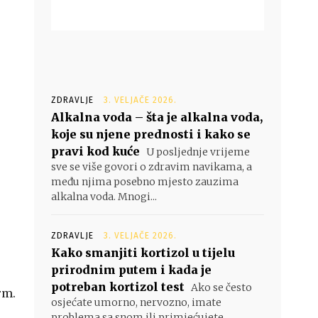
ZDRAVLJE
3. VELJAČE 2026.
Alkalna voda – šta je alkalna voda,
koje su njene prednosti i kako se
pravi kod kuće
U posljednje vrijeme
sve se više govori o zdravim navikama, a
među njima posebno mjesto zauzima
alkalna voda. Mnogi...
ZDRAVLJE
3. VELJAČE 2026.
Kako smanjiti kortizol u tijelu
prirodnim putem i kada je
potreban kortizol test
Ako se često
rm.
osjećate umorno, nervozno, imate
problema sa snom ili primjećujete