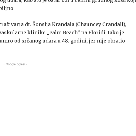
g udara, kao što je oštar bol u centru grudnog koša koj
biljno.
traživanja dr. Šonsija Krandala (Chauncey Crandall),
askularne klinike „Palm Beach“ na Floridi. Iako je
 umro od srčanog udara u 48. godini, jer nije obratio
- Google oglasi -