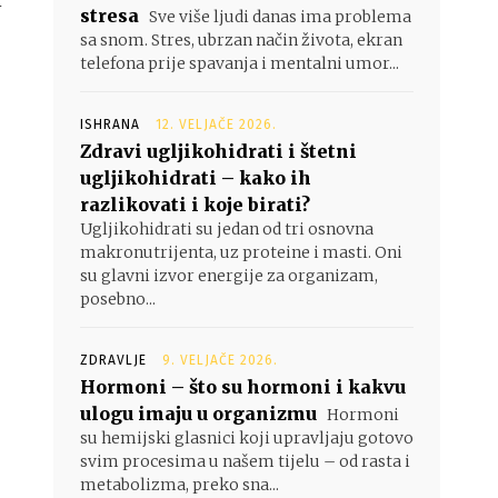
i
stresa
Sve više ljudi danas ima problema
sa snom. Stres, ubrzan način života, ekran
telefona prije spavanja i mentalni umor...
ISHRANA
12. VELJAČE 2026.
Zdravi ugljikohidrati i štetni
ugljikohidrati – kako ih
razlikovati i koje birati?
Ugljikohidrati su jedan od tri osnovna
makronutrijenta, uz proteine i masti. Oni
su glavni izvor energije za organizam,
posebno...
ZDRAVLJE
9. VELJAČE 2026.
Hormoni – što su hormoni i kakvu
ulogu imaju u organizmu
Hormoni
su hemijski glasnici koji upravljaju gotovo
svim procesima u našem tijelu – od rasta i
metabolizma, preko sna...