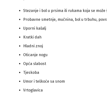
Stezanje i bol u prsima ili rukama koja se može ši
Probavne smetnje, mučnina, bol u trbuhu, povr
Uporni kašalj
Kratki dah
Hladni znoj
Oticanje nogu
Opća slabost
Tjeskoba
Umor i teškoće sa snom
Vrtoglavica