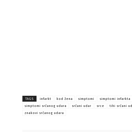
TAGS
infarkt
kod žena
simptomi
simptomi infarkta
simptomi srčanog udara
srčani udar
srce
tihi srčani u
znakovi srčanog udara