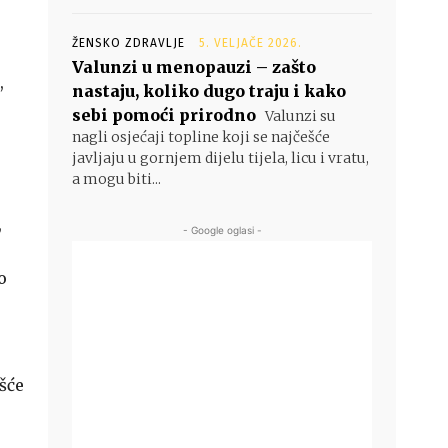
ŽENSKO ZDRAVLJE
5. VELJAČE 2026.
Valunzi u menopauzi – zašto
,
nastaju, koliko dugo traju i kako
sebi pomoći prirodno
Valunzi su
nagli osjećaji topline koji se najčešće
javljaju u gornjem dijelu tijela, licu i vratu,
a mogu biti...
,
- Google oglasi -
o
šće