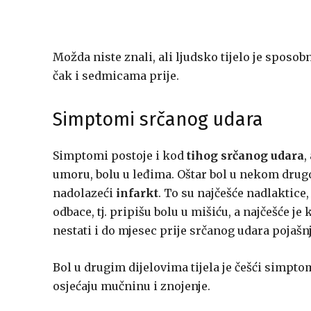
Možda niste znali, ali ljudsko tijelo je sposo
čak i sedmicama prije.
Simptomi srčanog udara
Simptomi postoje i kod
tihog srčanog udara
,
umoru, bolu u leđima. Oštar bol u nekom drugo
nadolazeći
infarkt
. To su najčešće nadlaktice, 
odbace, tj. pripišu bolu u mišiću, a najčešće je
nestati i do mjesec prije srčanog udara pojašn
Bol u drugim dijelovima tijela je češći simpt
osjećaju mučninu i znojenje.