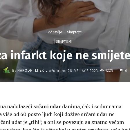
Zdravlje
Simptomi
SIMPTOMI
za infarkt koje ne smijet
-
By
NARODNI LIJEK
1228
Ažurirano
28. VELJAČE 2023.
0
 na nadolazeći
srčani udar
danima, čak i sedmicama
a više od 60 posto ljudi koji dožive srčani udar ne
ani udar je „tihi“, a oni se povezuju sa znatno većom