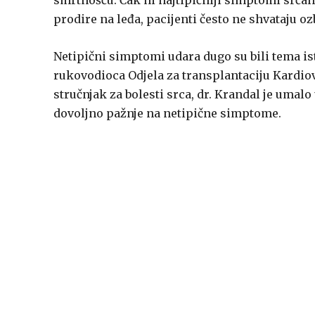
smrtnošću. Čak ni najtipičniji simptomi srčano
prodire na leđa, pacijenti često ne shvataju oz
Netipični simptomi udara dugo su bili tema is
rukovodioca Odjela za transplantaciju Kardiov
stručnjak za bolesti srca, dr. Krandal je umalo
dovoljno pažnje na netipične simptome.