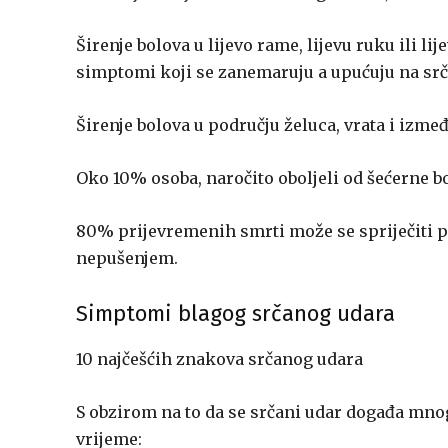
Širenje bolova u lijevo rame, lijevu ruku ili li
simptomi koji se zanemaruju a upućuju na srč
Širenje bolova u području želuca, vrata i izmeđ
Oko 10% osoba, naročito oboljeli od šećerne bol
80% prijevremenih smrti može se spriječiti
nepušenjem.
Simptomi blagog srčanog udara
10 najčešćih znakova srčanog udara
S obzirom na to da se srčani udar događa mn
vrijeme: