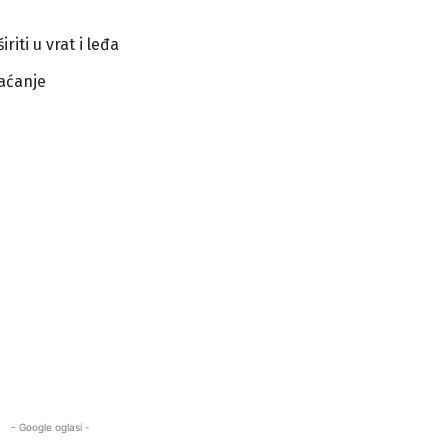
riti u vrat i leđa
aćanje
- Google oglasi -