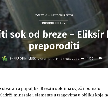
Zdravlje
Prirodni lijekovi
PRIRODNI LIJEKOVI
i sok od breze – Eliksir 
preporoditi
-
By
NARODNI LIJEK
14370
Ažurirano
14. SRPNJA 2020.
14
e otvaranja pupoljka.
Brezin sok
ima svjež i pomalo
Sadrži minerale i elemente u tragovima u obliku koje n