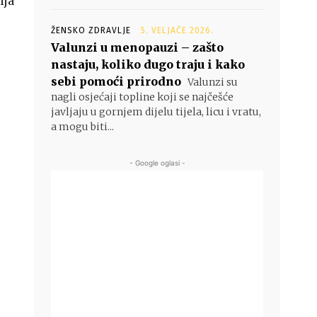
ija
ŽENSKO ZDRAVLJE
5. VELJAČE 2026.
Valunzi u menopauzi – zašto
nastaju, koliko dugo traju i kako
sebi pomoći prirodno
Valunzi su
nagli osjećaji topline koji se najčešće
javljaju u gornjem dijelu tijela, licu i vratu,
a mogu biti...
- Google oglasi -