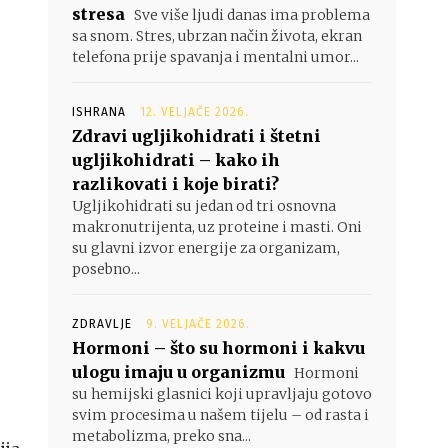
stresa
Sve više ljudi danas ima problema
sa snom. Stres, ubrzan način života, ekran
telefona prije spavanja i mentalni umor...
ISHRANA
12. VELJAČE 2026.
Zdravi ugljikohidrati i štetni
ugljikohidrati – kako ih
razlikovati i koje birati?
Ugljikohidrati su jedan od tri osnovna
makronutrijenta, uz proteine i masti. Oni
su glavni izvor energije za organizam,
posebno...
ZDRAVLJE
9. VELJAČE 2026.
Hormoni – što su hormoni i kakvu
ulogu imaju u organizmu
Hormoni
su hemijski glasnici koji upravljaju gotovo
svim procesima u našem tijelu – od rasta i
metabolizma, preko sna...