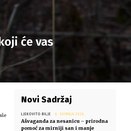
koji će vas
Novi Sadržaj
LJEKOVITO BILJE
6. SVIBNJA 2026.
aše
Ašvaganda za nesanicu – prirodna
pomoć za mirniji san i manje