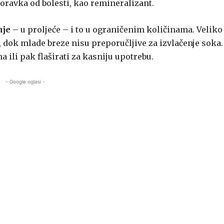
poravka od bolesti, kao remineralizant.
nje
– u proljeće – i to u ograničenim količinama. Veliko
a, dok mlade breze nisu preporučljive za izvlačenje soka.
 ili pak flaširati za kasniju upotrebu.
- Google oglasi -