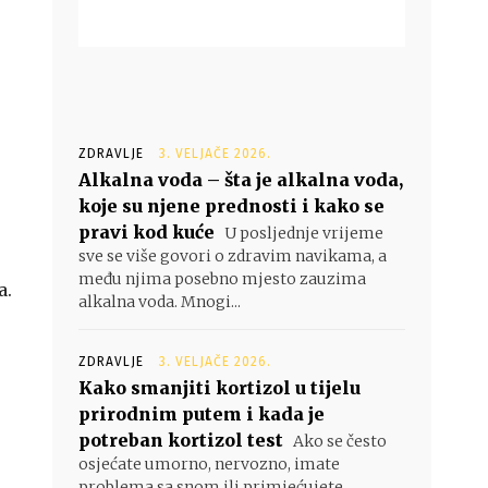
ZDRAVLJE
3. VELJAČE 2026.
Alkalna voda – šta je alkalna voda,
koje su njene prednosti i kako se
pravi kod kuće
U posljednje vrijeme
sve se više govori o zdravim navikama, a
među njima posebno mjesto zauzima
a.
alkalna voda. Mnogi...
ZDRAVLJE
3. VELJAČE 2026.
Kako smanjiti kortizol u tijelu
prirodnim putem i kada je
u
potreban kortizol test
Ako se često
osjećate umorno, nervozno, imate
problema sa snom ili primjećujete