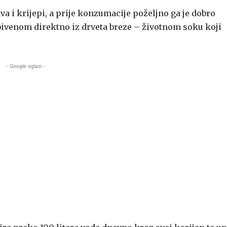
va i krijepi, a prije konzumacije poželjno ga je dobro
obivenom direktno iz drveta breze – životnom soku koji
- Google oglasi -