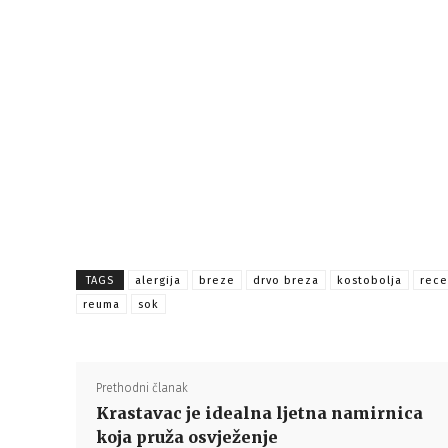
TAGS
alergija
breze
drvo breza
kostobolja
rece
reuma
sok
Prethodni članak
Krastavac je idealna ljetna namirnica
koja pruža osvježenje