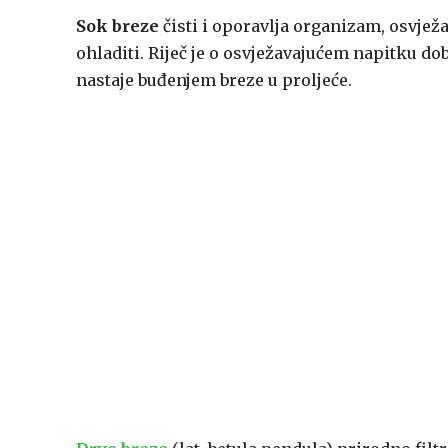
Sok breze
čisti i oporavlja organizam, osvježa
ohladiti. Riječ je o osvježavajućem napitku d
nastaje buđenjem breze u proljeće.