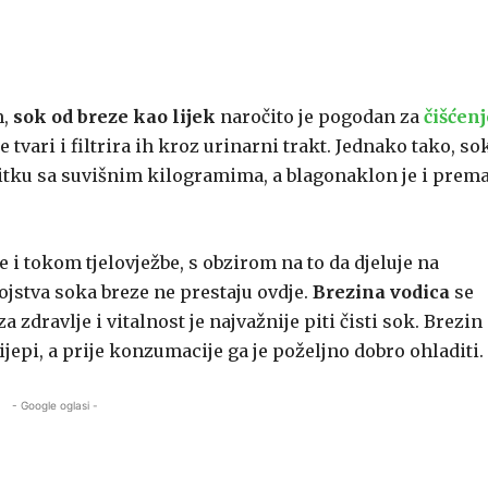
m,
sok od breze kao lijek
naročito je pogodan za
čišćenj
 tvari i filtrira ih kroz urinarni trakt. Jednako tako, so
bitku sa suvišnim kilogramima, a blagonaklon je i prem
 i tokom tjelovježbe, s obzirom na to da djeluje na
ojstva soka breze ne prestaju ovdje.
Brezina vodica
se
a zdravlje i vitalnost je najvažnije piti čisti sok. Brezin
ijepi, a prije konzumacije ga je poželjno dobro ohladiti.
- Google oglasi -