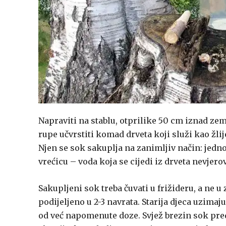
Napraviti na stablu, otprilike 50 cm iznad zem
rupe učvrstiti komad drveta koji služi kao žlij
Njen se sok sakuplja na zanimljiv način: jed
vrećicu – voda koja se cijedi iz drveta nevjerov
Sakupljeni sok treba čuvati u frižideru, a ne
podijeljeno u 2-3 navrata. Starija djeca uzimaj
od već napomenute doze. Svjež brezin sok pred