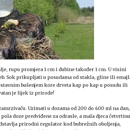
lje, rupu promjera 1 cm i dubine također 1 cm. U visini
eb. Sok prikupljati u posudama od stakla, gline ili emajl
nostavnim bušenjem kore drveta kap po kap u posudu ili
atan je lijek iz prirode!
 u zamrzivaču. Uzimati u dozama od 200 do 400 ml na dan,
u pola doze predviđene za odrasle, a mala djeca četvrtin
stavlja prirodni regulator kod bubrežnih oboljenja,