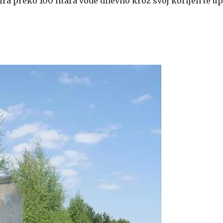
rira preko 100 litara vode dnevno kroz svoj korijen te up