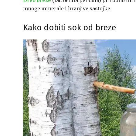
Drvo breze
(lat. betula pendula) prirodno filt
mnoge minerale i hranjive sastojke.
Kako dobiti sok od breze