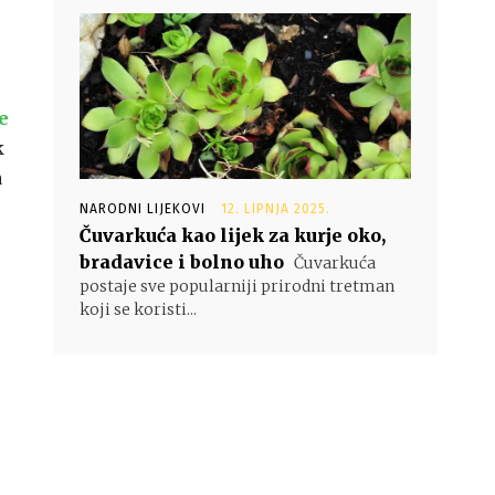
e
k
a
NARODNI LIJEKOVI
12. LIPNJA 2025.
Čuvarkuća kao lijek za kurje oko,
bradavice i bolno uho
Čuvarkuća
postaje sve popularniji prirodni tretman
koji se koristi...